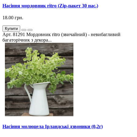
Насіння мордовник ritro (Zip-пакет 30 нас.)
18.00 грн.
Купити
Арт. 81291 Мордовник ritro (звичайний) - невибагливий
багаторічник з декора...
Насіння молюцела Ірландські дзвоники (0,2г)