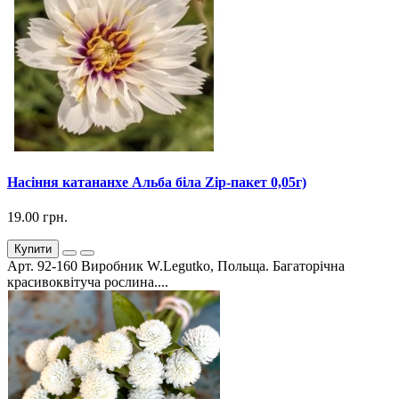
Насіння катананхе Альба біла Zip-пакет 0,05г)
19.00 грн.
Купити
Арт. 92-160 Виробник W.Legutko, Польща. Багаторічна
красивоквітуча рослина....