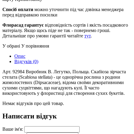
Спосіб оплати
можно уточнити під час дзвінка менеджера
перед відправкою посилки
Флорасад гарантує
відповідність сортів і якість посадкового
матеріалу. Якщо щось піде не так - повернемо гроші.
Детальніше про умови гарантії читайте
тут
.
У обрані
У порівняння
Опис
Відгуків (0)
Арт. 92984 Виробник В. Легутко, Польща. Скабіоза зірчаста
стелата (Scabiosa stellata) - це однорічна рослина з родини
жимолостевих (Dipsacaceae), відома своїми декоративними
сухими суцвіттями, що нагадують кулі.
Її часто
використовують у флористиці для створення сухих букетів.
Немає відгуків про цей товар.
Написати відгук
Ваше ім'я: