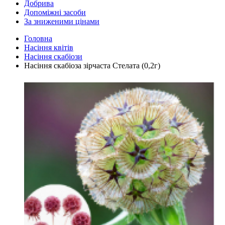
Добрива
Допоміжні засоби
За зниженими цінами
Головна
Насіння квітів
Насіння скабіози
Насіння скабіоза зірчаста Стелата (0,2г)