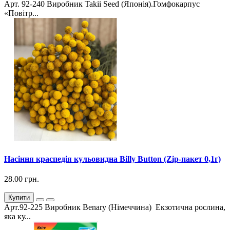
Арт. 92-240 Виробник Takii Seed (Японія).Гомфокарпус
«Повітр...
Насіння краспедія кульовидна Billy Button (Zip-пакет 0,1г)
28.00 грн.
Купити
Арт.92-225 Виробник Benary (Німеччина) Екзотична рослина,
яка ку...