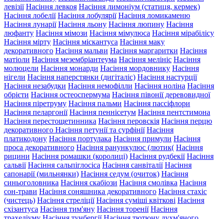
левізії
Насіння левкоя
Насіння лимоніум (статиця, кермек)
Насіння лобелії
Насіння лобулярії
Насіння ломикаменю
Насіння лунарії
Насіння льону
Насіння люпину
Насіння
люфанту
Насіння мімози
Насіння мімулюса
Насіння мірабілісу
Насіння мірту
Насіння міскантуса
Насіння маку
декоративного
Насіння мальви
Насіння маргаритки
Насіння
матіоли
Насіння мезембріантеума
Насіння мелініс
Насіння
молюцели
Насіння монарди
Насіння мордовнику
Насіння
нігели
Насіння наперстянки (дигіталіс)
Насіння настурції
Насіння незабудки
Насіння немофілли
Насіння ноліна
Насіння
обрієти
Насіння остеоспермума
Насіння півонії деревовидної
Насіння піретруму
Насіння пальми
Насіння пассіфлори
Насіння пеларгонії
Насіння пеннісетум
Насіння пентстимона
Насіння перестощетинника
Насіння перовскія
Насіння перцю
декоративного
Насіння петунії та сурфінії
Насіння
платикодону
Насіння портулака
Насіння примули
Насіння
проса декоративного
Насіння ранункулюс (лютик(
Насіння
рицини
Насіння ромашки (королиці)
Насіння рудбекії
Насіння
сальвії
Насіння сальпіглосіса
Насіння санвіталії
Насіння
сапонарії (мильнянки)
Насіння седум (очиток)
Насіння
синьоголовника
Насіння скабіози
Насіння смолівка
Насіння
сон-трави
Насіння соняшника декоративного
Насіння стахіс
(чистець)
Насіння стреліції
Насіння суміші квіткові
Насіння
схізантуса
Насіння тим'яну
Насіння торенії
Насіння
трахеліуму
Насіння тунбергії
Насіння тютюну духм'яного