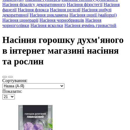
Насіння фізалісу декоративного
Насіння фізостегії
Насіння
фацелії
Насіння флокса
Насіння целозії
Насіння цибулі
декоративної
Насіння цикламена
Насіння цинії (майорці)
Насіння цинерарії
Насіння чорнобривців
Насіння
чорноголівки
Насіння ясколки
Насіння ячмінь гривастий
Насіння горошку духм'яного
в інтернет магазині насіння
та рослин
Сортування:
Показати: