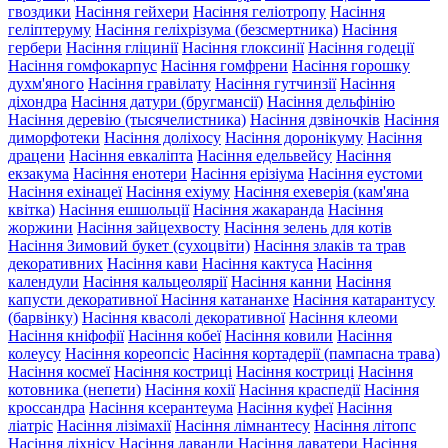
гвоздики
Насіння гейхери
Насіння геліотропу
Насіння
геліптеруму
Насіння геліхрізума (безсмертника)
Насіння
гербери
Насіння гліцинії
Насіння глоксинії
Насіння годеції
Насіння гомфокарпус
Насіння гомфрени
Насіння горошку
духм'яного
Насіння гравілату
Насіння гутчинзії
Насіння
діхондра
Насіння датури (бругмансії)
Насіння дельфінію
Насіння деревію (тысячелистника)
Насіння дзвіночків
Насіння
диморфотеки
Насіння доліхосу
Насіння доронікуму
Насіння
драцени
Насіння евкаліпта
Насіння едельвейсу
Насіння
екзакума
Насіння енотери
Насіння ерізіума
Насіння еустоми
Насіння ехінацеї
Насіння ехіуму
Насіння ехеверія (кам'яна
квітка)
Насіння ешшольції
Насіння жакаранда
Насіння
жоржини
Насіння зайцехвосту
Насіння зелень для котів
Насіння Зимовий букет (сухоцвіти)
Насіння злаків та трав
декоративних
Насіння кави
Насіння кактуса
Насіння
календули
Насіння кальцеолярії
Насіння канни
Насіння
капусти декоративної
Насіння катананхе
Насіння катарантусу
(барвінку)
Насіння квасолі декоративної
Насіння клеоми
Насіння кніфофії
Насіння кобеї
Насіння ковили
Насіння
колеусу
Насіння кореопсіс
Насіння кортадерії (пампасна трава)
Насіння космеї
Насіння костриці
Насіння костриці
Насіння
котовника (непети)
Насіння кохії
Насіння краспедії
Насіння
кроссандра
Насіння ксерантеума
Насіння куфеї
Насіння
ліатріс
Насіння лізімахії
Насіння лімнантесу
Насіння літопс
Насіння ліхнісу
Насіння лаванди
Насіння лаватери
Насіння