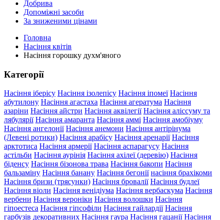
Добрива
Допоміжні засоби
За зниженими цінами
Головна
Насіння квітів
Насіння горошку духм'яного
Категорії
Насіння іберісу
Насіння ізолепісу
Насіння іпомеї
Насіння
абутилону
Насіння агастаха
Насіння агератума
Насіння
азаріни
Насіння айстри
Насіння аквілегії
Насіння аліссуму та
лябулярії
Насіння амаранта
Насіння аммі
Насіння амобіуму
Насіння ангелонії
Насіння анемони
Насіння антірінума
(Левені ротики)
Насіння арабісу
Насіння аренарії
Насіння
арктотиса
Насіння армерії
Насіння аспарагусу
Насіння
астільби
Насіння аурінія
Насіння ахілеї (деревію)
Насіння
біденсу
Насіння бізонова трава
Насіння бакопи
Насіння
бальзаміну
Насіння банану
Насіння бегонії
насіння брахікоми
Насіння бризи (трясунки)
Насіння бровалії
Насіння будлеї
Насіння віоли
Насіння венідіума
Насіння вербаскума
Насіння
вербени
Насіння вероніки
Насіння волошки
Насіння
гіпоестеса
Насіння гіпсофіли
Насіння гайлардії
Насіння
гарбузів декоративних
Насіння гаура
Насіння гацанії
Насіння