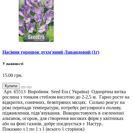
Насіння горошок духм'яний Лавандовий (1г)
У наявності
15.00 грн.
Купити
Арт. 65513 Виробник Seed Era ( Україна) Однорічна витка
рослина з тонким стеблом висотою до 2-2,5 м. Гарно росте на
відкритих, сонячних, безвітряних місцях. Сильно реагує на
різкі перепади температури, потребує регулярного поливу,
підживлення, підв’язування. Використовують в озелененні
альтанок, огорож, для створення високих форм у квітниках
або на фоні газонів, добре поєднується з Настур..
Показано з 1 по 1 з 1 (всього 1 сторінок)