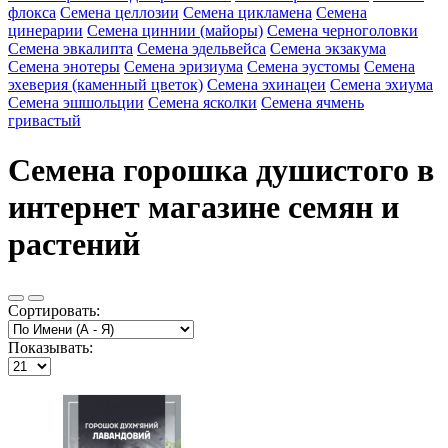
флокса
Семена целлозии
Семена цикламена
Семена
цинерарии
Семена циннии (майоры)
Семена черноголовки
Семена эвкалипта
Семена эдельвейса
Семена экзакума
Семена энотеры
Семена эризиума
Семена эустомы
Семена
эхеверия (каменный цветок)
Семена эхинацеи
Семена эхиума
Семена эшшольции
Семена ясколки
Семена ячмень
гривастый
Семена горошка душистого в
интернет магазине семян и
растений
Сортировать:
Показывать: