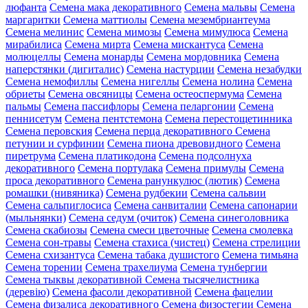
люфанта
Семена мака декоративного
Семена мальвы
Семена
маргаритки
Семена маттиолы
Семена мезембриантеума
Семена мелинис
Семена мимозы
Семена мимулюса
Семена
мирабилиса
Семена мирта
Семена мискантуса
Семена
молюцеллы
Семена монарды
Семена мордовника
Семена
наперстянки (дигиталис)
Семена настурции
Семена незабудки
Семена немофиллы
Семена нигеллы
Семена нолина
Семена
обриеты
Семена овсяницы
Семена остеоспермума
Семена
пальмы
Семена пассифлоры
Семена пеларгонии
Семена
пеннисетум
Семена пентстемона
Семена перестощетинника
Семена перовския
Семена перца декоративного
Семена
петунии и сурфинии
Семена пиона древовидного
Семена
пиретрума
Семена платикодона
Семена подсолнуха
декоративного
Семена портулака
Семена примулы
Семена
проса декоративного
Семена ранункулюс (лютик)
Семена
ромашки (нивяника)
Семена рудбекии
Семена сальвии
Семена сальпиглосиса
Семена санвиталии
Семена сапонарии
(мыльнянки)
Семена седум (очиток)
Семена синеголовника
Семена скабиозы
Семена смеси цветочные
Семена смолевка
Семена сон-травы
Семена стахиса (чистец)
Семена стрелиции
Семена схизантуса
Семена табака душистого
Семена тимьяна
Семена торении
Семена трахелиума
Семена тунбергии
Семена тыквы декоративной
Семена тысячелистника
(деревію)
Семена фасоли декоративной
Семена фацелии
Семена физалиса декоративного
Семена физостегии
Семена