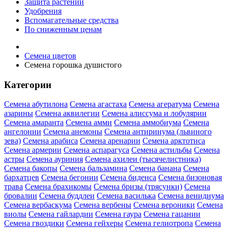
Защита растений
Удобрения
Вспомагательные средства
По сниженным ценам
Семена цветов
Семена горошка душистого
Категории
Семена абутилона
Семена агастаха
Семена агератума
Семена
азарины
Семена аквилегии
Семена алиссума и лобулярии
Семена амаранта
Семена амми
Семена аммобиума
Семена
ангелонии
Семена анемоны
Семена антиринума (львиного
зева)
Семена арабиса
Семена аренарии
Семена арктотиса
Семена армерии
Семена аспарагуса
Семена астильбы
Семена
астры
Семена ауриния
Семена ахилеи (тысячелистника)
Семена бакопы
Семена бальзамина
Семена банана
Семена
бархатцев
Семена бегонии
Семена биденса
Семена бизоновая
трава
Семена брахикомы
Семена бризы (трясунки)
Семена
бровалии
Семена буддлеи
Семена василька
Семена венидиума
Семена вербаскума
Семена вербены
Семена вероники
Семена
виолы
Семена гайлардии
Семена гаура
Семена гацании
Семена гвоздики
Семена гейхеры
Семена гелиотропа
Семена