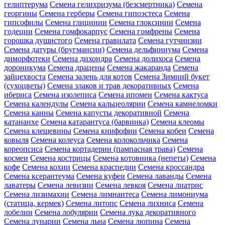
гелиптерума
Семена гелихризума (безсмертника)
Семена
георгины
Семена герберы
Семена гипоэстеса
Семена
гипсофилы
Семена глицинии
Семена глоксинии
Семена
годеции
Семена гомфокарпус
Семена гомфрены
Семена
горошка душистого
Семена гравилата
Семена гутчинзии
Семена датуры (бругмансии)
Семена дельфиниума
Семена
диморфотеки
Семена дихондра
Семена долихоса
Семена
дороникума
Семена драцены
Семена жакаранда
Семена
зайцехвоста
Семена залень для котов
Семена Зимний букет
(сухоцветы)
Семена злаков и трав декоративных
Семена
ибериса
Семена изолеписа
Семена ипомеи
Семена кактуса
Семена календулы
Семена кальцеолярии
Семена камнеломки
Семена канны
Семена капусты декоративной
Семена
катананхе
Семена катарантуса (барвинка)
Семена клеомы
Семена клещевины
Семена книфофии
Семена кобеи
Семена
ковыля
Семена колеуса
Семена колокольчика
Семена
кореопсиса
Семена кортадерии (пампасная трава)
Семена
космеи
Семена кострицы
Семена котовника (непеты)
Семена
кофе
Семена кохии
Семена краспедии
Семена кроссандра
Семена ксерантеума
Семена куфеи
Семена лаванды
Семена
лаватеры
Семена левизии
Семена левкоя
Семена лиатрис
Семена лизимахии
Семена лимнантеса
Семена лимониума
(статица, кермек)
Семена литопс
Семена лихниса
Семена
лобелии
Семена лобулярии
Семена лука декоративного
Семена лунарии
Семена льна
Семена люпина
Семена