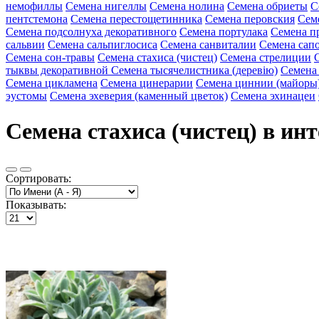
немофиллы
Семена нигеллы
Семена нолина
Семена обриеты
С
пентстемона
Семена перестощетинника
Семена перовския
Сем
Семена подсолнуха декоративного
Семена портулака
Семена п
сальвии
Семена сальпиглосиса
Семена санвиталии
Семена сап
Семена сон-травы
Семена стахиса (чистец)
Семена стрелиции
тыквы декоративной
Семена тысячелистника (деревію)
Семена
Семена цикламена
Семена цинерарии
Семена циннии (майоры
эустомы
Семена эхеверия (каменный цветок)
Семена эхинацеи
Семена стахиса (чистец) в ин
Сортировать:
Показывать: