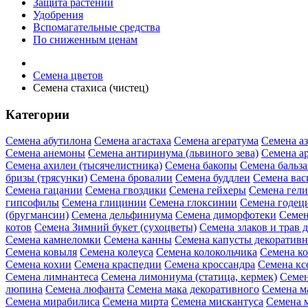
Защита растений
Удобрения
Вспомагательные средства
По сниженным ценам
Семена цветов
Семена стахиса (чистец)
Категории
Семена абутилона
Семена агастаха
Семена агератума
Семена а
Семена анемоны
Семена антиринума (львиного зева)
Семена а
Семена ахилеи (тысячелистника)
Семена бакопы
Семена бальз
бризы (трясунки)
Семена бровалии
Семена буддлеи
Семена вас
Семена гацании
Семена гвоздики
Семена гейхеры
Семена гел
гипсофилы
Семена глицинии
Семена глоксинии
Семена годец
(бругмансии)
Семена дельфиниума
Семена диморфотеки
Семен
котов
Семена Зимний букет (сухоцветы)
Семена злаков и трав 
Семена камнеломки
Семена канны
Семена капусты декоратив
Семена ковыля
Семена колеуса
Семена колокольчика
Семена ко
Семена кохии
Семена краспедии
Семена кроссандра
Семена кс
Семена лимнантеса
Семена лимониума (статица, кермек)
Семен
люпина
Семена люфанта
Семена мака декоративного
Семена м
Семена мирабилиса
Семена мирта
Семена мискантуса
Семена 