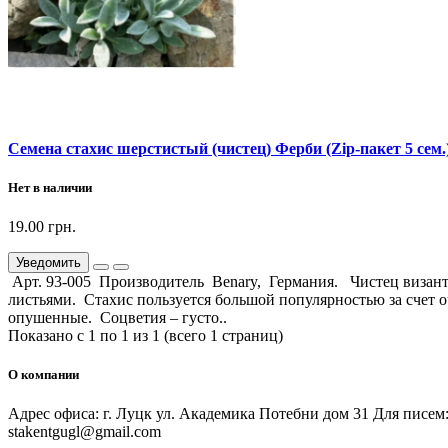
Семена стахис шерстистый (чистец) Ферби (Zip-пакет 5 сем.
Нет в наличии
19.00 грн.
Уведомить
Арт. 93-005 Производитель Benary, Германия. Чистец визант
листьями. Стахис пользуется большой популярностью за счет о
опушенные. Соцветия – густо..
Показано с 1 по 1 из 1 (всего 1 страниц)
О компании
Адрес офиса: г. Луцк ул. Академика Потебни дом 31 Для писем:
stakentgugl@gmail.com