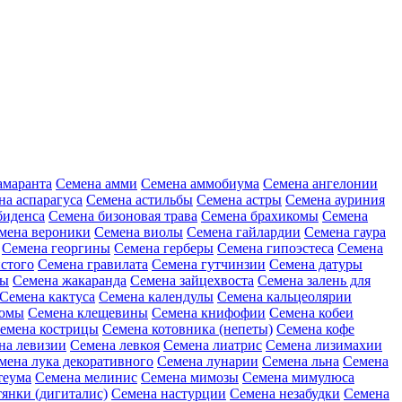
амаранта
Семена амми
Семена аммобиума
Семена ангелонии
на аспарагуса
Семена астильбы
Семена астры
Семена ауриния
биденса
Семена бизоновая трава
Семена брахикомы
Семена
мена вероники
Семена виолы
Семена гайлардии
Семена гаура
Семена георгины
Семена герберы
Семена гипоэстеса
Семена
стого
Семена гравилата
Семена гутчинзии
Семена датуры
ны
Семена жакаранда
Семена зайцехвоста
Семена залень для
Семена кактуса
Семена календулы
Семена кальцеолярии
еомы
Семена клещевины
Семена книфофии
Семена кобеи
емена кострицы
Семена котовника (непеты)
Семена кофе
на левизии
Семена левкоя
Семена лиатрис
Семена лизимахии
мена лука декоративного
Семена лунарии
Семена льна
Семена
теума
Семена мелинис
Семена мимозы
Семена мимулюса
янки (дигиталис)
Семена настурции
Семена незабудки
Семена