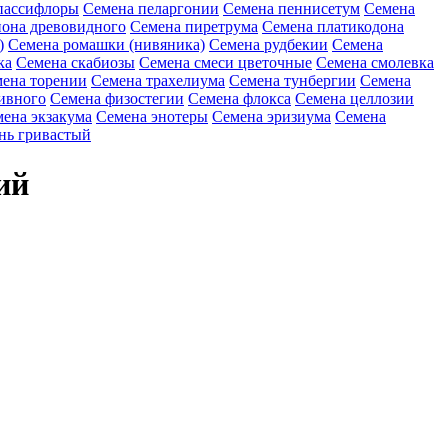
пассифлоры
Семена пеларгонии
Семена пеннисетум
Семена
она древовидного
Семена пиретрума
Семена платикодона
)
Семена ромашки (нивяника)
Семена рудбекии
Семена
ка
Семена скабиозы
Семена смеси цветочные
Семена смолевка
ена торении
Семена трахелиума
Семена тунбергии
Семена
ивного
Семена физостегии
Семена флокса
Семена целлозии
ена экзакума
Семена энотеры
Семена эризиума
Семена
нь гривастый
ий