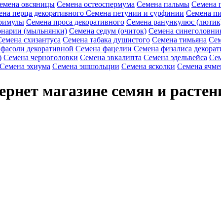
емена овсяницы
Семена остеоспермума
Семена пальмы
Семена 
ена перца декоративного
Семена петунии и сурфинии
Семена пи
римулы
Семена проса декоративного
Семена ранункулюс (лютик
онарии (мыльнянки)
Семена седум (очиток)
Семена синеголовни
Семена схизантуса
Семена табака душистого
Семена тимьяна
Сем
 фасоли декоративной
Семена фацелии
Семена физалиса декорат
)
Семена черноголовки
Семена эвкалипта
Семена эдельвейса
Сем
Семена эхиума
Семена эшшольции
Семена ясколки
Семена ячме
тернет магазине семян и растен