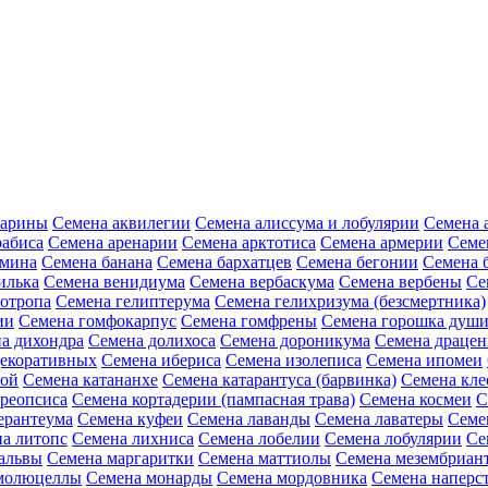
зарины
Семена аквилегии
Семена алиссума и лобулярии
Семена 
рабиса
Семена аренарии
Семена арктотиса
Семена армерии
Семе
амина
Семена банана
Семена бархатцев
Семена бегонии
Семена 
илька
Семена венидиума
Семена вербаскума
Семена вербены
Се
иотропа
Семена гелиптерума
Семена гелихризума (безсмертника)
ии
Семена гомфокарпус
Семена гомфрены
Семена горошка души
а дихондра
Семена долихоса
Семена дороникума
Семена драце
декоративных
Семена ибериса
Семена изолеписа
Семена ипомеи
ной
Семена катананхе
Семена катарантуса (барвинка)
Семена кл
реопсиса
Семена кортадерии (пампасная трава)
Семена космеи
С
ерантеума
Семена куфеи
Семена лаванды
Семена лаватеры
Семе
а литопс
Семена лихниса
Семена лобелии
Семена лобулярии
Се
альвы
Семена маргаритки
Семена маттиолы
Семена мезембриан
молюцеллы
Семена монарды
Семена мордовника
Семена наперст