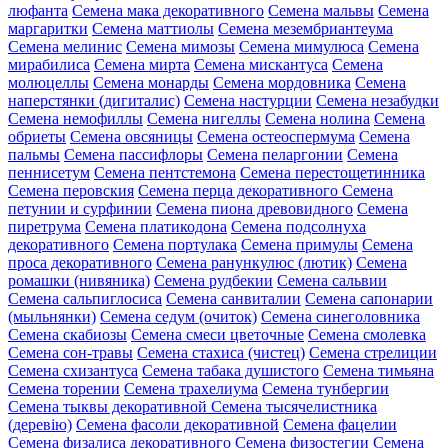
люфанта
Семена мака декоративного
Семена мальвы
Семена
маргаритки
Семена маттиолы
Семена мезембриантеума
Семена мелинис
Семена мимозы
Семена мимулюса
Семена
мирабилиса
Семена мирта
Семена мискантуса
Семена
молюцеллы
Семена монарды
Семена мордовника
Семена
наперстянки (дигиталис)
Семена настурции
Семена незабудки
Семена немофиллы
Семена нигеллы
Семена нолина
Семена
обриеты
Семена овсяницы
Семена остеоспермума
Семена
пальмы
Семена пассифлоры
Семена пеларгонии
Семена
пеннисетум
Семена пентстемона
Семена перестощетинника
Семена перовския
Семена перца декоративного
Семена
петунии и сурфинии
Семена пиона древовидного
Семена
пиретрума
Семена платикодона
Семена подсолнуха
декоративного
Семена портулака
Семена примулы
Семена
проса декоративного
Семена ранункулюс (лютик)
Семена
ромашки (нивяника)
Семена рудбекии
Семена сальвии
Семена сальпиглосиса
Семена санвиталии
Семена сапонарии
(мыльнянки)
Семена седум (очиток)
Семена синеголовника
Семена скабиозы
Семена смеси цветочные
Семена смолевка
Семена сон-травы
Семена стахиса (чистец)
Семена стрелиции
Семена схизантуса
Семена табака душистого
Семена тимьяна
Семена торении
Семена трахелиума
Семена тунбергии
Семена тыквы декоративной
Семена тысячелистника
(деревію)
Семена фасоли декоративной
Семена фацелии
Семена физалиса декоративного
Семена физостегии
Семена