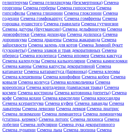
гелиптерума
Семена гелихризума (безсмертника)
Семена
георгины
Семена герберы
Семена гипоэстеса
Семена
гипсофилы
Семена глицинии
Семена глоксинии
Семена
годеции
Семена гомфокарпус
Семена гомфрены
Семена
горошка душистого
Семена гравилата
Семена гутчинзии
Семена датуры (бругмансии)
Семена дельфиниума
Семена
диморфотеки
Семена дихондра
Семена долихоса
Семена
дороникума
Семена драцены
Семена жакаранда
Семена
зайцехвоста
Семена залень для котов
Семена Зимний букет
(сухоцветы)
Семена злаков и трав декоративных
Семена
ибериса
Семена изолеписа
Семена ипомеи
Семена кактуса
Семена календулы
Семена кальцеолярии
Семена камнеломки
Семена канны
Семена капусты декоративной
Семена
катананхе
Семена катарантуса (барвинка)
Семена клеомы
Семена клещевины
Семена книфофии
Семена кобеи
Семена
ковыля
Семена колеуса
Семена колокольчика
Семена
кореопсиса
Семена кортадерии (пампасная трава)
Семена
космеи
Семена кострицы
Семена котовника (непеты)
Семена
кофе
Семена кохии
Семена краспедии
Семена кроссандра
Семена ксерантеума
Семена куфеи
Семена лаванды
Семена
лаватеры
Семена левизии
Семена левкоя
Семена лиатрис
Семена лизимахии
Семена лимнантеса
Семена лимониума
(статица, кермек)
Семена литопс
Семена лихниса
Семена
лобелии
Семена лобулярии
Семена лука декоративного
Семена лунарии
Семена льна
Семена люпина
Семена