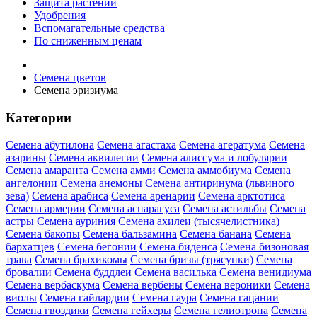
Защита растений
Удобрения
Вспомагательные средства
По сниженным ценам
Семена цветов
Семена эризиума
Категории
Семена абутилона
Семена агастаха
Семена агератума
Семена
азарины
Семена аквилегии
Семена алиссума и лобулярии
Семена амаранта
Семена амми
Семена аммобиума
Семена
ангелонии
Семена анемоны
Семена антиринума (львиного
зева)
Семена арабиса
Семена аренарии
Семена арктотиса
Семена армерии
Семена аспарагуса
Семена астильбы
Семена
астры
Семена ауриния
Семена ахилеи (тысячелистника)
Семена бакопы
Семена бальзамина
Семена банана
Семена
бархатцев
Семена бегонии
Семена биденса
Семена бизоновая
трава
Семена брахикомы
Семена бризы (трясунки)
Семена
бровалии
Семена буддлеи
Семена василька
Семена венидиума
Семена вербаскума
Семена вербены
Семена вероники
Семена
виолы
Семена гайлардии
Семена гаура
Семена гацании
Семена гвоздики
Семена гейхеры
Семена гелиотропа
Семена