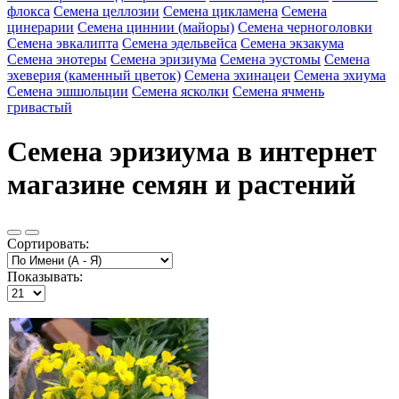
флокса
Семена целлозии
Семена цикламена
Семена
цинерарии
Семена циннии (майоры)
Семена черноголовки
Семена эвкалипта
Семена эдельвейса
Семена экзакума
Семена энотеры
Семена эризиума
Семена эустомы
Семена
эхеверия (каменный цветок)
Семена эхинацеи
Семена эхиума
Семена эшшольции
Семена ясколки
Семена ячмень
гривастый
Семена эризиума в интернет
магазине семян и растений
Сортировать:
Показывать: