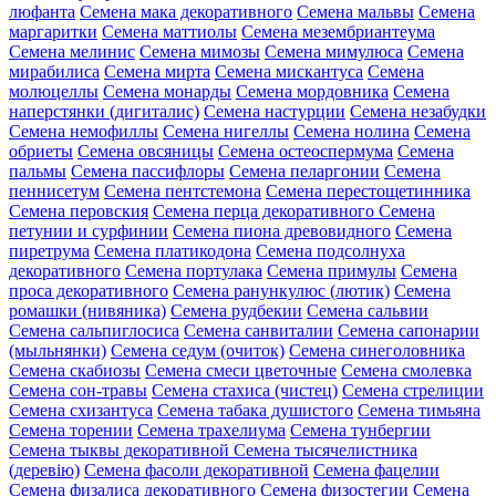
люфанта
Семена мака декоративного
Семена мальвы
Семена
маргаритки
Семена маттиолы
Семена мезембриантеума
Семена мелинис
Семена мимозы
Семена мимулюса
Семена
мирабилиса
Семена мирта
Семена мискантуса
Семена
молюцеллы
Семена монарды
Семена мордовника
Семена
наперстянки (дигиталис)
Семена настурции
Семена незабудки
Семена немофиллы
Семена нигеллы
Семена нолина
Семена
обриеты
Семена овсяницы
Семена остеоспермума
Семена
пальмы
Семена пассифлоры
Семена пеларгонии
Семена
пеннисетум
Семена пентстемона
Семена перестощетинника
Семена перовския
Семена перца декоративного
Семена
петунии и сурфинии
Семена пиона древовидного
Семена
пиретрума
Семена платикодона
Семена подсолнуха
декоративного
Семена портулака
Семена примулы
Семена
проса декоративного
Семена ранункулюс (лютик)
Семена
ромашки (нивяника)
Семена рудбекии
Семена сальвии
Семена сальпиглосиса
Семена санвиталии
Семена сапонарии
(мыльнянки)
Семена седум (очиток)
Семена синеголовника
Семена скабиозы
Семена смеси цветочные
Семена смолевка
Семена сон-травы
Семена стахиса (чистец)
Семена стрелиции
Семена схизантуса
Семена табака душистого
Семена тимьяна
Семена торении
Семена трахелиума
Семена тунбергии
Семена тыквы декоративной
Семена тысячелистника
(деревію)
Семена фасоли декоративной
Семена фацелии
Семена физалиса декоративного
Семена физостегии
Семена