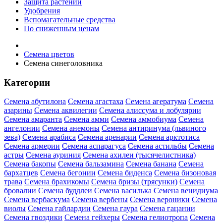
Защита растений
Удобрения
Вспомагательные средства
По сниженным ценам
Семена цветов
Семена синеголовника
Категории
Семена абутилона
Семена агастаха
Семена агератума
Семена
азарины
Семена аквилегии
Семена алиссума и лобулярии
Семена амаранта
Семена амми
Семена аммобиума
Семена
ангелонии
Семена анемоны
Семена антиринума (львиного
зева)
Семена арабиса
Семена аренарии
Семена арктотиса
Семена армерии
Семена аспарагуса
Семена астильбы
Семена
астры
Семена ауриния
Семена ахилеи (тысячелистника)
Семена бакопы
Семена бальзамина
Семена банана
Семена
бархатцев
Семена бегонии
Семена биденса
Семена бизоновая
трава
Семена брахикомы
Семена бризы (трясунки)
Семена
бровалии
Семена буддлеи
Семена василька
Семена венидиума
Семена вербаскума
Семена вербены
Семена вероники
Семена
виолы
Семена гайлардии
Семена гаура
Семена гацании
Семена гвоздики
Семена гейхеры
Семена гелиотропа
Семена