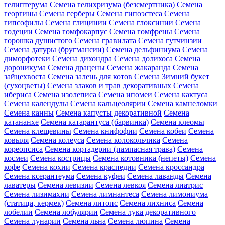
гелиптерума
Семена гелихризума (безсмертника)
Семена
георгины
Семена герберы
Семена гипоэстеса
Семена
гипсофилы
Семена глицинии
Семена глоксинии
Семена
годеции
Семена гомфокарпус
Семена гомфрены
Семена
горошка душистого
Семена гравилата
Семена гутчинзии
Семена датуры (бругмансии)
Семена дельфиниума
Семена
диморфотеки
Семена дихондра
Семена долихоса
Семена
дороникума
Семена драцены
Семена жакаранда
Семена
зайцехвоста
Семена залень для котов
Семена Зимний букет
(сухоцветы)
Семена злаков и трав декоративных
Семена
ибериса
Семена изолеписа
Семена ипомеи
Семена кактуса
Семена календулы
Семена кальцеолярии
Семена камнеломки
Семена канны
Семена капусты декоративной
Семена
катананхе
Семена катарантуса (барвинка)
Семена клеомы
Семена клещевины
Семена книфофии
Семена кобеи
Семена
ковыля
Семена колеуса
Семена колокольчика
Семена
кореопсиса
Семена кортадерии (пампасная трава)
Семена
космеи
Семена кострицы
Семена котовника (непеты)
Семена
кофе
Семена кохии
Семена краспедии
Семена кроссандра
Семена ксерантеума
Семена куфеи
Семена лаванды
Семена
лаватеры
Семена левизии
Семена левкоя
Семена лиатрис
Семена лизимахии
Семена лимнантеса
Семена лимониума
(статица, кермек)
Семена литопс
Семена лихниса
Семена
лобелии
Семена лобулярии
Семена лука декоративного
Семена лунарии
Семена льна
Семена люпина
Семена