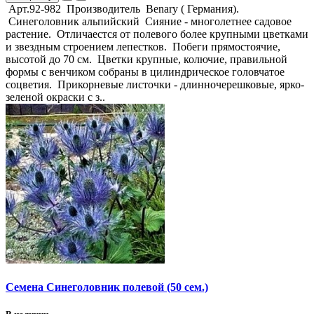
Арт.92-982 Производитель Benary ( Германия).
Синеголовник альпийский Сияние - многолетнее садовое
растение. Отличаестся от полевого более крупными цветками
и звездным строением лепестков. Побеги прямостоячие,
высотой до 70 см. Цветки крупные, колючие, правильной
формы с венчиком собраны в цилиндрическое головчатое
соцветия. Прикорневые листочки - длинночерешковые, ярко-
зеленой окраски с з..
Семена Синеголовник полевой (50 сем.)