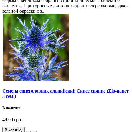
формы с венчиком собраны в цилиндрическое головчатое
соцветия. Прикорневые листочки - длинночерешковые, ярко-
зеленой окраски с з..
Семена синеголовник альпийский Синее сияние (Zip-пакет
3 сем.)
В наличии
49.00 грн.
В корзину