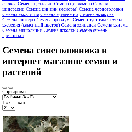
флокса
Семена целлозии
Семена цикламена
Семена
цинерарии
Семена циннии (майоры)
Семена черноголовки
Семена эвкалипта
Семена эдельвейса
Семена экзакума
Семена энотеры
Семена эризиума
Семена эустомы
Семена
эхеверия (каменный цветок)
Семена эхинацеи
Семена эхиума
Семена эшшольции
Семена ясколки
Семена ячмень
гривастый
Семена синеголовника в
интернет магазине семян и
растений
Сортировать:
Показывать: