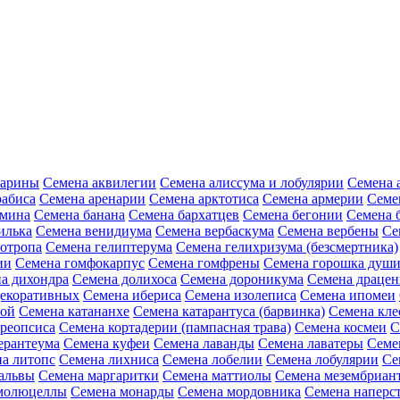
зарины
Семена аквилегии
Семена алиссума и лобулярии
Семена 
рабиса
Семена аренарии
Семена арктотиса
Семена армерии
Семе
амина
Семена банана
Семена бархатцев
Семена бегонии
Семена 
илька
Семена венидиума
Семена вербаскума
Семена вербены
Се
иотропа
Семена гелиптерума
Семена гелихризума (безсмертника)
ии
Семена гомфокарпус
Семена гомфрены
Семена горошка души
а дихондра
Семена долихоса
Семена дороникума
Семена драце
декоративных
Семена ибериса
Семена изолеписа
Семена ипомеи
ной
Семена катананхе
Семена катарантуса (барвинка)
Семена кл
реопсиса
Семена кортадерии (пампасная трава)
Семена космеи
С
ерантеума
Семена куфеи
Семена лаванды
Семена лаватеры
Семе
а литопс
Семена лихниса
Семена лобелии
Семена лобулярии
Се
альвы
Семена маргаритки
Семена маттиолы
Семена мезембриан
молюцеллы
Семена монарды
Семена мордовника
Семена наперст