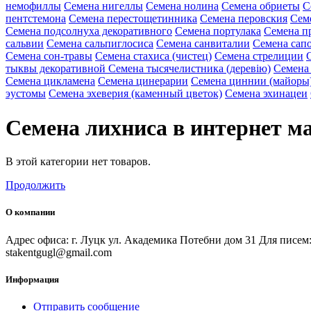
немофиллы
Семена нигеллы
Семена нолина
Семена обриеты
С
пентстемона
Семена перестощетинника
Семена перовския
Сем
Семена подсолнуха декоративного
Семена портулака
Семена п
сальвии
Семена сальпиглосиса
Семена санвиталии
Семена сап
Семена сон-травы
Семена стахиса (чистец)
Семена стрелиции
тыквы декоративной
Семена тысячелистника (деревію)
Семена
Семена цикламена
Семена цинерарии
Семена циннии (майоры
эустомы
Семена эхеверия (каменный цветок)
Семена эхинацеи
Семена лихниса в интернет ма
В этой категории нет товаров.
Продолжить
О компании
Адрес офиса: г. Луцк ул. Академика Потебни дом 31 Для писем:
stakentgugl@gmail.com
Информация
Отправить сообщение