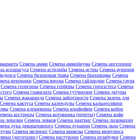
амаранта
Семена амми
Семена аммобиума
Семена ангелонии
на аспарагуса
Семена астильбы
Семена астры
Семена ауриния
биденса
Семена бизоновая трава
Семена брахикомы
Семена
мена вероники
Семена виолы
Семена гайлардии
Семена гаура
Семена георгины
Семена герберы
Семена гипоэстеса
Семена
стого
Семена гравилата
Семена гутчинзии
Семена датуры
ны
Семена жакаранда
Семена зайцехвоста
Семена залень для
Семена кактуса
Семена календулы
Семена кальцеолярии
еомы
Семена клещевины
Семена книфофии
Семена кобеи
емена кострицы
Семена котовника (непеты)
Семена кофе
на левизии
Семена левкоя
Семена лиатрис
Семена лизимахии
мена лука декоративного
Семена лунарии
Семена льна
Семена
теума
Семена мелинис
Семена мимозы
Семена мимулюса
янки (дигиталис)
Семена настурции
Семена незабудки
Семена