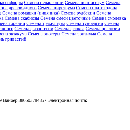
пассифлоры
Семена пеларгонии
Семена пеннисетум
Семена
она древовидного
Семена пиретрума
Семена платикодона
)
Семена ромашки (нивяника)
Семена рудбекии
Семена
ка
Семена скабиозы
Семена смеси цветочные
Семена смолевка
ена торении
Семена трахелиума
Семена тунбергии
Семена
ивного
Семена физостегии
Семена флокса
Семена целлозии
ена экзакума
Семена энотеры
Семена эризиума
Семена
нь гривастый
-49 Вайбер 380503784857 Электронная почта: