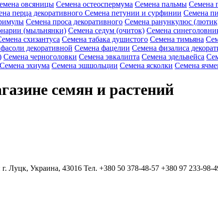
емена овсяницы
Семена остеоспермума
Семена пальмы
Семена 
ена перца декоративного
Семена петунии и сурфинии
Семена пи
римулы
Семена проса декоративного
Семена ранункулюс (лютик
онарии (мыльнянки)
Семена седум (очиток)
Семена синеголовни
Семена схизантуса
Семена табака душистого
Семена тимьяна
Сем
 фасоли декоративной
Семена фацелии
Семена физалиса декорат
)
Семена черноголовки
Семена эвкалипта
Семена эдельвейса
Сем
Семена эхиума
Семена эшшольции
Семена ясколки
Семена ячме
газине семян и растений
 г. Луцк, Украина, 43016 Тел. +380 50 378-48-57 +380 97 233-98