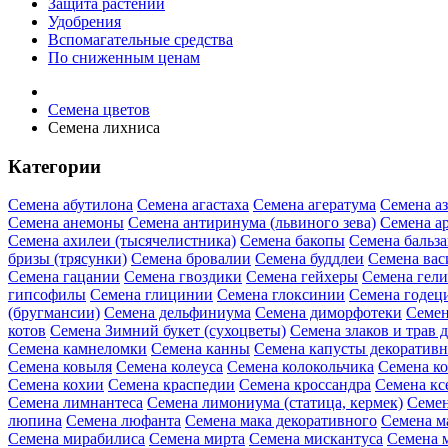
Защита растений
Удобрения
Вспомагательные средства
По сниженным ценам
Семена цветов
Семена лихниса
Категории
Семена абутилона
Семена агастаха
Семена агератума
Семена а
Семена анемоны
Семена антиринума (львиного зева)
Семена а
Семена ахилеи (тысячелистника)
Семена бакопы
Семена бальз
бризы (трясунки)
Семена бровалии
Семена буддлеи
Семена вас
Семена гацании
Семена гвоздики
Семена гейхеры
Семена гел
гипсофилы
Семена глицинии
Семена глоксинии
Семена годец
(бругмансии)
Семена дельфиниума
Семена диморфотеки
Семен
котов
Семена Зимний букет (сухоцветы)
Семена злаков и трав 
Семена камнеломки
Семена канны
Семена капусты декоратив
Семена ковыля
Семена колеуса
Семена колокольчика
Семена ко
Семена кохии
Семена краспедии
Семена кроссандра
Семена кс
Семена лимнантеса
Семена лимониума (статица, кермек)
Семен
люпина
Семена люфанта
Семена мака декоративного
Семена м
Семена мирабилиса
Семена мирта
Семена мискантуса
Семена 