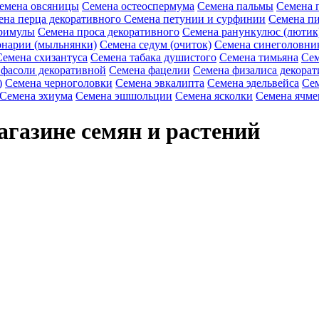
емена овсяницы
Семена остеоспермума
Семена пальмы
Семена 
ена перца декоративного
Семена петунии и сурфинии
Семена пи
римулы
Семена проса декоративного
Семена ранункулюс (лютик
онарии (мыльнянки)
Семена седум (очиток)
Семена синеголовни
Семена схизантуса
Семена табака душистого
Семена тимьяна
Сем
 фасоли декоративной
Семена фацелии
Семена физалиса декорат
)
Семена черноголовки
Семена эвкалипта
Семена эдельвейса
Сем
Семена эхиума
Семена эшшольции
Семена ясколки
Семена ячме
агазине семян и растений