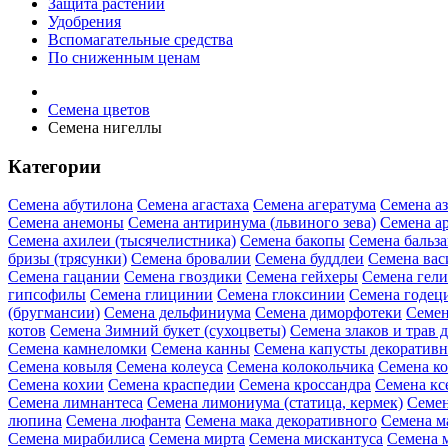
Защита растений
Удобрения
Вспомагательные средства
По сниженным ценам
Семена цветов
Семена нигеллы
Категории
Семена абутилона
Семена агастаха
Семена агератума
Семена а
Семена анемоны
Семена антиринума (львиного зева)
Семена а
Семена ахилеи (тысячелистника)
Семена бакопы
Семена бальз
бризы (трясунки)
Семена бровалии
Семена буддлеи
Семена вас
Семена гацании
Семена гвоздики
Семена гейхеры
Семена гел
гипсофилы
Семена глицинии
Семена глоксинии
Семена годец
(бругмансии)
Семена дельфиниума
Семена диморфотеки
Семен
котов
Семена Зимний букет (сухоцветы)
Семена злаков и трав 
Семена камнеломки
Семена канны
Семена капусты декоратив
Семена ковыля
Семена колеуса
Семена колокольчика
Семена ко
Семена кохии
Семена краспедии
Семена кроссандра
Семена кс
Семена лимнантеса
Семена лимониума (статица, кермек)
Семен
люпина
Семена люфанта
Семена мака декоративного
Семена м
Семена мирабилиса
Семена мирта
Семена мискантуса
Семена 