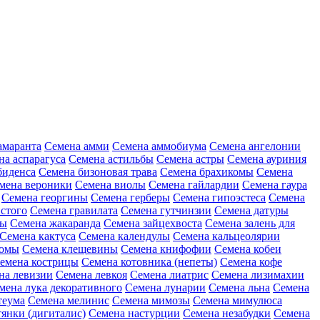
амаранта
Семена амми
Семена аммобиума
Семена ангелонии
на аспарагуса
Семена астильбы
Семена астры
Семена ауриния
биденса
Семена бизоновая трава
Семена брахикомы
Семена
мена вероники
Семена виолы
Семена гайлардии
Семена гаура
Семена георгины
Семена герберы
Семена гипоэстеса
Семена
стого
Семена гравилата
Семена гутчинзии
Семена датуры
ны
Семена жакаранда
Семена зайцехвоста
Семена залень для
Семена кактуса
Семена календулы
Семена кальцеолярии
еомы
Семена клещевины
Семена книфофии
Семена кобеи
емена кострицы
Семена котовника (непеты)
Семена кофе
на левизии
Семена левкоя
Семена лиатрис
Семена лизимахии
мена лука декоративного
Семена лунарии
Семена льна
Семена
теума
Семена мелинис
Семена мимозы
Семена мимулюса
янки (дигиталис)
Семена настурции
Семена незабудки
Семена