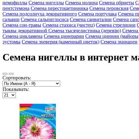
немофиллы
Семена нигеллы
Семена нолина
Семена обриеты
С
пентстемона
Семена перестощетинника
Семена перовския
Сем
Семена подсолнуха декоративного
Семена портулака
Семена п
сальвии
Семена сальпиглосиса
Семена санвиталии
Семена сап
Семена сон-травы
Семена стахиса (чистец)
Семена стрелиции
тыквы декоративной
Семена тысячелистника (деревію)
Семена
Семена цикламена
Семена цинерарии
Семена циннии (майоры
эустомы
Семена эхеверия (каменный цветок)
Семена эхинацеи
Семена нигеллы в интернет м
Сортировать:
Показывать: