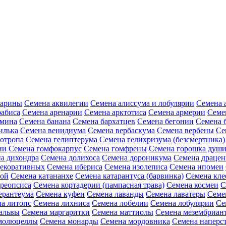
зарины
Семена аквилегии
Семена алиссума и лобулярии
Семена 
рабиса
Семена аренарии
Семена арктотиса
Семена армерии
Семе
амина
Семена банана
Семена бархатцев
Семена бегонии
Семена 
илька
Семена венидиума
Семена вербаскума
Семена вербены
Се
иотропа
Семена гелиптерума
Семена гелихризума (безсмертника)
ии
Семена гомфокарпус
Семена гомфрены
Семена горошка души
а дихондра
Семена долихоса
Семена дороникума
Семена драце
декоративных
Семена ибериса
Семена изолеписа
Семена ипомеи
ной
Семена катананхе
Семена катарантуса (барвинка)
Семена кл
реопсиса
Семена кортадерии (пампасная трава)
Семена космеи
С
ерантеума
Семена куфеи
Семена лаванды
Семена лаватеры
Семе
а литопс
Семена лихниса
Семена лобелии
Семена лобулярии
Се
альвы
Семена маргаритки
Семена маттиолы
Семена мезембриан
молюцеллы
Семена монарды
Семена мордовника
Семена наперст