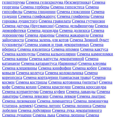
гелиптерума
Семена гелихризума (безсмертника)
Семена
георгины
Семена герберы
Семена гипоэстеса
Семена
гипсофилы
Семена глицинии
Семена глоксинии
Семена
годеции
Семена гомфокарпус
Семена гомфрены
Семена
горошка душистого
Семена гравилата
Семена гутчинзии
Семена датуры (бругмансии)
Семена дельфиниума
Семена
диморфотеки
Семена дихондра
Семена долихоса
Семена
дороникума
Семена драцены
Семена жакаранда
Семена
зайцехвоста
Семена залень для котов
Семена Зимний букет
(сухоцветы)
Семена злаков и трав декоративных
Семена
ибериса
Семена изолеписа
Семена ипомеи
Семена кактуса
Семена календулы
Семена кальцеолярии
Семена камнеломки
Семена канны
Семена капусты декоративной
Семена
катананхе
Семена катарантуса (барвинка)
Семена клеомы
Семена клещевины
Семена книфофии
Семена кобеи
Семена
ковыля
Семена колеуса
Семена колокольчика
Семена
кореопсиса
Семена кортадерии (пампасная трава)
Семена
космеи
Семена кострицы
Семена котовника (непеты)
Семена
кофе
Семена кохии
Семена краспедии
Семена кроссандра
Семена ксерантеума
Семена куфеи
Семена лаванды
Семена
лаватеры
Семена левизии
Семена левкоя
Семена лиатрис
Семена лизимахии
Семена лимнантеса
Семена лимониума
(статица, кермек)
Семена литопс
Семена лихниса
Семена
лобелии
Семена лобулярии
Семена лука декоративного
Семена лунарии
Семена льна
Семена люпина
Семена