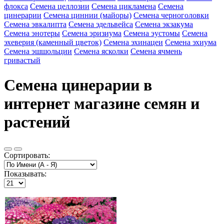
флокса
Семена целлозии
Семена цикламена
Семена
цинерарии
Семена циннии (майоры)
Семена черноголовки
Семена эвкалипта
Семена эдельвейса
Семена экзакума
Семена энотеры
Семена эризиума
Семена эустомы
Семена
эхеверия (каменный цветок)
Семена эхинацеи
Семена эхиума
Семена эшшольции
Семена ясколки
Семена ячмень
гривастый
Семена цинерарии в
интернет магазине семян и
растений
Сортировать:
Показывать: