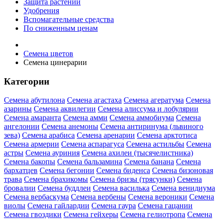
Защита растений
Удобрения
Вспомагательные средства
По сниженным ценам
Семена цветов
Семена цинерарии
Категории
Семена абутилона
Семена агастаха
Семена агератума
Семена
азарины
Семена аквилегии
Семена алиссума и лобулярии
Семена амаранта
Семена амми
Семена аммобиума
Семена
ангелонии
Семена анемоны
Семена антиринума (львиного
зева)
Семена арабиса
Семена аренарии
Семена арктотиса
Семена армерии
Семена аспарагуса
Семена астильбы
Семена
астры
Семена ауриния
Семена ахилеи (тысячелистника)
Семена бакопы
Семена бальзамина
Семена банана
Семена
бархатцев
Семена бегонии
Семена биденса
Семена бизоновая
трава
Семена брахикомы
Семена бризы (трясунки)
Семена
бровалии
Семена буддлеи
Семена василька
Семена венидиума
Семена вербаскума
Семена вербены
Семена вероники
Семена
виолы
Семена гайлардии
Семена гаура
Семена гацании
Семена гвоздики
Семена гейхеры
Семена гелиотропа
Семена