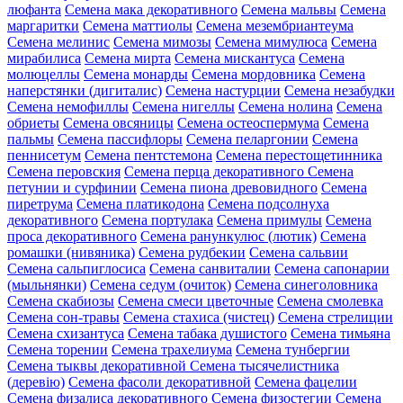
люфанта
Семена мака декоративного
Семена мальвы
Семена
маргаритки
Семена маттиолы
Семена мезембриантеума
Семена мелинис
Семена мимозы
Семена мимулюса
Семена
мирабилиса
Семена мирта
Семена мискантуса
Семена
молюцеллы
Семена монарды
Семена мордовника
Семена
наперстянки (дигиталис)
Семена настурции
Семена незабудки
Семена немофиллы
Семена нигеллы
Семена нолина
Семена
обриеты
Семена овсяницы
Семена остеоспермума
Семена
пальмы
Семена пассифлоры
Семена пеларгонии
Семена
пеннисетум
Семена пентстемона
Семена перестощетинника
Семена перовския
Семена перца декоративного
Семена
петунии и сурфинии
Семена пиона древовидного
Семена
пиретрума
Семена платикодона
Семена подсолнуха
декоративного
Семена портулака
Семена примулы
Семена
проса декоративного
Семена ранункулюс (лютик)
Семена
ромашки (нивяника)
Семена рудбекии
Семена сальвии
Семена сальпиглосиса
Семена санвиталии
Семена сапонарии
(мыльнянки)
Семена седум (очиток)
Семена синеголовника
Семена скабиозы
Семена смеси цветочные
Семена смолевка
Семена сон-травы
Семена стахиса (чистец)
Семена стрелиции
Семена схизантуса
Семена табака душистого
Семена тимьяна
Семена торении
Семена трахелиума
Семена тунбергии
Семена тыквы декоративной
Семена тысячелистника
(деревію)
Семена фасоли декоративной
Семена фацелии
Семена физалиса декоративного
Семена физостегии
Семена