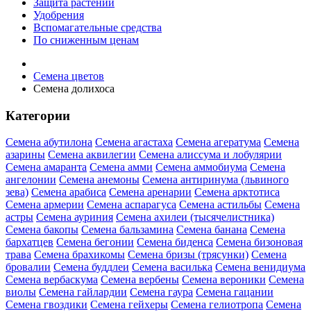
Защита растений
Удобрения
Вспомагательные средства
По сниженным ценам
Семена цветов
Семена долихоса
Категории
Семена абутилона
Семена агастаха
Семена агератума
Семена
азарины
Семена аквилегии
Семена алиссума и лобулярии
Семена амаранта
Семена амми
Семена аммобиума
Семена
ангелонии
Семена анемоны
Семена антиринума (львиного
зева)
Семена арабиса
Семена аренарии
Семена арктотиса
Семена армерии
Семена аспарагуса
Семена астильбы
Семена
астры
Семена ауриния
Семена ахилеи (тысячелистника)
Семена бакопы
Семена бальзамина
Семена банана
Семена
бархатцев
Семена бегонии
Семена биденса
Семена бизоновая
трава
Семена брахикомы
Семена бризы (трясунки)
Семена
бровалии
Семена буддлеи
Семена василька
Семена венидиума
Семена вербаскума
Семена вербены
Семена вероники
Семена
виолы
Семена гайлардии
Семена гаура
Семена гацании
Семена гвоздики
Семена гейхеры
Семена гелиотропа
Семена