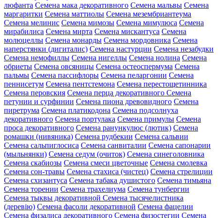
люфанта
Семена мака декоративного
Семена мальвы
Семена
маргаритки
Семена маттиолы
Семена мезембриантеума
Семена мелинис
Семена мимозы
Семена мимулюса
Семена
мирабилиса
Семена мирта
Семена мискантуса
Семена
молюцеллы
Семена монарды
Семена мордовника
Семена
наперстянки (дигиталис)
Семена настурции
Семена незабудки
Семена немофиллы
Семена нигеллы
Семена нолина
Семена
обриеты
Семена овсяницы
Семена остеоспермума
Семена
пальмы
Семена пассифлоры
Семена пеларгонии
Семена
пеннисетум
Семена пентстемона
Семена перестощетинника
Семена перовския
Семена перца декоративного
Семена
петунии и сурфинии
Семена пиона древовидного
Семена
пиретрума
Семена платикодона
Семена подсолнуха
декоративного
Семена портулака
Семена примулы
Семена
проса декоративного
Семена ранункулюс (лютик)
Семена
ромашки (нивяника)
Семена рудбекии
Семена сальвии
Семена сальпиглосиса
Семена санвиталии
Семена сапонарии
(мыльнянки)
Семена седум (очиток)
Семена синеголовника
Семена скабиозы
Семена смеси цветочные
Семена смолевка
Семена сон-травы
Семена стахиса (чистец)
Семена стрелиции
Семена схизантуса
Семена табака душистого
Семена тимьяна
Семена торении
Семена трахелиума
Семена тунбергии
Семена тыквы декоративной
Семена тысячелистника
(деревію)
Семена фасоли декоративной
Семена фацелии
Семена физалиса декоративного
Семена физостегии
Семена