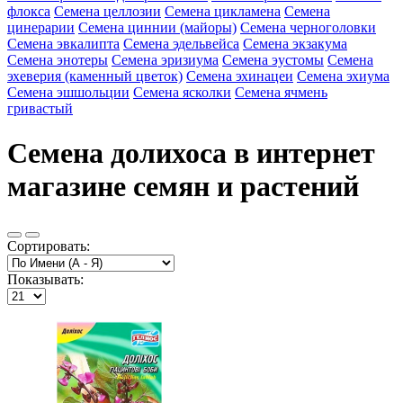
флокса
Семена целлозии
Семена цикламена
Семена
цинерарии
Семена циннии (майоры)
Семена черноголовки
Семена эвкалипта
Семена эдельвейса
Семена экзакума
Семена энотеры
Семена эризиума
Семена эустомы
Семена
эхеверия (каменный цветок)
Семена эхинацеи
Семена эхиума
Семена эшшольции
Семена ясколки
Семена ячмень
гривастый
Семена долихоса в интернет
магазине семян и растений
Сортировать:
Показывать: