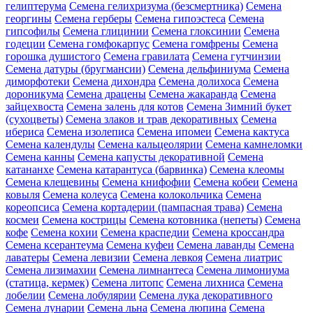
гелиптерума
Семена гелихризума (безсмертника)
Семена
георгины
Семена герберы
Семена гипоэстеса
Семена
гипсофилы
Семена глицинии
Семена глоксинии
Семена
годеции
Семена гомфокарпус
Семена гомфрены
Семена
горошка душистого
Семена гравилата
Семена гутчинзии
Семена датуры (бругмансии)
Семена дельфиниума
Семена
диморфотеки
Семена дихондра
Семена долихоса
Семена
дороникума
Семена драцены
Семена жакаранда
Семена
зайцехвоста
Семена залень для котов
Семена Зимний букет
(сухоцветы)
Семена злаков и трав декоративных
Семена
ибериса
Семена изолеписа
Семена ипомеи
Семена кактуса
Семена календулы
Семена кальцеолярии
Семена камнеломки
Семена канны
Семена капусты декоративной
Семена
катананхе
Семена катарантуса (барвинка)
Семена клеомы
Семена клещевины
Семена книфофии
Семена кобеи
Семена
ковыля
Семена колеуса
Семена колокольчика
Семена
кореопсиса
Семена кортадерии (пампасная трава)
Семена
космеи
Семена кострицы
Семена котовника (непеты)
Семена
кофе
Семена кохии
Семена краспедии
Семена кроссандра
Семена ксерантеума
Семена куфеи
Семена лаванды
Семена
лаватеры
Семена левизии
Семена левкоя
Семена лиатрис
Семена лизимахии
Семена лимнантеса
Семена лимониума
(статица, кермек)
Семена литопс
Семена лихниса
Семена
лобелии
Семена лобулярии
Семена лука декоративного
Семена лунарии
Семена льна
Семена люпина
Семена