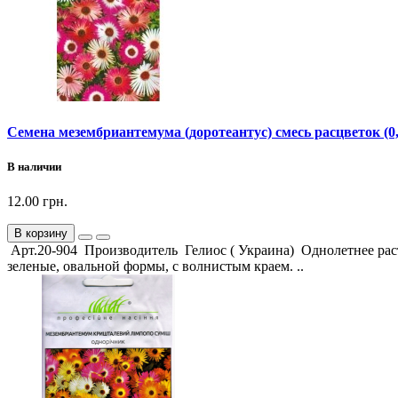
Семена мезембриантемума (доротеантус) смесь расцветок (0,
В наличии
12.00 грн.
В корзину
Арт.20-904 Производитель Гелиос ( Украина) Однолетнее раст
зеленые, овальной формы, с волнистым краем. ..