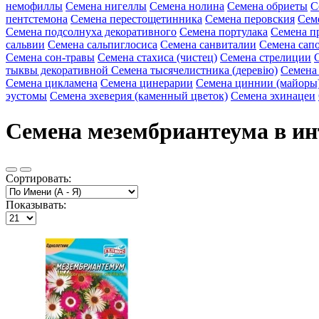
немофиллы
Семена нигеллы
Семена нолина
Семена обриеты
С
пентстемона
Семена перестощетинника
Семена перовския
Сем
Семена подсолнуха декоративного
Семена портулака
Семена п
сальвии
Семена сальпиглосиса
Семена санвиталии
Семена сап
Семена сон-травы
Семена стахиса (чистец)
Семена стрелиции
тыквы декоративной
Семена тысячелистника (деревію)
Семена
Семена цикламена
Семена цинерарии
Семена циннии (майоры
эустомы
Семена эхеверия (каменный цветок)
Семена эхинацеи
Семена мезембриантеума в ин
Сортировать:
Показывать: