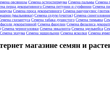
емена овсяницы
Семена остеоспермума
Семена пальмы
Семена 
ена перца декоративного
Семена петунии и сурфинии
Семена пи
римулы
Семена проса декоративного
Семена ранункулюс (лютик
онарии (мыльнянки)
Семена седум (очиток)
Семена синеголовни
Семена схизантуса
Семена табака душистого
Семена тимьяна
Сем
 фасоли декоративной
Семена фацелии
Семена физалиса декорат
)
Семена черноголовки
Семена эвкалипта
Семена эдельвейса
Сем
Семена эхиума
Семена эшшольции
Семена ясколки
Семена ячме
тернет магазине семян и расте