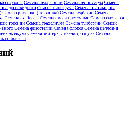
пассифлоры
Семена пеларгонии
Семена пеннисетум
Семена
она древовидного
Семена пиретрума
Семена платикодона
)
Семена ромашки (нивяника)
Семена рудбекии
Семена
ка
Семена скабиозы
Семена смеси цветочные
Семена смолевка
ена торении
Семена трахелиума
Семена тунбергии
Семена
ивного
Семена физостегии
Семена флокса
Семена целлозии
ена экзакума
Семена энотеры
Семена эризиума
Семена
нь гривастый
ний