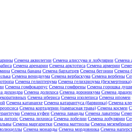
зарины
Семена аквилегии
Семена алиссума и лобулярии
Семена 
рабиса
Семена аренарии
Семена арктотиса
Семена армерии
Семе
амина
Семена банана
Семена бархатцев
Семена бегонии
Семена 
илька
Семена венидиума
Семена вербаскума
Семена вербены
Се
иотропа
Семена гелиптерума
Семена гелихризума (безсмертника)
ии
Семена гомфокарпус
Семена гомфрены
Семена горошка души
а дихондра
Семена долихоса
Семена дороникума
Семена драце
декоративных
Семена ибериса
Семена изолеписа
Семена ипомеи
ной
Семена катананхе
Семена катарантуса (барвинка)
Семена кл
реопсиса
Семена кортадерии (пампасная трава)
Семена космеи
С
ерантеума
Семена куфеи
Семена лаванды
Семена лаватеры
Семе
а литопс
Семена лихниса
Семена лобелии
Семена лобулярии
Се
альвы
Семена маргаритки
Семена маттиолы
Семена мезембриан
молюцеллы
Семена монарды
Семена мордовника
Семена наперст