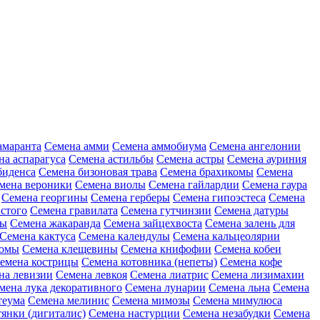
амаранта
Семена амми
Семена аммобиума
Семена ангелонии
на аспарагуса
Семена астильбы
Семена астры
Семена ауриния
биденса
Семена бизоновая трава
Семена брахикомы
Семена
мена вероники
Семена виолы
Семена гайлардии
Семена гаура
Семена георгины
Семена герберы
Семена гипоэстеса
Семена
стого
Семена гравилата
Семена гутчинзии
Семена датуры
ны
Семена жакаранда
Семена зайцехвоста
Семена залень для
Семена кактуса
Семена календулы
Семена кальцеолярии
еомы
Семена клещевины
Семена книфофии
Семена кобеи
емена кострицы
Семена котовника (непеты)
Семена кофе
на левизии
Семена левкоя
Семена лиатрис
Семена лизимахии
мена лука декоративного
Семена лунарии
Семена льна
Семена
теума
Семена мелинис
Семена мимозы
Семена мимулюса
янки (дигиталис)
Семена настурции
Семена незабудки
Семена