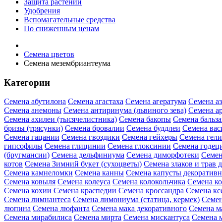
Защита растений
Удобрения
Вспомагательные средства
По сниженным ценам
Семена цветов
Семена мезембриантеума
Категории
Семена абутилона
Семена агастаха
Семена агератума
Семена а
Семена анемоны
Семена антиринума (львиного зева)
Семена а
Семена ахилеи (тысячелистника)
Семена бакопы
Семена бальз
бризы (трясунки)
Семена бровалии
Семена буддлеи
Семена вас
Семена гацании
Семена гвоздики
Семена гейхеры
Семена гел
гипсофилы
Семена глицинии
Семена глоксинии
Семена годец
(бругмансии)
Семена дельфиниума
Семена диморфотеки
Семен
котов
Семена Зимний букет (сухоцветы)
Семена злаков и трав 
Семена камнеломки
Семена канны
Семена капусты декоратив
Семена ковыля
Семена колеуса
Семена колокольчика
Семена ко
Семена кохии
Семена краспедии
Семена кроссандра
Семена кс
Семена лимнантеса
Семена лимониума (статица, кермек)
Семен
люпина
Семена люфанта
Семена мака декоративного
Семена м
Семена мирабилиса
Семена мирта
Семена мискантуса
Семена 