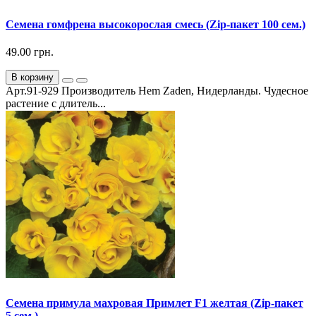
Семена гомфрена высокорослая смесь (Zip-пакет 100 сем.)
49.00 грн.
В корзину
Арт.91-929 Производитель Hem Zaden, Нидерланды. Чудесное
растение с длитель...
Семена примула махровая Примлет F1 желтая (Zip-пакет
5 сем.)