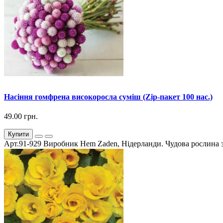
Насіння гомфрена високоросла суміш (Zip-пакет 100 нас.)
49.00 грн.
Купити
Арт.91-929 Виробник Hem Zaden, Нідерланди. Чудова рослина з 