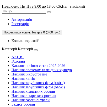
Працюємо Пн-Пт з 9.00 до 18.00 Сб,Нд - вихідний
Авторизація
Реєстрація
Подивитися кошик
Товарів 0 (0.00 грн.)
Кошик порожній!
Категорії
Категорії
АКЦІЯ
Головна
Каталог насіння сезон 2025-2026
Насіння овочевих та ягідних культур
Насіння інкрустоване
Насіння квітів
Насіння зарубіжних фірм (квіти)
Насіння зарубіжних фірм (овочі)
Насіння кімнатних рослин
Насіння лікарських рослин
Насіння газонної трави
Захист рослин