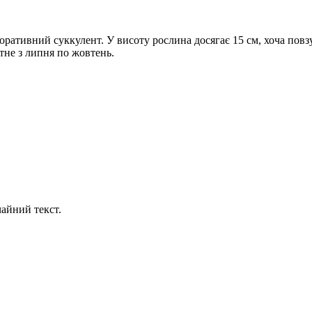
ативний суккулент. У висоту рослина досягає 15 см, хоча повзуч
ітне з липня по жовтень.
айний текст.