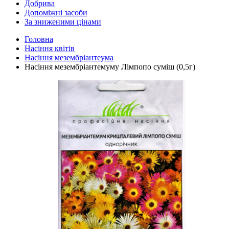
Добрива
Допоміжні засоби
За зниженими цінами
Головна
Насіння квітів
Насіння мезембріантеума
Насіння мезембріантемуму Лімпопо суміш (0,5г)