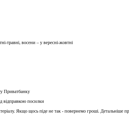
тні-травні, восени – у вересні-жовтні
рту Приватбанку
ед відправкою посилки
матеріалу. Якщо щось піде не так - повернемо гроші. Детальніше п