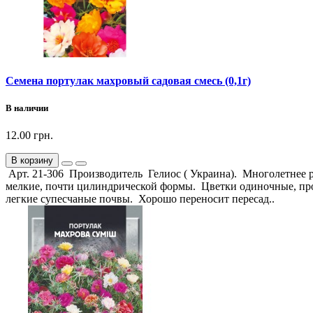
Семена портулак махровый садовая смесь (0,1г)
В наличии
12.00 грн.
В корзину
Арт. 21-306 Производитель Гелиос ( Украина). Многолетнее р
мелкие, почти цилиндрической формы. Цветки одиночные, прос
легкие супесчаные почвы. Хорошо переносит пересад..