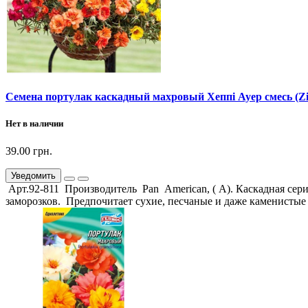
Семена портулак каскадный махровый Хеппі Ауер смесь (Zi
Нет в наличии
39.00 грн.
Уведомить
Арт.92-811 Производитель Pan American, ( А). Каскадная сер
заморозков. Предпочитает сухие, песчаные и даже каменистые 