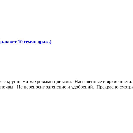
p-пакет 10 семян драж.)
ия с крупными махровыми цветами. Насыщенные и яркие цвета. В
почвы. Не переносит затенение и удобрений. Прекрасно смотрит