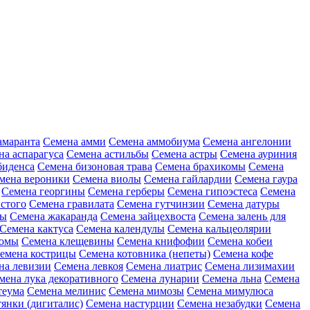
амаранта
Семена амми
Семена аммобиума
Семена ангелонии
на аспарагуса
Семена астильбы
Семена астры
Семена ауриния
биденса
Семена бизоновая трава
Семена брахикомы
Семена
мена вероники
Семена виолы
Семена гайлардии
Семена гаура
Семена георгины
Семена герберы
Семена гипоэстеса
Семена
стого
Семена гравилата
Семена гутчинзии
Семена датуры
ны
Семена жакаранда
Семена зайцехвоста
Семена залень для
Семена кактуса
Семена календулы
Семена кальцеолярии
еомы
Семена клещевины
Семена книфофии
Семена кобеи
емена кострицы
Семена котовника (непеты)
Семена кофе
на левизии
Семена левкоя
Семена лиатрис
Семена лизимахии
мена лука декоративного
Семена лунарии
Семена льна
Семена
теума
Семена мелинис
Семена мимозы
Семена мимулюса
янки (дигиталис)
Семена настурции
Семена незабудки
Семена