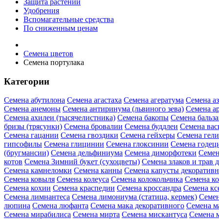
Защита растений
Удобрения
Вспомагательные средства
По сниженным ценам
Семена цветов
Семена портулака
Категории
Семена абутилона
Семена агастаха
Семена агератума
Семена а
Семена анемоны
Семена антиринума (львиного зева)
Семена а
Семена ахилеи (тысячелистника)
Семена бакопы
Семена бальз
бризы (трясунки)
Семена бровалии
Семена буддлеи
Семена вас
Семена гацании
Семена гвоздики
Семена гейхеры
Семена гел
гипсофилы
Семена глицинии
Семена глоксинии
Семена годец
(бругмансии)
Семена дельфиниума
Семена диморфотеки
Семен
котов
Семена Зимний букет (сухоцветы)
Семена злаков и трав 
Семена камнеломки
Семена канны
Семена капусты декоратив
Семена ковыля
Семена колеуса
Семена колокольчика
Семена ко
Семена кохии
Семена краспедии
Семена кроссандра
Семена кс
Семена лимнантеса
Семена лимониума (статица, кермек)
Семен
люпина
Семена люфанта
Семена мака декоративного
Семена м
Семена мирабилиса
Семена мирта
Семена мискантуса
Семена 