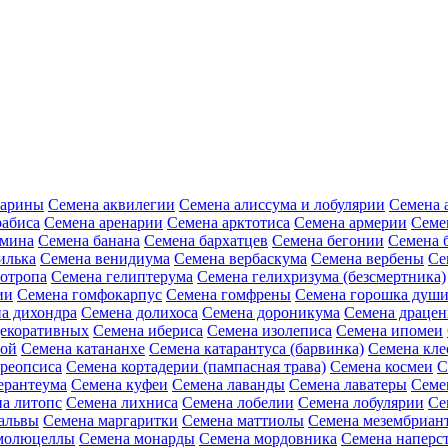
зарины
Семена аквилегии
Семена алиссума и лобулярии
Семена 
рабиса
Семена аренарии
Семена арктотиса
Семена армерии
Семе
амина
Семена банана
Семена бархатцев
Семена бегонии
Семена 
илька
Семена венидиума
Семена вербаскума
Семена вербены
Се
иотропа
Семена гелиптерума
Семена гелихризума (безсмертника)
ии
Семена гомфокарпус
Семена гомфрены
Семена горошка души
а дихондра
Семена долихоса
Семена дороникума
Семена драце
декоративных
Семена ибериса
Семена изолеписа
Семена ипомеи
ной
Семена катананхе
Семена катарантуса (барвинка)
Семена кл
реопсиса
Семена кортадерии (пампасная трава)
Семена космеи
С
ерантеума
Семена куфеи
Семена лаванды
Семена лаватеры
Семе
а литопс
Семена лихниса
Семена лобелии
Семена лобулярии
Се
альвы
Семена маргаритки
Семена маттиолы
Семена мезембриан
молюцеллы
Семена монарды
Семена мордовника
Семена наперст