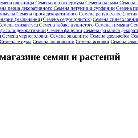
емена овсяницы
Семена остеоспермума
Семена пальмы
Семена 
ена перца декоративного
Семена петунии и сурфинии
Семена пи
римулы
Семена проса декоративного
Семена ранункулюс (лютик
онарии (мыльнянки)
Семена седум (очиток)
Семена синеголовни
Семена схизантуса
Семена табака душистого
Семена тимьяна
Сем
 фасоли декоративной
Семена фацелии
Семена физалиса декорат
)
Семена черноголовки
Семена эвкалипта
Семена эдельвейса
Сем
Семена эхиума
Семена эшшольции
Семена ясколки
Семена ячме
магазине семян и растений