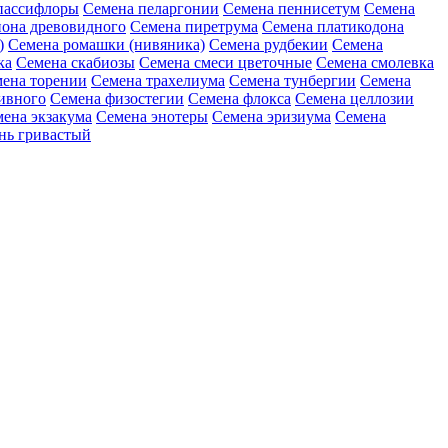
пассифлоры
Семена пеларгонии
Семена пеннисетум
Семена
она древовидного
Семена пиретрума
Семена платикодона
)
Семена ромашки (нивяника)
Семена рудбекии
Семена
ка
Семена скабиозы
Семена смеси цветочные
Семена смолевка
ена торении
Семена трахелиума
Семена тунбергии
Семена
ивного
Семена физостегии
Семена флокса
Семена целлозии
ена экзакума
Семена энотеры
Семена эризиума
Семена
нь гривастый