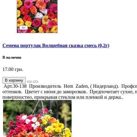
Семена портулак Волшебная сказка смесь (0,2г)
В наличии
17.00 грн.
В корзину
Арт.30-138 Производитель Hem Zaden, ( Нидерланд). Профсеме
оттенков. Цветет с июня до заморозков. Предпочитает сухие, 
поверхностно, прикрывая стеклом или пленкой и держа..