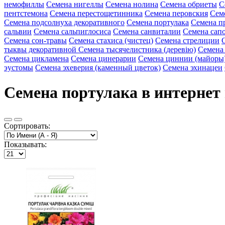
немофиллы
Семена нигеллы
Семена нолина
Семена обриеты
С
пентстемона
Семена перестощетинника
Семена перовския
Сем
Семена подсолнуха декоративного
Семена портулака
Семена п
сальвии
Семена сальпиглосиса
Семена санвиталии
Семена сап
Семена сон-травы
Семена стахиса (чистец)
Семена стрелиции
тыквы декоративной
Семена тысячелистника (деревію)
Семена
Семена цикламена
Семена цинерарии
Семена циннии (майоры
эустомы
Семена эхеверия (каменный цветок)
Семена эхинацеи
Семена портулака в интернет 
Сортировать:
Показывать: