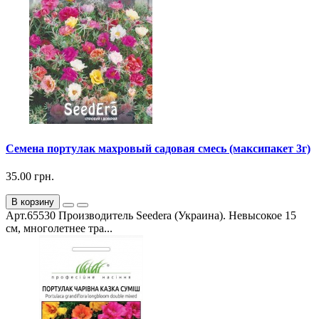
Семена портулак махровый садовая смесь (максипакет 3г)
35.00 грн.
В корзину
Арт.65530 Производитель Seedera (Украина). Невысокое 15
см, многолетнее тра...