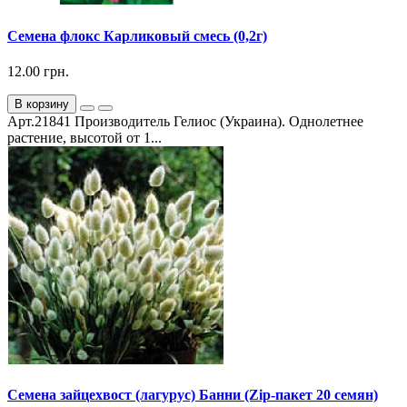
Семена флокс Карликовый смесь (0,2г)
12.00 грн.
В корзину
Арт.21841 Производитель Гелиос (Украина). Однолетнее
растение, высотой от 1...
Семена зайцехвост (лагурус) Банни (Zip-пакет 20 семян)