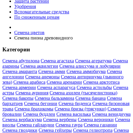
Защита растений
Удобрения
Вспомагательные средства
По сниженным ценам
Семена цветов
Семена пиона древовидного
Категории
Семена абутилона
Семена агастаха
Семена агератума
Семена
азарины
Семена аквилегии
Семена алиссума и лобулярии
Семена амаранта
Семена амми
Семена аммобиума
Семена
ангелонии
Семена анемоны
Семена антиринума (львиного
зева)
Семена арабиса
Семена аренарии
Семена арктотиса
Семена армерии
Семена аспарагуса
Семена астильбы
Семена
астры
Семена ауриния
Семена ахилеи (тысячелистника)
Семена бакопы
Семена бальзамина
Семена банана
Семена
бархатцев
Семена бегонии
Семена биденса
Семена бизоновая
трава
Семена брахикомы
Семена бризы (трясунки)
Семена
бровалии
Семена буддлеи
Семена василька
Семена венидиума
Семена вербаскума
Семена вербены
Семена вероники
Семена
виолы
Семена гайлардии
Семена гаура
Семена гацании
Семена гвоздики
Семена гейхеры
Семена гелиотропа
Семена