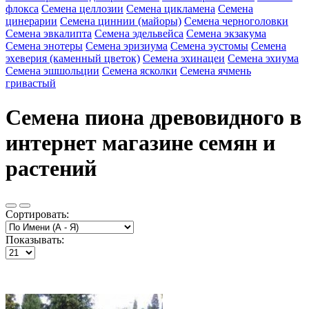
флокса
Семена целлозии
Семена цикламена
Семена
цинерарии
Семена циннии (майоры)
Семена черноголовки
Семена эвкалипта
Семена эдельвейса
Семена экзакума
Семена энотеры
Семена эризиума
Семена эустомы
Семена
эхеверия (каменный цветок)
Семена эхинацеи
Семена эхиума
Семена эшшольции
Семена ясколки
Семена ячмень
гривастый
Семена пиона древовидного в
интернет магазине семян и
растений
Сортировать:
Показывать: