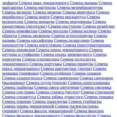
люфанта
Семена мака декоративного
Семена мальвы
Семена
маргаритки
Семена маттиолы
Семена мезембриантеума
Семена мелинис
Семена мимозы
Семена мимулюса
Семена
мирабилиса
Семена мирта
Семена мискантуса
Семена
молюцеллы
Семена монарды
Семена мордовника
Семена
наперстянки (дигиталис)
Семена настурции
Семена незабудки
Семена немофиллы
Семена нигеллы
Семена нолина
Семена
обриеты
Семена овсяницы
Семена остеоспермума
Семена
пальмы
Семена пассифлоры
Семена пеларгонии
Семена
пеннисетум
Семена пентстемона
Семена перестощетинника
Семена перовския
Семена перца декоративного
Семена
петунии и сурфинии
Семена пиона древовидного
Семена
пиретрума
Семена платикодона
Семена подсолнуха
декоративного
Семена портулака
Семена примулы
Семена
проса декоративного
Семена ранункулюс (лютик)
Семена
ромашки (нивяника)
Семена рудбекии
Семена сальвии
Семена сальпиглосиса
Семена санвиталии
Семена сапонарии
(мыльнянки)
Семена седум (очиток)
Семена синеголовника
Семена скабиозы
Семена смеси цветочные
Семена смолевка
Семена сон-травы
Семена стахиса (чистец)
Семена стрелиции
Семена схизантуса
Семена табака душистого
Семена тимьяна
Семена торении
Семена трахелиума
Семена тунбергии
Семена тыквы декоративной
Семена тысячелистника
(деревію)
Семена фасоли декоративной
Семена фацелии
Семена физалиса декоративного
Семена физостегии
Семена