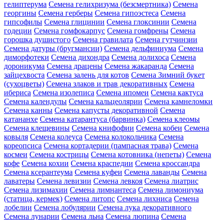
гелиптерума
Семена гелихризума (безсмертника)
Семена
георгины
Семена герберы
Семена гипоэстеса
Семена
гипсофилы
Семена глицинии
Семена глоксинии
Семена
годеции
Семена гомфокарпус
Семена гомфрены
Семена
горошка душистого
Семена гравилата
Семена гутчинзии
Семена датуры (бругмансии)
Семена дельфиниума
Семена
диморфотеки
Семена дихондра
Семена долихоса
Семена
дороникума
Семена драцены
Семена жакаранда
Семена
зайцехвоста
Семена залень для котов
Семена Зимний букет
(сухоцветы)
Семена злаков и трав декоративных
Семена
ибериса
Семена изолеписа
Семена ипомеи
Семена кактуса
Семена календулы
Семена кальцеолярии
Семена камнеломки
Семена канны
Семена капусты декоративной
Семена
катананхе
Семена катарантуса (барвинка)
Семена клеомы
Семена клещевины
Семена книфофии
Семена кобеи
Семена
ковыля
Семена колеуса
Семена колокольчика
Семена
кореопсиса
Семена кортадерии (пампасная трава)
Семена
космеи
Семена кострицы
Семена котовника (непеты)
Семена
кофе
Семена кохии
Семена краспедии
Семена кроссандра
Семена ксерантеума
Семена куфеи
Семена лаванды
Семена
лаватеры
Семена левизии
Семена левкоя
Семена лиатрис
Семена лизимахии
Семена лимнантеса
Семена лимониума
(статица, кермек)
Семена литопс
Семена лихниса
Семена
лобелии
Семена лобулярии
Семена лука декоративного
Семена лунарии
Семена льна
Семена люпина
Семена