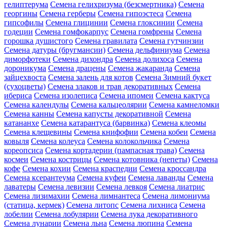
гелиптерума
Семена гелихризума (безсмертника)
Семена
георгины
Семена герберы
Семена гипоэстеса
Семена
гипсофилы
Семена глицинии
Семена глоксинии
Семена
годеции
Семена гомфокарпус
Семена гомфрены
Семена
горошка душистого
Семена гравилата
Семена гутчинзии
Семена датуры (бругмансии)
Семена дельфиниума
Семена
диморфотеки
Семена дихондра
Семена долихоса
Семена
дороникума
Семена драцены
Семена жакаранда
Семена
зайцехвоста
Семена залень для котов
Семена Зимний букет
(сухоцветы)
Семена злаков и трав декоративных
Семена
ибериса
Семена изолеписа
Семена ипомеи
Семена кактуса
Семена календулы
Семена кальцеолярии
Семена камнеломки
Семена канны
Семена капусты декоративной
Семена
катананхе
Семена катарантуса (барвинка)
Семена клеомы
Семена клещевины
Семена книфофии
Семена кобеи
Семена
ковыля
Семена колеуса
Семена колокольчика
Семена
кореопсиса
Семена кортадерии (пампасная трава)
Семена
космеи
Семена кострицы
Семена котовника (непеты)
Семена
кофе
Семена кохии
Семена краспедии
Семена кроссандра
Семена ксерантеума
Семена куфеи
Семена лаванды
Семена
лаватеры
Семена левизии
Семена левкоя
Семена лиатрис
Семена лизимахии
Семена лимнантеса
Семена лимониума
(статица, кермек)
Семена литопс
Семена лихниса
Семена
лобелии
Семена лобулярии
Семена лука декоративного
Семена лунарии
Семена льна
Семена люпина
Семена