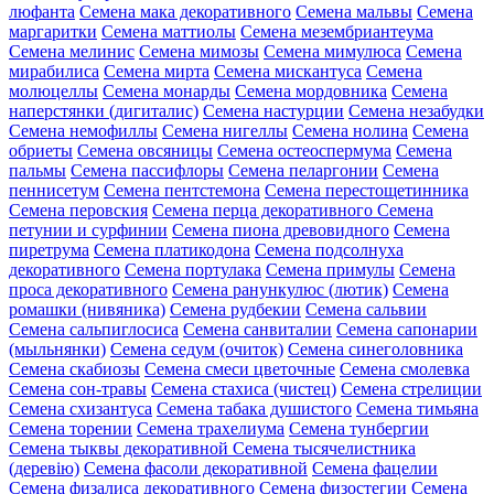
люфанта
Семена мака декоративного
Семена мальвы
Семена
маргаритки
Семена маттиолы
Семена мезембриантеума
Семена мелинис
Семена мимозы
Семена мимулюса
Семена
мирабилиса
Семена мирта
Семена мискантуса
Семена
молюцеллы
Семена монарды
Семена мордовника
Семена
наперстянки (дигиталис)
Семена настурции
Семена незабудки
Семена немофиллы
Семена нигеллы
Семена нолина
Семена
обриеты
Семена овсяницы
Семена остеоспермума
Семена
пальмы
Семена пассифлоры
Семена пеларгонии
Семена
пеннисетум
Семена пентстемона
Семена перестощетинника
Семена перовския
Семена перца декоративного
Семена
петунии и сурфинии
Семена пиона древовидного
Семена
пиретрума
Семена платикодона
Семена подсолнуха
декоративного
Семена портулака
Семена примулы
Семена
проса декоративного
Семена ранункулюс (лютик)
Семена
ромашки (нивяника)
Семена рудбекии
Семена сальвии
Семена сальпиглосиса
Семена санвиталии
Семена сапонарии
(мыльнянки)
Семена седум (очиток)
Семена синеголовника
Семена скабиозы
Семена смеси цветочные
Семена смолевка
Семена сон-травы
Семена стахиса (чистец)
Семена стрелиции
Семена схизантуса
Семена табака душистого
Семена тимьяна
Семена торении
Семена трахелиума
Семена тунбергии
Семена тыквы декоративной
Семена тысячелистника
(деревію)
Семена фасоли декоративной
Семена фацелии
Семена физалиса декоративного
Семена физостегии
Семена