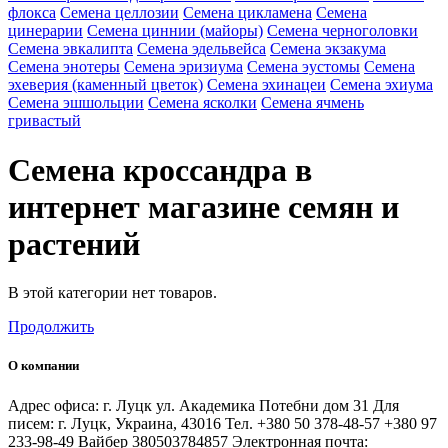
флокса
Семена целлозии
Семена цикламена
Семена
цинерарии
Семена циннии (майоры)
Семена черноголовки
Семена эвкалипта
Семена эдельвейса
Семена экзакума
Семена энотеры
Семена эризиума
Семена эустомы
Семена
эхеверия (каменный цветок)
Семена эхинацеи
Семена эхиума
Семена эшшольции
Семена ясколки
Семена ячмень
гривастый
Семена кроссандра в
интернет магазине семян и
растений
В этой категории нет товаров.
Продолжить
О компании
Адрес офиса: г. Луцк ул. Академика Потебни дом 31 Для
писем: г. Луцк, Украина, 43016 Тел. +380 50 378-48-57 +380 97
233-98-49 Вайбер 380503784857 Электронная почта: