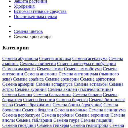
Защита растений
Удобрения
Вспомагательные средства
По сниженным ценам
Семена цветов
Семена кроссандра
Категории
Семена абутилона
Семена агастаха
Семена агератума
Семена
азарины
Семена аквилегии
Семена алиссума и лобулярии
Семена амаранта
Семена амми
Семена аммобиума
Семена
ангелонии
Семена анемоны
Семена антиринума (львиного
зева)
Семена арабиса
Семена аренарии
Семена арктотиса
Семена армерии
Семена аспарагуса
Семена астильбы
Семена
астры
Семена ауриния
Семена ахилеи (тысячелистника)
Семена бакопы
Семена бальзамина
Семена банана
Семена
бархатцев
Семена бегонии
Семена биденса
Семена бизоновая
трава
Семена брахикомы
Семена бризы (трясунки)
Семена
бровалии
Семена буддлеи
Семена василька
Семена венидиума
Семена вербаскума
Семена вербены
Семена вероники
Семена
виолы
Семена гайлардии
Семена гаура
Семена гацании
Семена гвоздики
Семена гейхеры
Семена гелиотропа
Семена