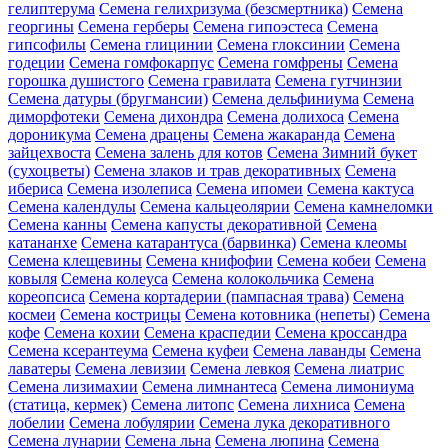
гелиптерума
Семена гелихризума (безсмертника)
Семена
георгины
Семена герберы
Семена гипоэстеса
Семена
гипсофилы
Семена глицинии
Семена глоксинии
Семена
годеции
Семена гомфокарпус
Семена гомфрены
Семена
горошка душистого
Семена гравилата
Семена гутчинзии
Семена датуры (бругмансии)
Семена дельфиниума
Семена
диморфотеки
Семена дихондра
Семена долихоса
Семена
дороникума
Семена драцены
Семена жакаранда
Семена
зайцехвоста
Семена залень для котов
Семена Зимний букет
(сухоцветы)
Семена злаков и трав декоративных
Семена
ибериса
Семена изолеписа
Семена ипомеи
Семена кактуса
Семена календулы
Семена кальцеолярии
Семена камнеломки
Семена канны
Семена капусты декоративной
Семена
катананхе
Семена катарантуса (барвинка)
Семена клеомы
Семена клещевины
Семена книфофии
Семена кобеи
Семена
ковыля
Семена колеуса
Семена колокольчика
Семена
кореопсиса
Семена кортадерии (пампасная трава)
Семена
космеи
Семена кострицы
Семена котовника (непеты)
Семена
кофе
Семена кохии
Семена краспедии
Семена кроссандра
Семена ксерантеума
Семена куфеи
Семена лаванды
Семена
лаватеры
Семена левизии
Семена левкоя
Семена лиатрис
Семена лизимахии
Семена лимнантеса
Семена лимониума
(статица, кермек)
Семена литопс
Семена лихниса
Семена
лобелии
Семена лобулярии
Семена лука декоративного
Семена лунарии
Семена льна
Семена люпина
Семена