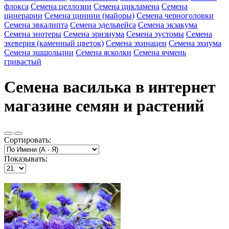
флокса
Семена целлозии
Семена цикламена
Семена
цинерарии
Семена циннии (майоры)
Семена черноголовки
Семена эвкалипта
Семена эдельвейса
Семена экзакума
Семена энотеры
Семена эризиума
Семена эустомы
Семена
эхеверия (каменный цветок)
Семена эхинацеи
Семена эхиума
Семена эшшольции
Семена ясколки
Семена ячмень
гривастый
Семена василька в интернет
магазине семян и растений
Сортировать:
Показывать: