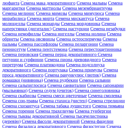
люфанта
Семена мака декоративного
Семена мальвы
Семена
маргаритки
Семена маттиолы
Семена мезембриантеума
Семена мелинис
Семена мимозы
Семена мимулюса
Семена
мирабилиса
Семена мирта
Семена мискантуса
Семена
молюцеллы
Семена монарды
Семена мордовника
Семена
наперстянки (дигиталис)
Семена настурции
Семена незабудки
Семена немофиллы
Семена нигеллы
Семена нолина
Семена
обриеты
Семена овсяницы
Семена остеоспермума
Семена
пальмы
Семена пассифлоры
Семена пеларгонии
Семена
пеннисетум
Семена пентстемона
Семена перестощетинника
Семена перовския
Семена перца декоративного
Семена
петунии и сурфинии
Семена пиона древовидного
Семена
пиретрума
Семена платикодона
Семена подсолнуха
декоративного
Семена портулака
Семена примулы
Семена
проса декоративного
Семена ранункулюс (лютик)
Семена
ромашки (нивяника)
Семена рудбекии
Семена сальвии
Семена сальпиглосиса
Семена санвиталии
Семена сапонарии
(мыльнянки)
Семена седум (очиток)
Семена синеголовника
Семена скабиозы
Семена смеси цветочные
Семена смолевка
Семена сон-травы
Семена стахиса (чистец)
Семена стрелиции
Семена схизантуса
Семена табака душистого
Семена тимьяна
Семена торении
Семена трахелиума
Семена тунбергии
Семена тыквы декоративной
Семена тысячелистника
(деревію)
Семена фасоли декоративной
Семена фацелии
Семена физалиса декоративного
Семена физостегии
Семена