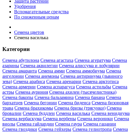
Защита растений
Удобрения
Вспомагательные средства
По сниженным ценам
Семена цветов
Семена василька
Категории
Семена абутилона
Семена агастаха
Семена агератума
Семена
азарины
Семена аквилегии
Семена алиссума и лобулярии
Семена амаранта
Семена амми
Семена аммобиума
Семена
ангелонии
Семена анемоны
Семена антиринума (львиного
зева)
Семена арабиса
Семена аренарии
Семена арктотиса
Семена армерии
Семена аспарагуса
Семена астильбы
Семена
астры
Семена ауриния
Семена ахилеи (тысячелистника)
Семена бакопы
Семена бальзамина
Семена банана
Семена
бархатцев
Семена бегонии
Семена биденса
Семена бизоновая
трава
Семена брахикомы
Семена бризы (трясунки)
Семена
бровалии
Семена буддлеи
Семена василька
Семена венидиума
Семена вербаскума
Семена вербены
Семена вероники
Семена
виолы
Семена гайлардии
Семена гаура
Семена гацании
Семена гвоздики
Семена гейхеры
Семена гелиотропа
Семена