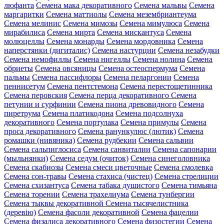
люфанта
Семена мака декоративного
Семена мальвы
Семена
маргаритки
Семена маттиолы
Семена мезембриантеума
Семена мелинис
Семена мимозы
Семена мимулюса
Семена
мирабилиса
Семена мирта
Семена мискантуса
Семена
молюцеллы
Семена монарды
Семена мордовника
Семена
наперстянки (дигиталис)
Семена настурции
Семена незабудки
Семена немофиллы
Семена нигеллы
Семена нолина
Семена
обриеты
Семена овсяницы
Семена остеоспермума
Семена
пальмы
Семена пассифлоры
Семена пеларгонии
Семена
пеннисетум
Семена пентстемона
Семена перестощетинника
Семена перовския
Семена перца декоративного
Семена
петунии и сурфинии
Семена пиона древовидного
Семена
пиретрума
Семена платикодона
Семена подсолнуха
декоративного
Семена портулака
Семена примулы
Семена
проса декоративного
Семена ранункулюс (лютик)
Семена
ромашки (нивяника)
Семена рудбекии
Семена сальвии
Семена сальпиглосиса
Семена санвиталии
Семена сапонарии
(мыльнянки)
Семена седум (очиток)
Семена синеголовника
Семена скабиозы
Семена смеси цветочные
Семена смолевка
Семена сон-травы
Семена стахиса (чистец)
Семена стрелиции
Семена схизантуса
Семена табака душистого
Семена тимьяна
Семена торении
Семена трахелиума
Семена тунбергии
Семена тыквы декоративной
Семена тысячелистника
(деревію)
Семена фасоли декоративной
Семена фацелии
Семена физалиса декоративного
Семена физостегии
Семена