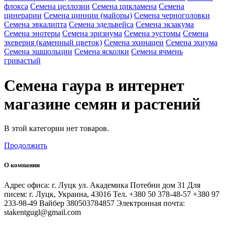
флокса
Семена целлозии
Семена цикламена
Семена
цинерарии
Семена циннии (майоры)
Семена черноголовки
Семена эвкалипта
Семена эдельвейса
Семена экзакума
Семена энотеры
Семена эризиума
Семена эустомы
Семена
эхеверия (каменный цветок)
Семена эхинацеи
Семена эхиума
Семена эшшольции
Семена ясколки
Семена ячмень
гривастый
Семена гаура в интернет
магазине семян и растений
В этой категории нет товаров.
Продолжить
О компании
Адрес офиса: г. Луцк ул. Академика Потебни дом 31 Для
писем: г. Луцк, Украина, 43016 Тел. +380 50 378-48-57 +380 97
233-98-49 Вайбер 380503784857 Электронная почта:
stakentgugl@gmail.com