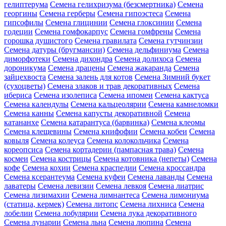
гелиптерума
Семена гелихризума (безсмертника)
Семена
георгины
Семена герберы
Семена гипоэстеса
Семена
гипсофилы
Семена глицинии
Семена глоксинии
Семена
годеции
Семена гомфокарпус
Семена гомфрены
Семена
горошка душистого
Семена гравилата
Семена гутчинзии
Семена датуры (бругмансии)
Семена дельфиниума
Семена
диморфотеки
Семена дихондра
Семена долихоса
Семена
дороникума
Семена драцены
Семена жакаранда
Семена
зайцехвоста
Семена залень для котов
Семена Зимний букет
(сухоцветы)
Семена злаков и трав декоративных
Семена
ибериса
Семена изолеписа
Семена ипомеи
Семена кактуса
Семена календулы
Семена кальцеолярии
Семена камнеломки
Семена канны
Семена капусты декоративной
Семена
катананхе
Семена катарантуса (барвинка)
Семена клеомы
Семена клещевины
Семена книфофии
Семена кобеи
Семена
ковыля
Семена колеуса
Семена колокольчика
Семена
кореопсиса
Семена кортадерии (пампасная трава)
Семена
космеи
Семена кострицы
Семена котовника (непеты)
Семена
кофе
Семена кохии
Семена краспедии
Семена кроссандра
Семена ксерантеума
Семена куфеи
Семена лаванды
Семена
лаватеры
Семена левизии
Семена левкоя
Семена лиатрис
Семена лизимахии
Семена лимнантеса
Семена лимониума
(статица, кермек)
Семена литопс
Семена лихниса
Семена
лобелии
Семена лобулярии
Семена лука декоративного
Семена лунарии
Семена льна
Семена люпина
Семена