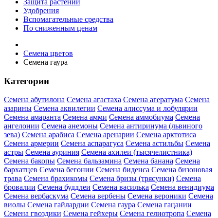
Защита растений
Удобрения
Вспомагательные средства
По сниженным ценам
Семена цветов
Семена гаура
Категории
Семена абутилона
Семена агастаха
Семена агератума
Семена
азарины
Семена аквилегии
Семена алиссума и лобулярии
Семена амаранта
Семена амми
Семена аммобиума
Семена
ангелонии
Семена анемоны
Семена антиринума (львиного
зева)
Семена арабиса
Семена аренарии
Семена арктотиса
Семена армерии
Семена аспарагуса
Семена астильбы
Семена
астры
Семена ауриния
Семена ахилеи (тысячелистника)
Семена бакопы
Семена бальзамина
Семена банана
Семена
бархатцев
Семена бегонии
Семена биденса
Семена бизоновая
трава
Семена брахикомы
Семена бризы (трясунки)
Семена
бровалии
Семена буддлеи
Семена василька
Семена венидиума
Семена вербаскума
Семена вербены
Семена вероники
Семена
виолы
Семена гайлардии
Семена гаура
Семена гацании
Семена гвоздики
Семена гейхеры
Семена гелиотропа
Семена