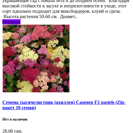
украшающие сад с начала лета и до поздней осени. Благодаря
высокой стойкости к засухе и неприхотливости в уходе, этот
сорт идеально подходит для миксбордеров, клумб и среза.
Высота растения 50-60 см. Диамет..
Новинка
Семена тысячелистник (ахиллея) Саммер F2 pastels (Zip-
пакет 10 семян)
Нет в наличии
28.00 грн.