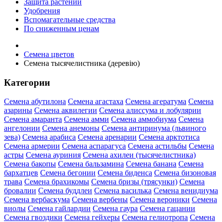
Защита растений
Удобрения
Вспомагательные средства
По сниженным ценам
Семена цветов
Семена тысячелистника (деревію)
Категории
Семена абутилона
Семена агастаха
Семена агератума
Семена
азарины
Семена аквилегии
Семена алиссума и лобулярии
Семена амаранта
Семена амми
Семена аммобиума
Семена
ангелонии
Семена анемоны
Семена антиринума (львиного
зева)
Семена арабиса
Семена аренарии
Семена арктотиса
Семена армерии
Семена аспарагуса
Семена астильбы
Семена
астры
Семена ауриния
Семена ахилеи (тысячелистника)
Семена бакопы
Семена бальзамина
Семена банана
Семена
бархатцев
Семена бегонии
Семена биденса
Семена бизоновая
трава
Семена брахикомы
Семена бризы (трясунки)
Семена
бровалии
Семена буддлеи
Семена василька
Семена венидиума
Семена вербаскума
Семена вербены
Семена вероники
Семена
виолы
Семена гайлардии
Семена гаура
Семена гацании
Семена гвоздики
Семена гейхеры
Семена гелиотропа
Семена