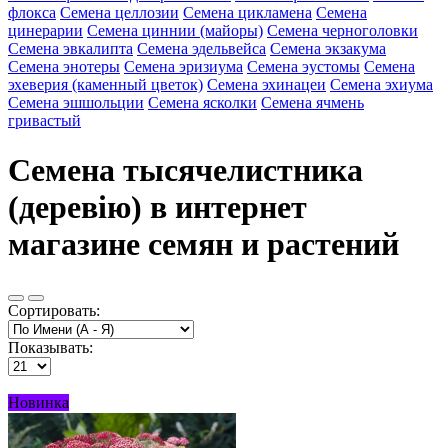
флокса
Семена целлозии
Семена цикламена
Семена
цинерарии
Семена циннии (майоры)
Семена черноголовки
Семена эвкалипта
Семена эдельвейса
Семена экзакума
Семена энотеры
Семена эризиума
Семена эустомы
Семена
эхеверия (каменный цветок)
Семена эхинацеи
Семена эхиума
Семена эшшольции
Семена ясколки
Семена ячмень
гривастый
Семена тысячелистника
(деревію) в интернет
магазине семян и растений
Сортировать:
Показывать:
Новинка