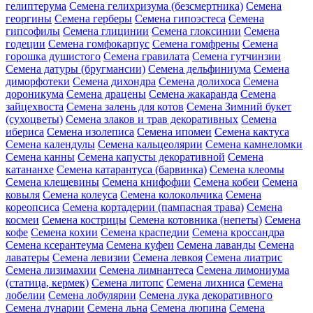
гелиптерума
Семена гелихризума (безсмертника)
Семена
георгины
Семена герберы
Семена гипоэстеса
Семена
гипсофилы
Семена глицинии
Семена глоксинии
Семена
годеции
Семена гомфокарпус
Семена гомфрены
Семена
горошка душистого
Семена гравилата
Семена гутчинзии
Семена датуры (бругмансии)
Семена дельфиниума
Семена
диморфотеки
Семена дихондра
Семена долихоса
Семена
дороникума
Семена драцены
Семена жакаранда
Семена
зайцехвоста
Семена залень для котов
Семена Зимний букет
(сухоцветы)
Семена злаков и трав декоративных
Семена
ибериса
Семена изолеписа
Семена ипомеи
Семена кактуса
Семена календулы
Семена кальцеолярии
Семена камнеломки
Семена канны
Семена капусты декоративной
Семена
катананхе
Семена катарантуса (барвинка)
Семена клеомы
Семена клещевины
Семена книфофии
Семена кобеи
Семена
ковыля
Семена колеуса
Семена колокольчика
Семена
кореопсиса
Семена кортадерии (пампасная трава)
Семена
космеи
Семена кострицы
Семена котовника (непеты)
Семена
кофе
Семена кохии
Семена краспедии
Семена кроссандра
Семена ксерантеума
Семена куфеи
Семена лаванды
Семена
лаватеры
Семена левизии
Семена левкоя
Семена лиатрис
Семена лизимахии
Семена лимнантеса
Семена лимониума
(статица, кермек)
Семена литопс
Семена лихниса
Семена
лобелии
Семена лобулярии
Семена лука декоративного
Семена лунарии
Семена льна
Семена люпина
Семена