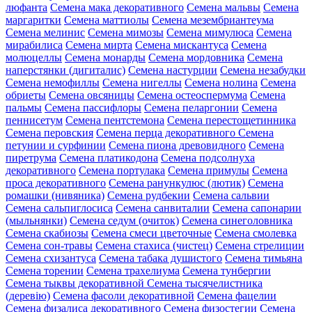
люфанта
Семена мака декоративного
Семена мальвы
Семена
маргаритки
Семена маттиолы
Семена мезембриантеума
Семена мелинис
Семена мимозы
Семена мимулюса
Семена
мирабилиса
Семена мирта
Семена мискантуса
Семена
молюцеллы
Семена монарды
Семена мордовника
Семена
наперстянки (дигиталис)
Семена настурции
Семена незабудки
Семена немофиллы
Семена нигеллы
Семена нолина
Семена
обриеты
Семена овсяницы
Семена остеоспермума
Семена
пальмы
Семена пассифлоры
Семена пеларгонии
Семена
пеннисетум
Семена пентстемона
Семена перестощетинника
Семена перовския
Семена перца декоративного
Семена
петунии и сурфинии
Семена пиона древовидного
Семена
пиретрума
Семена платикодона
Семена подсолнуха
декоративного
Семена портулака
Семена примулы
Семена
проса декоративного
Семена ранункулюс (лютик)
Семена
ромашки (нивяника)
Семена рудбекии
Семена сальвии
Семена сальпиглосиса
Семена санвиталии
Семена сапонарии
(мыльнянки)
Семена седум (очиток)
Семена синеголовника
Семена скабиозы
Семена смеси цветочные
Семена смолевка
Семена сон-травы
Семена стахиса (чистец)
Семена стрелиции
Семена схизантуса
Семена табака душистого
Семена тимьяна
Семена торении
Семена трахелиума
Семена тунбергии
Семена тыквы декоративной
Семена тысячелистника
(деревію)
Семена фасоли декоративной
Семена фацелии
Семена физалиса декоративного
Семена физостегии
Семена