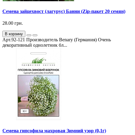
Семена зайцехвост (лагурус) Банни (Zip-пакет 20 семян)
28.00 грн.
В корзину
Арт.92-121 Производитель Benary (Германия) Очень
декоративный однолетник бл...
Семена гипсофила махровая Зимний узор (0,1г)