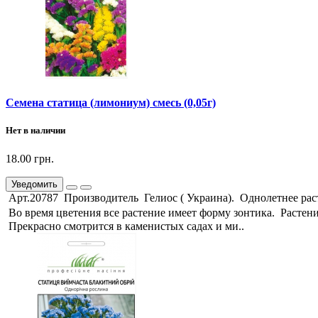
Семена статица (лимониум) смесь (0,05г)
Нет в наличии
18.00 грн.
Уведомить
Арт.20787 Производитель Гелиос ( Украина). Однолетнее раст
Во время цветения все растение имеет форму зонтика. Растение
Прекрасно смотрится в каменистых садах и ми..