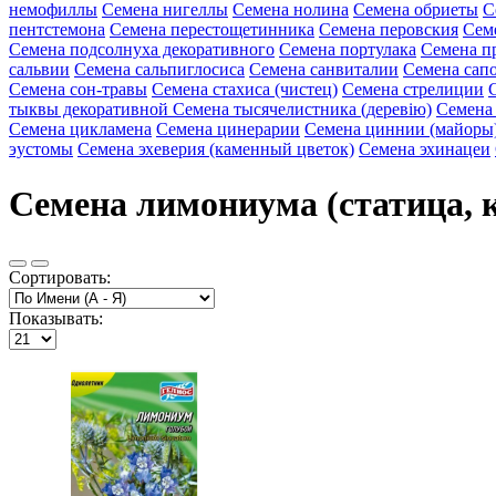
немофиллы
Семена нигеллы
Семена нолина
Семена обриеты
С
пентстемона
Семена перестощетинника
Семена перовския
Сем
Семена подсолнуха декоративного
Семена портулака
Семена п
сальвии
Семена сальпиглосиса
Семена санвиталии
Семена сап
Семена сон-травы
Семена стахиса (чистец)
Семена стрелиции
тыквы декоративной
Семена тысячелистника (деревію)
Семена
Семена цикламена
Семена цинерарии
Семена циннии (майоры
эустомы
Семена эхеверия (каменный цветок)
Семена эхинацеи
Семена лимониума (статица, к
Сортировать:
Показывать: