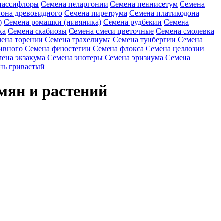
пассифлоры
Семена пеларгонии
Семена пеннисетум
Семена
она древовидного
Семена пиретрума
Семена платикодона
)
Семена ромашки (нивяника)
Семена рудбекии
Семена
ка
Семена скабиозы
Семена смеси цветочные
Семена смолевка
ена торении
Семена трахелиума
Семена тунбергии
Семена
ивного
Семена физостегии
Семена флокса
Семена целлозии
ена экзакума
Семена энотеры
Семена эризиума
Семена
нь гривастый
мян и растений