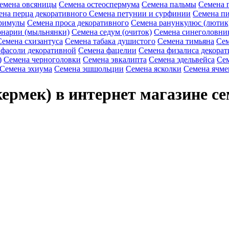
емена овсяницы
Семена остеоспермума
Семена пальмы
Семена 
ена перца декоративного
Семена петунии и сурфинии
Семена пи
римулы
Семена проса декоративного
Семена ранункулюс (лютик
онарии (мыльнянки)
Семена седум (очиток)
Семена синеголовни
Семена схизантуса
Семена табака душистого
Семена тимьяна
Сем
 фасоли декоративной
Семена фацелии
Семена физалиса декорат
)
Семена черноголовки
Семена эвкалипта
Семена эдельвейса
Сем
Семена эхиума
Семена эшшольции
Семена ясколки
Семена ячме
ермек) в интернет магазине се