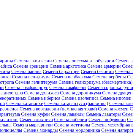
зарины
Семена аквилегии
Семена алиссума и лобулярии
Семена 
рабиса
Семена аренарии
Семена арктотиса
Семена армерии
Семе
амина
Семена банана
Семена бархатцев
Семена бегонии
Семена 
илька
Семена венидиума
Семена вербаскума
Семена вербены
Се
иотропа
Семена гелиптерума
Семена гелихризума (безсмертника)
ии
Семена гомфокарпус
Семена гомфрены
Семена горошка души
а дихондра
Семена долихоса
Семена дороникума
Семена драце
декоративных
Семена ибериса
Семена изолеписа
Семена ипомеи
ной
Семена катананхе
Семена катарантуса (барвинка)
Семена кл
реопсиса
Семена кортадерии (пампасная трава)
Семена космеи
С
ерантеума
Семена куфеи
Семена лаванды
Семена лаватеры
Семе
а литопс
Семена лихниса
Семена лобелии
Семена лобулярии
Се
альвы
Семена маргаритки
Семена маттиолы
Семена мезембриан
молюцеллы
Семена монарды
Семена мордовника
Семена наперст