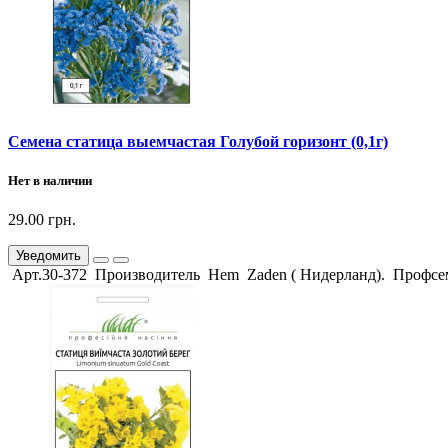
Семена статица выемчастая Голубой горизонт (0,1г)
Нет в наличии
29.00 грн.
Уведомить
Арт.30-372 Производитель Hem Zaden ( Нидерланд). Профсемен