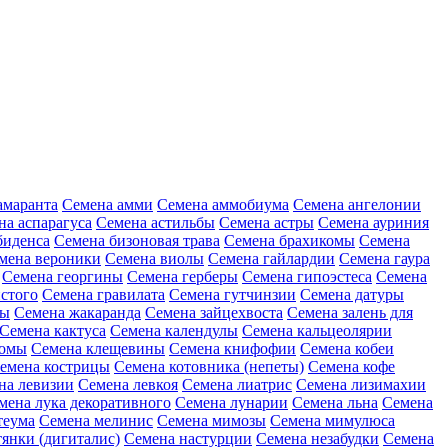
амаранта
Семена амми
Семена аммобиума
Семена ангелонии
на аспарагуса
Семена астильбы
Семена астры
Семена ауриния
биденса
Семена бизоновая трава
Семена брахикомы
Семена
мена вероники
Семена виолы
Семена гайлардии
Семена гаура
Семена георгины
Семена герберы
Семена гипоэстеса
Семена
стого
Семена гравилата
Семена гутчинзии
Семена датуры
ны
Семена жакаранда
Семена зайцехвоста
Семена залень для
Семена кактуса
Семена календулы
Семена кальцеолярии
еомы
Семена клещевины
Семена книфофии
Семена кобеи
емена кострицы
Семена котовника (непеты)
Семена кофе
на левизии
Семена левкоя
Семена лиатрис
Семена лизимахии
мена лука декоративного
Семена лунарии
Семена льна
Семена
теума
Семена мелинис
Семена мимозы
Семена мимулюса
янки (дигиталис)
Семена настурции
Семена незабудки
Семена