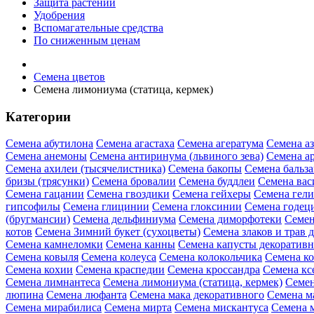
Защита растений
Удобрения
Вспомагательные средства
По сниженным ценам
Семена цветов
Семена лимониума (статица, кермек)
Категории
Семена абутилона
Семена агастаха
Семена агератума
Семена а
Семена анемоны
Семена антиринума (львиного зева)
Семена а
Семена ахилеи (тысячелистника)
Семена бакопы
Семена бальз
бризы (трясунки)
Семена бровалии
Семена буддлеи
Семена вас
Семена гацании
Семена гвоздики
Семена гейхеры
Семена гел
гипсофилы
Семена глицинии
Семена глоксинии
Семена годец
(бругмансии)
Семена дельфиниума
Семена диморфотеки
Семен
котов
Семена Зимний букет (сухоцветы)
Семена злаков и трав 
Семена камнеломки
Семена канны
Семена капусты декоратив
Семена ковыля
Семена колеуса
Семена колокольчика
Семена ко
Семена кохии
Семена краспедии
Семена кроссандра
Семена кс
Семена лимнантеса
Семена лимониума (статица, кермек)
Семен
люпина
Семена люфанта
Семена мака декоративного
Семена м
Семена мирабилиса
Семена мирта
Семена мискантуса
Семена 