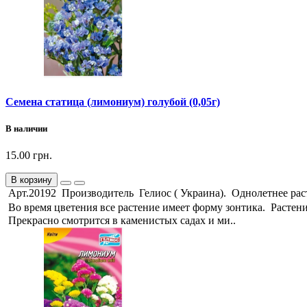
Семена статица (лимониум) голубой (0,05г)
В наличии
15.00 грн.
В корзину
Арт.20192 Производитель Гелиос ( Украина). Однолетнее раст
Во время цветения все растение имеет форму зонтика. Растение
Прекрасно смотрится в каменистых садах и ми..