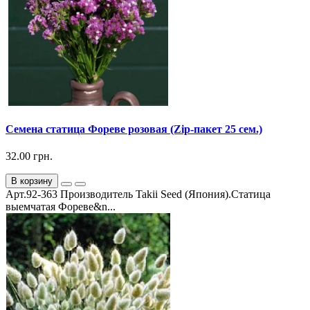
Семена статица Фореве розовая (Zip-пакет 25 сем.)
32.00 грн.
В корзину
Арт.92-363 Производитель Takii Seed (Япония).Статица
выемчатая Фореве&n...