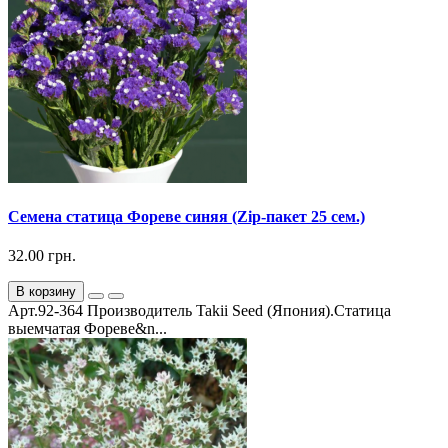
Семена статица Фореве синяя (Zip-пакет 25 сем.)
32.00 грн.
В корзину
Арт.92-364 Производитель Takii Seed (Япония).Статица
выемчатая Фореве&n...