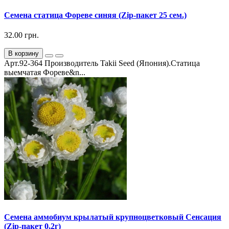
Семена статица Фореве синяя (Zip-пакет 25 сем.)
32.00 грн.
В корзину
Арт.92-364 Производитель Takii Seed (Япония).Статица
выемчатая Фореве&n...
Семена аммобиум крылатый крупноцветковый Сенсация
(Zip-пакет 0,2г)