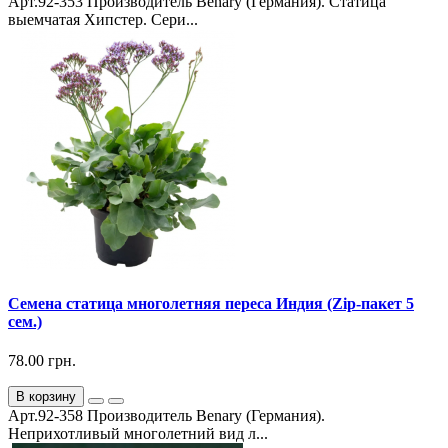
Арт.92-353 Производитель Benary (Германия). Статица
выемчатая Хипстер. Сери...
Семена статица многолетняя переса Индия (Zip-пакет 5
сем.)
78.00 грн.
В корзину
Арт.92-358 Производитель Benary (Германия).
Неприхотливый многолетний вид л...