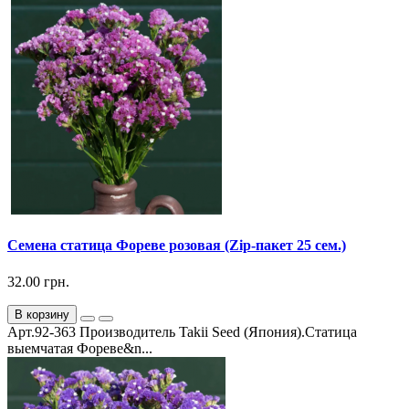
Семена статица Фореве розовая (Zip-пакет 25 сем.)
32.00 грн.
В корзину
Арт.92-363 Производитель Takii Seed (Япония).Статица
выемчатая Фореве&n...