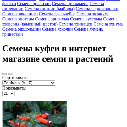
флокса
Семена целлозии
Семена цикламена
Семена
цинерарии
Семена циннии (майоры)
Семена черноголовки
Семена эвкалипта
Семена эдельвейса
Семена экзакума
Семена энотеры
Семена эризиума
Семена эустомы
Семена
эхеверия (каменный цветок)
Семена эхинацеи
Семена эхиума
Семена эшшольции
Семена ясколки
Семена ячмень
гривастый
Семена куфеи в интернет
магазине семян и растений
Сортировать:
Показывать: