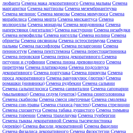
люфанта
Семена мака декоративного
Семена мальвы
Семена
маргаритки
Семена маттиолы
Семена мезембриантеума
Семена мелинис
Семена мимозы
Семена мимулюса
Семена
мирабилиса
Семена мирта
Семена мискантуса
Семена
молюцеллы
Семена монарды
Семена мордовника
Семена
наперстянки (дигиталис)
Семена настурции
Семена незабудки
Семена немофиллы
Семена нигеллы
Семена нолина
Семена
обриеты
Семена овсяницы
Семена остеоспермума
Семена
пальмы
Семена пассифлоры
Семена пеларгонии
Семена
пеннисетум
Семена пентстемона
Семена перестощетинника
Семена перовския
Семена перца декоративного
Семена
петунии и сурфинии
Семена пиона древовидного
Семена
пиретрума
Семена платикодона
Семена подсолнуха
декоративного
Семена портулака
Семена примулы
Семена
проса декоративного
Семена ранункулюс (лютик)
Семена
ромашки (нивяника)
Семена рудбекии
Семена сальвии
Семена сальпиглосиса
Семена санвиталии
Семена сапонарии
(мыльнянки)
Семена седум (очиток)
Семена синеголовника
Семена скабиозы
Семена смеси цветочные
Семена смолевка
Семена сон-травы
Семена стахиса (чистец)
Семена стрелиции
Семена схизантуса
Семена табака душистого
Семена тимьяна
Семена торении
Семена трахелиума
Семена тунбергии
Семена тыквы декоративной
Семена тысячелистника
(деревію)
Семена фасоли декоративной
Семена фацелии
Семена физалиса декоративного
Семена физостегии
Семена