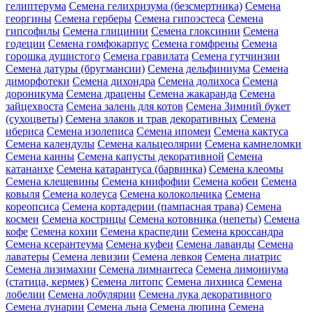
гелиптерума
Семена гелихризума (безсмертника)
Семена
георгины
Семена герберы
Семена гипоэстеса
Семена
гипсофилы
Семена глицинии
Семена глоксинии
Семена
годеции
Семена гомфокарпус
Семена гомфрены
Семена
горошка душистого
Семена гравилата
Семена гутчинзии
Семена датуры (бругмансии)
Семена дельфиниума
Семена
диморфотеки
Семена дихондра
Семена долихоса
Семена
дороникума
Семена драцены
Семена жакаранда
Семена
зайцехвоста
Семена залень для котов
Семена Зимний букет
(сухоцветы)
Семена злаков и трав декоративных
Семена
ибериса
Семена изолеписа
Семена ипомеи
Семена кактуса
Семена календулы
Семена кальцеолярии
Семена камнеломки
Семена канны
Семена капусты декоративной
Семена
катананхе
Семена катарантуса (барвинка)
Семена клеомы
Семена клещевины
Семена книфофии
Семена кобеи
Семена
ковыля
Семена колеуса
Семена колокольчика
Семена
кореопсиса
Семена кортадерии (пампасная трава)
Семена
космеи
Семена кострицы
Семена котовника (непеты)
Семена
кофе
Семена кохии
Семена краспедии
Семена кроссандра
Семена ксерантеума
Семена куфеи
Семена лаванды
Семена
лаватеры
Семена левизии
Семена левкоя
Семена лиатрис
Семена лизимахии
Семена лимнантеса
Семена лимониума
(статица, кермек)
Семена литопс
Семена лихниса
Семена
лобелии
Семена лобулярии
Семена лука декоративного
Семена лунарии
Семена льна
Семена люпина
Семена