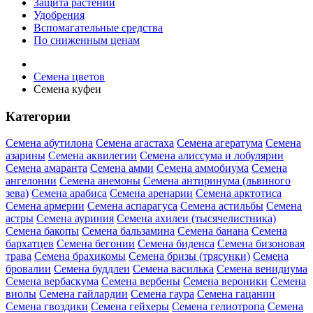
Защита растений
Удобрения
Вспомагательные средства
По сниженным ценам
Семена цветов
Семена куфеи
Категории
Семена абутилона
Семена агастаха
Семена агератума
Семена
азарины
Семена аквилегии
Семена алиссума и лобулярии
Семена амаранта
Семена амми
Семена аммобиума
Семена
ангелонии
Семена анемоны
Семена антиринума (львиного
зева)
Семена арабиса
Семена аренарии
Семена арктотиса
Семена армерии
Семена аспарагуса
Семена астильбы
Семена
астры
Семена ауриния
Семена ахилеи (тысячелистника)
Семена бакопы
Семена бальзамина
Семена банана
Семена
бархатцев
Семена бегонии
Семена биденса
Семена бизоновая
трава
Семена брахикомы
Семена бризы (трясунки)
Семена
бровалии
Семена буддлеи
Семена василька
Семена венидиума
Семена вербаскума
Семена вербены
Семена вероники
Семена
виолы
Семена гайлардии
Семена гаура
Семена гацании
Семена гвоздики
Семена гейхеры
Семена гелиотропа
Семена