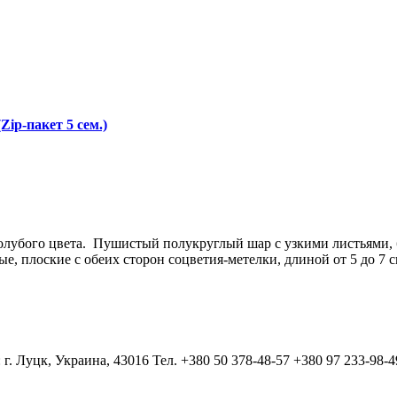
Zip-пакет 5 сем.)
лубого цвета. Пушистый полукруглый шар с узкими листьями, б
е, плоские с обеих сторон соцветия-метелки, длиной от 5 до 7 
 г. Луцк, Украина, 43016 Тел. +380 50 378-48-57 +380 97 233-98