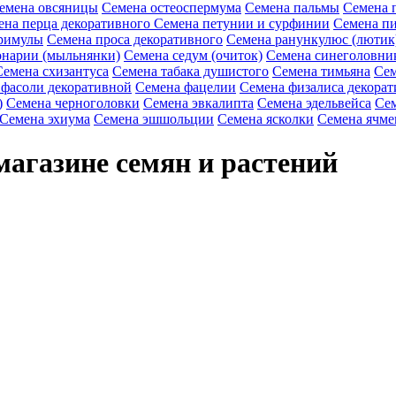
емена овсяницы
Семена остеоспермума
Семена пальмы
Семена 
ена перца декоративного
Семена петунии и сурфинии
Семена пи
римулы
Семена проса декоративного
Семена ранункулюс (лютик
онарии (мыльнянки)
Семена седум (очиток)
Семена синеголовни
Семена схизантуса
Семена табака душистого
Семена тимьяна
Сем
 фасоли декоративной
Семена фацелии
Семена физалиса декорат
)
Семена черноголовки
Семена эвкалипта
Семена эдельвейса
Сем
Семена эхиума
Семена эшшольции
Семена ясколки
Семена ячме
магазине семян и растений