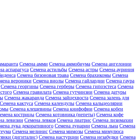
амаранта
Семена амми
Семена аммобиума
Семена ангелонии
на аспарагуса
Семена астильбы
Семена астры
Семена ауриния
биденса
Семена бизоновая трава
Семена брахикомы
Семена
мена вероники
Семена виолы
Семена гайлардии
Семена гаура
Семена георгины
Семена герберы
Семена гипоэстеса
Семена
стого
Семена гравилата
Семена гутчинзии
Семена датуры
ны
Семена жакаранда
Семена зайцехвоста
Семена залень для
Семена кактуса
Семена календулы
Семена кальцеолярии
еомы
Семена клещевины
Семена книфофии
Семена кобеи
емена кострицы
Семена котовника (непеты)
Семена кофе
на левизии
Семена левкоя
Семена лиатрис
Семена лизимахии
мена лука декоративного
Семена лунарии
Семена льна
Семена
теума
Семена мелинис
Семена мимозы
Семена мимулюса
янки (дигиталис)
Семена настурции
Семена незабудки
Семена