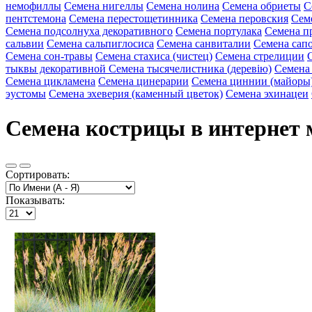
немофиллы
Семена нигеллы
Семена нолина
Семена обриеты
С
пентстемона
Семена перестощетинника
Семена перовския
Сем
Семена подсолнуха декоративного
Семена портулака
Семена п
сальвии
Семена сальпиглосиса
Семена санвиталии
Семена сап
Семена сон-травы
Семена стахиса (чистец)
Семена стрелиции
тыквы декоративной
Семена тысячелистника (деревію)
Семена
Семена цикламена
Семена цинерарии
Семена циннии (майоры
эустомы
Семена эхеверия (каменный цветок)
Семена эхинацеи
Семена кострицы в интернет 
Сортировать:
Показывать: