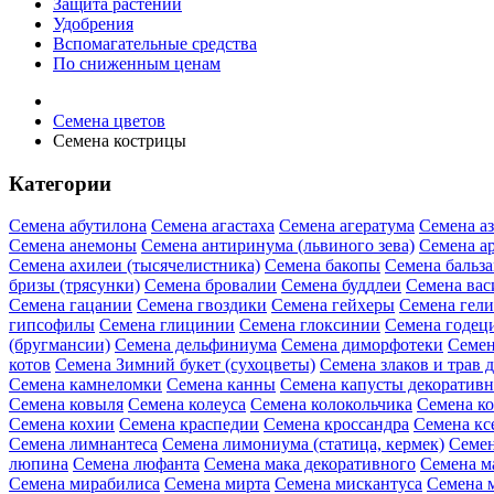
Защита растений
Удобрения
Вспомагательные средства
По сниженным ценам
Семена цветов
Семена кострицы
Категории
Семена абутилона
Семена агастаха
Семена агератума
Семена а
Семена анемоны
Семена антиринума (львиного зева)
Семена а
Семена ахилеи (тысячелистника)
Семена бакопы
Семена бальз
бризы (трясунки)
Семена бровалии
Семена буддлеи
Семена вас
Семена гацании
Семена гвоздики
Семена гейхеры
Семена гел
гипсофилы
Семена глицинии
Семена глоксинии
Семена годец
(бругмансии)
Семена дельфиниума
Семена диморфотеки
Семен
котов
Семена Зимний букет (сухоцветы)
Семена злаков и трав 
Семена камнеломки
Семена канны
Семена капусты декоратив
Семена ковыля
Семена колеуса
Семена колокольчика
Семена ко
Семена кохии
Семена краспедии
Семена кроссандра
Семена кс
Семена лимнантеса
Семена лимониума (статица, кермек)
Семен
люпина
Семена люфанта
Семена мака декоративного
Семена м
Семена мирабилиса
Семена мирта
Семена мискантуса
Семена 