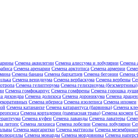
зарины
Семена аквилегии
Семена алиссума и лобулярии
Семена 
рабиса
Семена аренарии
Семена арктотиса
Семена армерии
Семе
амина
Семена банана
Семена бархатцев
Семена бегонии
Семена 
илька
Семена венидиума
Семена вербаскума
Семена вербены
Се
иотропа
Семена гелиптерума
Семена гелихризума (безсмертника)
ии
Семена гомфокарпус
Семена гомфрены
Семена горошка души
а дихондра
Семена долихоса
Семена дороникума
Семена драце
декоративных
Семена ибериса
Семена изолеписа
Семена ипомеи
ной
Семена катананхе
Семена катарантуса (барвинка)
Семена кл
реопсиса
Семена кортадерии (пампасная трава)
Семена космеи
С
ерантеума
Семена куфеи
Семена лаванды
Семена лаватеры
Семе
а литопс
Семена лихниса
Семена лобелии
Семена лобулярии
Се
альвы
Семена маргаритки
Семена маттиолы
Семена мезембриан
молюцеллы
Семена монарды
Семена мордовника
Семена наперст