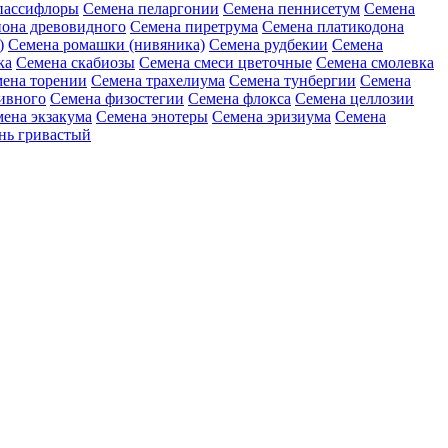
пассифлоры
Семена пеларгонии
Семена пеннисетум
Семена
она древовидного
Семена пиретрума
Семена платикодона
)
Семена ромашки (нивяника)
Семена рудбекии
Семена
ка
Семена скабиозы
Семена смеси цветочные
Семена смолевка
ена торении
Семена трахелиума
Семена тунбергии
Семена
ивного
Семена физостегии
Семена флокса
Семена целлозии
ена экзакума
Семена энотеры
Семена эризиума
Семена
нь гривастый