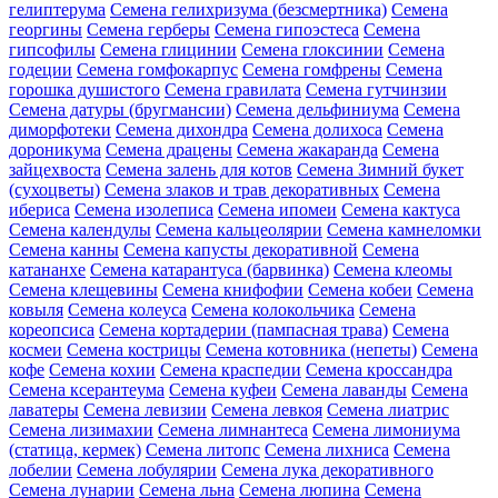
гелиптерума
Семена гелихризума (безсмертника)
Семена
георгины
Семена герберы
Семена гипоэстеса
Семена
гипсофилы
Семена глицинии
Семена глоксинии
Семена
годеции
Семена гомфокарпус
Семена гомфрены
Семена
горошка душистого
Семена гравилата
Семена гутчинзии
Семена датуры (бругмансии)
Семена дельфиниума
Семена
диморфотеки
Семена дихондра
Семена долихоса
Семена
дороникума
Семена драцены
Семена жакаранда
Семена
зайцехвоста
Семена залень для котов
Семена Зимний букет
(сухоцветы)
Семена злаков и трав декоративных
Семена
ибериса
Семена изолеписа
Семена ипомеи
Семена кактуса
Семена календулы
Семена кальцеолярии
Семена камнеломки
Семена канны
Семена капусты декоративной
Семена
катананхе
Семена катарантуса (барвинка)
Семена клеомы
Семена клещевины
Семена книфофии
Семена кобеи
Семена
ковыля
Семена колеуса
Семена колокольчика
Семена
кореопсиса
Семена кортадерии (пампасная трава)
Семена
космеи
Семена кострицы
Семена котовника (непеты)
Семена
кофе
Семена кохии
Семена краспедии
Семена кроссандра
Семена ксерантеума
Семена куфеи
Семена лаванды
Семена
лаватеры
Семена левизии
Семена левкоя
Семена лиатрис
Семена лизимахии
Семена лимнантеса
Семена лимониума
(статица, кермек)
Семена литопс
Семена лихниса
Семена
лобелии
Семена лобулярии
Семена лука декоративного
Семена лунарии
Семена льна
Семена люпина
Семена