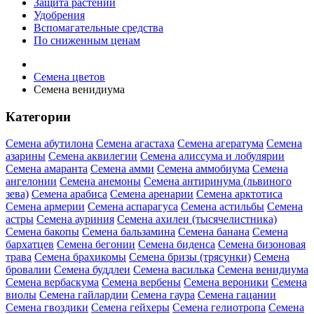
Защита растений
Удобрения
Вспомагательные средства
По сниженным ценам
Семена цветов
Семена венидиума
Категории
Семена абутилона
Семена агастаха
Семена агератума
Семена
азарины
Семена аквилегии
Семена алиссума и лобулярии
Семена амаранта
Семена амми
Семена аммобиума
Семена
ангелонии
Семена анемоны
Семена антиринума (львиного
зева)
Семена арабиса
Семена аренарии
Семена арктотиса
Семена армерии
Семена аспарагуса
Семена астильбы
Семена
астры
Семена ауриния
Семена ахилеи (тысячелистника)
Семена бакопы
Семена бальзамина
Семена банана
Семена
бархатцев
Семена бегонии
Семена биденса
Семена бизоновая
трава
Семена брахикомы
Семена бризы (трясунки)
Семена
бровалии
Семена буддлеи
Семена василька
Семена венидиума
Семена вербаскума
Семена вербены
Семена вероники
Семена
виолы
Семена гайлардии
Семена гаура
Семена гацании
Семена гвоздики
Семена гейхеры
Семена гелиотропа
Семена