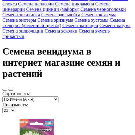
флокса
Семена целлозии
Семена цикламена
Семена
цинерарии
Семена циннии (майоры)
Семена черноголовки
Семена эвкалипта
Семена эдельвейса
Семена экзакума
Семена энотеры
Семена эризиума
Семена эустомы
Семена
эхеверия (каменный цветок)
Семена эхинацеи
Семена эхиума
Семена эшшольции
Семена ясколки
Семена ячмень
гривастый
Семена венидиума в
интернет магазине семян и
растений
Сортировать:
Показывать: