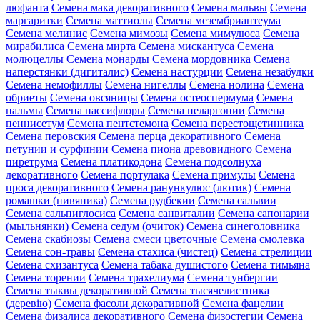
люфанта
Семена мака декоративного
Семена мальвы
Семена
маргаритки
Семена маттиолы
Семена мезембриантеума
Семена мелинис
Семена мимозы
Семена мимулюса
Семена
мирабилиса
Семена мирта
Семена мискантуса
Семена
молюцеллы
Семена монарды
Семена мордовника
Семена
наперстянки (дигиталис)
Семена настурции
Семена незабудки
Семена немофиллы
Семена нигеллы
Семена нолина
Семена
обриеты
Семена овсяницы
Семена остеоспермума
Семена
пальмы
Семена пассифлоры
Семена пеларгонии
Семена
пеннисетум
Семена пентстемона
Семена перестощетинника
Семена перовския
Семена перца декоративного
Семена
петунии и сурфинии
Семена пиона древовидного
Семена
пиретрума
Семена платикодона
Семена подсолнуха
декоративного
Семена портулака
Семена примулы
Семена
проса декоративного
Семена ранункулюс (лютик)
Семена
ромашки (нивяника)
Семена рудбекии
Семена сальвии
Семена сальпиглосиса
Семена санвиталии
Семена сапонарии
(мыльнянки)
Семена седум (очиток)
Семена синеголовника
Семена скабиозы
Семена смеси цветочные
Семена смолевка
Семена сон-травы
Семена стахиса (чистец)
Семена стрелиции
Семена схизантуса
Семена табака душистого
Семена тимьяна
Семена торении
Семена трахелиума
Семена тунбергии
Семена тыквы декоративной
Семена тысячелистника
(деревію)
Семена фасоли декоративной
Семена фацелии
Семена физалиса декоративного
Семена физостегии
Семена