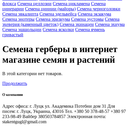
флокса
Семена целлозии
Семена цикламена
Семена
цинерарии
Семена циннии (майоры)
Семена черноголовки
Семена эвкалипта
Семена эдельвейса
Семена экзакума
Семена энотеры
Семена эризиума
Семена эустомы
Семена
эхеверия (каменный цветок)
Семена эхинацеи
Семена эхиума
Семена эшшольции
Семена ясколки
Семена ячмень
гривастый
Семена герберы в интернет
магазине семян и растений
В этой категории нет товаров.
Продолжить
О компании
Адрес офиса: г. Луцк ул. Академика Потебни дом 31 Для
писем: г. Луцк, Украина, 43016 Тел. +380 50 378-48-57 +380 97
233-98-49 Вайбер 380503784857 Электронная почта:
stakentgugl@gmail.com