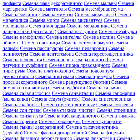
люфанта
Семена мака декоративного
Семена мальвы
Семена
маргаритки
Семена маттиолы
Семена мезембриантеума
Семена мелинис
Семена мимозы
Семена мимулюса
Семена
мирабилиса
Семена мирта
Семена мискантуса
Семена
молюцеллы
Семена монарды
Семена мордовника
Семена
наперстянки (дигиталис)
Семена настурции
Семена незабудки
Семена немофиллы
Семена нигеллы
Семена нолина
Семена
обриеты
Семена овсяницы
Семена остеоспермума
Семена
пальмы
Семена пассифлоры
Семена пеларгонии
Семена
пеннисетум
Семена пентстемона
Семена перестощетинника
Семена перовския
Семена перца декоративного
Семена
петунии и сурфинии
Семена пиона древовидного
Семена
пиретрума
Семена платикодона
Семена подсолнуха
декоративного
Семена портулака
Семена примулы
Семена
проса декоративного
Семена ранункулюс (лютик)
Семена
ромашки (нивяника)
Семена рудбекии
Семена сальвии
Семена сальпиглосиса
Семена санвиталии
Семена сапонарии
(мыльнянки)
Семена седум (очиток)
Семена синеголовника
Семена скабиозы
Семена смеси цветочные
Семена смолевка
Семена сон-травы
Семена стахиса (чистец)
Семена стрелиции
Семена схизантуса
Семена табака душистого
Семена тимьяна
Семена торении
Семена трахелиума
Семена тунбергии
Семена тыквы декоративной
Семена тысячелистника
(деревію)
Семена фасоли декоративной
Семена фацелии
Семена физалиса декоративного
Семена физостегии
Семена