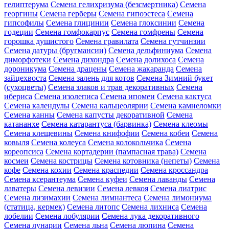
гелиптерума
Семена гелихризума (безсмертника)
Семена
георгины
Семена герберы
Семена гипоэстеса
Семена
гипсофилы
Семена глицинии
Семена глоксинии
Семена
годеции
Семена гомфокарпус
Семена гомфрены
Семена
горошка душистого
Семена гравилата
Семена гутчинзии
Семена датуры (бругмансии)
Семена дельфиниума
Семена
диморфотеки
Семена дихондра
Семена долихоса
Семена
дороникума
Семена драцены
Семена жакаранда
Семена
зайцехвоста
Семена залень для котов
Семена Зимний букет
(сухоцветы)
Семена злаков и трав декоративных
Семена
ибериса
Семена изолеписа
Семена ипомеи
Семена кактуса
Семена календулы
Семена кальцеолярии
Семена камнеломки
Семена канны
Семена капусты декоративной
Семена
катананхе
Семена катарантуса (барвинка)
Семена клеомы
Семена клещевины
Семена книфофии
Семена кобеи
Семена
ковыля
Семена колеуса
Семена колокольчика
Семена
кореопсиса
Семена кортадерии (пампасная трава)
Семена
космеи
Семена кострицы
Семена котовника (непеты)
Семена
кофе
Семена кохии
Семена краспедии
Семена кроссандра
Семена ксерантеума
Семена куфеи
Семена лаванды
Семена
лаватеры
Семена левизии
Семена левкоя
Семена лиатрис
Семена лизимахии
Семена лимнантеса
Семена лимониума
(статица, кермек)
Семена литопс
Семена лихниса
Семена
лобелии
Семена лобулярии
Семена лука декоративного
Семена лунарии
Семена льна
Семена люпина
Семена