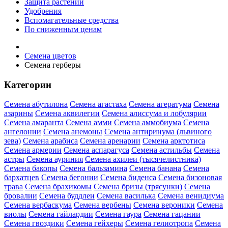
Защита растений
Удобрения
Вспомагательные средства
По сниженным ценам
Семена цветов
Семена герберы
Категории
Семена абутилона
Семена агастаха
Семена агератума
Семена
азарины
Семена аквилегии
Семена алиссума и лобулярии
Семена амаранта
Семена амми
Семена аммобиума
Семена
ангелонии
Семена анемоны
Семена антиринума (львиного
зева)
Семена арабиса
Семена аренарии
Семена арктотиса
Семена армерии
Семена аспарагуса
Семена астильбы
Семена
астры
Семена ауриния
Семена ахилеи (тысячелистника)
Семена бакопы
Семена бальзамина
Семена банана
Семена
бархатцев
Семена бегонии
Семена биденса
Семена бизоновая
трава
Семена брахикомы
Семена бризы (трясунки)
Семена
бровалии
Семена буддлеи
Семена василька
Семена венидиума
Семена вербаскума
Семена вербены
Семена вероники
Семена
виолы
Семена гайлардии
Семена гаура
Семена гацании
Семена гвоздики
Семена гейхеры
Семена гелиотропа
Семена