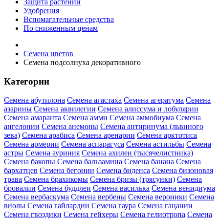
Защита растений
Удобрения
Вспомагательные средства
По сниженным ценам
Семена цветов
Семена подсолнуха декоративного
Категории
Семена абутилона
Семена агастаха
Семена агератума
Семена
азарины
Семена аквилегии
Семена алиссума и лобулярии
Семена амаранта
Семена амми
Семена аммобиума
Семена
ангелонии
Семена анемоны
Семена антиринума (львиного
зева)
Семена арабиса
Семена аренарии
Семена арктотиса
Семена армерии
Семена аспарагуса
Семена астильбы
Семена
астры
Семена ауриния
Семена ахилеи (тысячелистника)
Семена бакопы
Семена бальзамина
Семена банана
Семена
бархатцев
Семена бегонии
Семена биденса
Семена бизоновая
трава
Семена брахикомы
Семена бризы (трясунки)
Семена
бровалии
Семена буддлеи
Семена василька
Семена венидиума
Семена вербаскума
Семена вербены
Семена вероники
Семена
виолы
Семена гайлардии
Семена гаура
Семена гацании
Семена гвоздики
Семена гейхеры
Семена гелиотропа
Семена