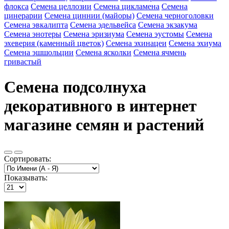
флокса
Семена целлозии
Семена цикламена
Семена
цинерарии
Семена циннии (майоры)
Семена черноголовки
Семена эвкалипта
Семена эдельвейса
Семена экзакума
Семена энотеры
Семена эризиума
Семена эустомы
Семена
эхеверия (каменный цветок)
Семена эхинацеи
Семена эхиума
Семена эшшольции
Семена ясколки
Семена ячмень
гривастый
Семена подсолнуха
декоративного в интернет
магазине семян и растений
Сортировать:
Показывать: