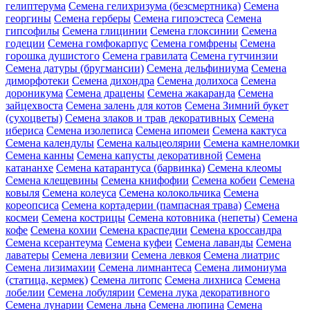
гелиптерума
Семена гелихризума (безсмертника)
Семена
георгины
Семена герберы
Семена гипоэстеса
Семена
гипсофилы
Семена глицинии
Семена глоксинии
Семена
годеции
Семена гомфокарпус
Семена гомфрены
Семена
горошка душистого
Семена гравилата
Семена гутчинзии
Семена датуры (бругмансии)
Семена дельфиниума
Семена
диморфотеки
Семена дихондра
Семена долихоса
Семена
дороникума
Семена драцены
Семена жакаранда
Семена
зайцехвоста
Семена залень для котов
Семена Зимний букет
(сухоцветы)
Семена злаков и трав декоративных
Семена
ибериса
Семена изолеписа
Семена ипомеи
Семена кактуса
Семена календулы
Семена кальцеолярии
Семена камнеломки
Семена канны
Семена капусты декоративной
Семена
катананхе
Семена катарантуса (барвинка)
Семена клеомы
Семена клещевины
Семена книфофии
Семена кобеи
Семена
ковыля
Семена колеуса
Семена колокольчика
Семена
кореопсиса
Семена кортадерии (пампасная трава)
Семена
космеи
Семена кострицы
Семена котовника (непеты)
Семена
кофе
Семена кохии
Семена краспедии
Семена кроссандра
Семена ксерантеума
Семена куфеи
Семена лаванды
Семена
лаватеры
Семена левизии
Семена левкоя
Семена лиатрис
Семена лизимахии
Семена лимнантеса
Семена лимониума
(статица, кермек)
Семена литопс
Семена лихниса
Семена
лобелии
Семена лобулярии
Семена лука декоративного
Семена лунарии
Семена льна
Семена люпина
Семена