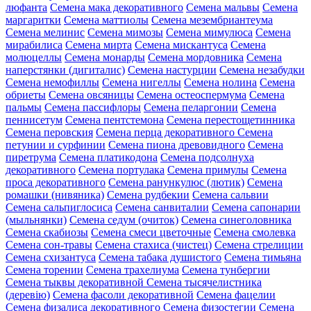
люфанта
Семена мака декоративного
Семена мальвы
Семена
маргаритки
Семена маттиолы
Семена мезембриантеума
Семена мелинис
Семена мимозы
Семена мимулюса
Семена
мирабилиса
Семена мирта
Семена мискантуса
Семена
молюцеллы
Семена монарды
Семена мордовника
Семена
наперстянки (дигиталис)
Семена настурции
Семена незабудки
Семена немофиллы
Семена нигеллы
Семена нолина
Семена
обриеты
Семена овсяницы
Семена остеоспермума
Семена
пальмы
Семена пассифлоры
Семена пеларгонии
Семена
пеннисетум
Семена пентстемона
Семена перестощетинника
Семена перовския
Семена перца декоративного
Семена
петунии и сурфинии
Семена пиона древовидного
Семена
пиретрума
Семена платикодона
Семена подсолнуха
декоративного
Семена портулака
Семена примулы
Семена
проса декоративного
Семена ранункулюс (лютик)
Семена
ромашки (нивяника)
Семена рудбекии
Семена сальвии
Семена сальпиглосиса
Семена санвиталии
Семена сапонарии
(мыльнянки)
Семена седум (очиток)
Семена синеголовника
Семена скабиозы
Семена смеси цветочные
Семена смолевка
Семена сон-травы
Семена стахиса (чистец)
Семена стрелиции
Семена схизантуса
Семена табака душистого
Семена тимьяна
Семена торении
Семена трахелиума
Семена тунбергии
Семена тыквы декоративной
Семена тысячелистника
(деревію)
Семена фасоли декоративной
Семена фацелии
Семена физалиса декоративного
Семена физостегии
Семена