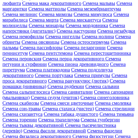
люфанта
Семена мака декоративного
Семена мальвы
Семена
маргаритки
Семена маттиолы
Семена мезембриантеума
Семена мелинис
Семена мимозы
Семена мимулюса
Семена
мирабилиса
Семена мирта
Семена мискантуса
Семена
молюцеллы
Семена монарды
Семена мордовника
Семена
наперстянки (дигиталис)
Семена настурции
Семена незабудки
Семена немофиллы
Семена нигеллы
Семена нолина
Семена
обриеты
Семена овсяницы
Семена остеоспермума
Семена
пальмы
Семена пассифлоры
Семена пеларгонии
Семена
пеннисетум
Семена пентстемона
Семена перестощетинника
Семена перовския
Семена перца декоративного
Семена
петунии и сурфинии
Семена пиона древовидного
Семена
пиретрума
Семена платикодона
Семена подсолнуха
декоративного
Семена портулака
Семена примулы
Семена
проса декоративного
Семена ранункулюс (лютик)
Семена
ромашки (нивяника)
Семена рудбекии
Семена сальвии
Семена сальпиглосиса
Семена санвиталии
Семена сапонарии
(мыльнянки)
Семена седум (очиток)
Семена синеголовника
Семена скабиозы
Семена смеси цветочные
Семена смолевка
Семена сон-травы
Семена стахиса (чистец)
Семена стрелиции
Семена схизантуса
Семена табака душистого
Семена тимьяна
Семена торении
Семена трахелиума
Семена тунбергии
Семена тыквы декоративной
Семена тысячелистника
(деревію)
Семена фасоли декоративной
Семена фацелии
Семена физалиса декоративного
Семена физостегии
Семена