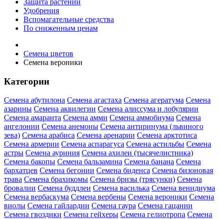
Защита растений
Удобрения
Вспомагательные средства
По сниженным ценам
Семена цветов
Семена вероники
Категории
Семена абутилона
Семена агастаха
Семена агератума
Семена
азарины
Семена аквилегии
Семена алиссума и лобулярии
Семена амаранта
Семена амми
Семена аммобиума
Семена
ангелонии
Семена анемоны
Семена антиринума (львиного
зева)
Семена арабиса
Семена аренарии
Семена арктотиса
Семена армерии
Семена аспарагуса
Семена астильбы
Семена
астры
Семена ауриния
Семена ахилеи (тысячелистника)
Семена бакопы
Семена бальзамина
Семена банана
Семена
бархатцев
Семена бегонии
Семена биденса
Семена бизоновая
трава
Семена брахикомы
Семена бризы (трясунки)
Семена
бровалии
Семена буддлеи
Семена василька
Семена венидиума
Семена вербаскума
Семена вербены
Семена вероники
Семена
виолы
Семена гайлардии
Семена гаура
Семена гацании
Семена гвоздики
Семена гейхеры
Семена гелиотропа
Семена