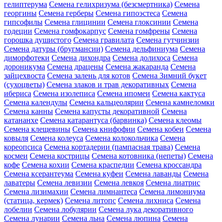
гелиптерума
Семена гелихризума (безсмертника)
Семена
георгины
Семена герберы
Семена гипоэстеса
Семена
гипсофилы
Семена глицинии
Семена глоксинии
Семена
годеции
Семена гомфокарпус
Семена гомфрены
Семена
горошка душистого
Семена гравилата
Семена гутчинзии
Семена датуры (бругмансии)
Семена дельфиниума
Семена
диморфотеки
Семена дихондра
Семена долихоса
Семена
дороникума
Семена драцены
Семена жакаранда
Семена
зайцехвоста
Семена залень для котов
Семена Зимний букет
(сухоцветы)
Семена злаков и трав декоративных
Семена
ибериса
Семена изолеписа
Семена ипомеи
Семена кактуса
Семена календулы
Семена кальцеолярии
Семена камнеломки
Семена канны
Семена капусты декоративной
Семена
катананхе
Семена катарантуса (барвинка)
Семена клеомы
Семена клещевины
Семена книфофии
Семена кобеи
Семена
ковыля
Семена колеуса
Семена колокольчика
Семена
кореопсиса
Семена кортадерии (пампасная трава)
Семена
космеи
Семена кострицы
Семена котовника (непеты)
Семена
кофе
Семена кохии
Семена краспедии
Семена кроссандра
Семена ксерантеума
Семена куфеи
Семена лаванды
Семена
лаватеры
Семена левизии
Семена левкоя
Семена лиатрис
Семена лизимахии
Семена лимнантеса
Семена лимониума
(статица, кермек)
Семена литопс
Семена лихниса
Семена
лобелии
Семена лобулярии
Семена лука декоративного
Семена лунарии
Семена льна
Семена люпина
Семена