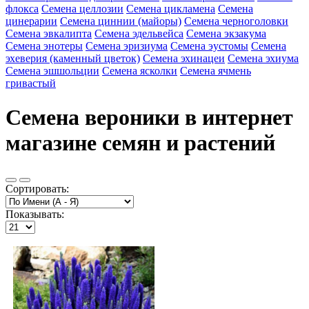
флокса
Семена целлозии
Семена цикламена
Семена
цинерарии
Семена циннии (майоры)
Семена черноголовки
Семена эвкалипта
Семена эдельвейса
Семена экзакума
Семена энотеры
Семена эризиума
Семена эустомы
Семена
эхеверия (каменный цветок)
Семена эхинацеи
Семена эхиума
Семена эшшольции
Семена ясколки
Семена ячмень
гривастый
Семена вероники в интернет
магазине семян и растений
Сортировать:
Показывать: