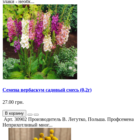
злаки - необх...
Семена вербаскум садовый смесь (0,2г)
27.00 грн.
В корзину
Арт. 30902 Производитель В. Легутко, Польша. Профсемена
Неприхотливый мног...