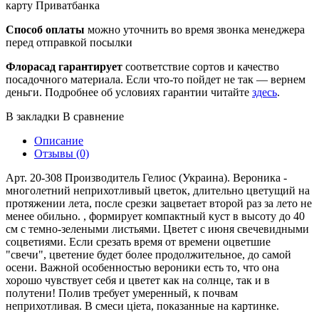
карту Приватбанка
Способ оплаты
можно уточнить во время звонка менеджера
перед отправкой посылки
Флорасад гарантирует
соответствие сортов и качество
посадочного материала. Если что-то пойдет не так — вернем
деньги. Подробнее об условиях гарантии читайте
здесь
.
В закладки
В сравнение
Описание
Отзывы (0)
Арт. 20-308 Производитель Гелиос (Украина). Вероника -
многолетний неприхотливый цветок, длительно цветущий на
протяжении лета, после срезки зацветает второй раз за лето не
менее обильно. , формирует компактный куст в высоту до 40
см с темно-зелеными листьями. Цветет с июня свечевидными
соцветиями. Если срезать время от времени оцветшие
"свечи", цветение будет более продолжительное, до самой
осени. Важной особенностью вероники есть то, что она
хорошо чувствует себя и цветет как на солнце, так и в
полутени! Полив требует умеренный, к почвам
неприхотливая. В смеси ціета, показанные на картинке.