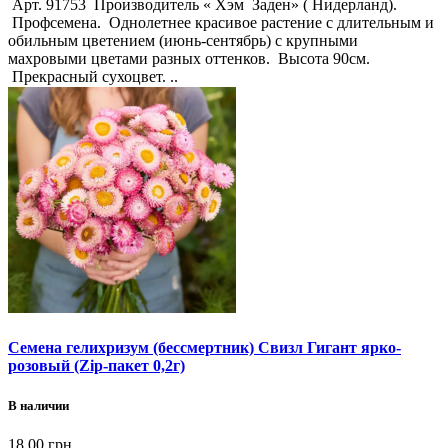
Арт. 91753 Производитель « Хэм Заден» ( Нидерланд).
Профсемена. Однолетнее красивое растение с длительным и
обильным цветением (июнь-сентябрь) с крупными
махровыми цветами разных оттенков. Высота 90см.
Прекрасный сухоцвет. ..
Семена гелихризум (бессмертник) Свизл Гигант ярко-
розовый (Zip-пакет 0,2г)
В наличии
18.00 грн.