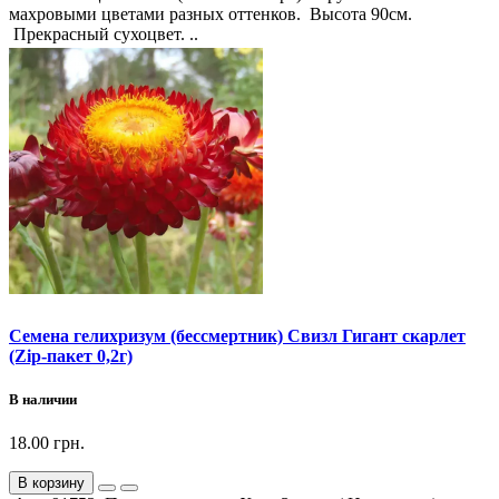
махровыми цветами разных оттенков. Высота 90см.
Прекрасный сухоцвет. ..
Семена гелихризум (бессмертник) Свизл Гигант скарлет
(Zip-пакет 0,2г)
В наличии
18.00 грн.
В корзину