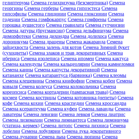
гелиптерума
Семена гелихризума (безсмертника)
Семена
георгины
Семена герберы
Семена гипоэстеса
Семена
гипсофилы
Семена глицинии
Семена глоксинии
Семена
годеции
Семена гомфокарпус
Семена гомфрены
Семена
горошка душистого
Семена гравилата
Семена гутчинзии
Семена датуры (бругмансии)
Семена дельфиниума
Семена
диморфотеки
Семена дихондра
Семена долихоса
Семена
дороникума
Семена драцены
Семена жакаранда
Семена
зайцехвоста
Семена залень для котов
Семена Зимний букет
(сухоцветы)
Семена злаков и трав декоративных
Семена
ибериса
Семена изолеписа
Семена ипомеи
Семена кактуса
Семена календулы
Семена кальцеолярии
Семена камнеломки
Семена канны
Семена капусты декоративной
Семена
катананхе
Семена катарантуса (барвинка)
Семена клеомы
Семена клещевины
Семена книфофии
Семена кобеи
Семена
ковыля
Семена колеуса
Семена колокольчика
Семена
кореопсиса
Семена кортадерии (пампасная трава)
Семена
космеи
Семена кострицы
Семена котовника (непеты)
Семена
кофе
Семена кохии
Семена краспедии
Семена кроссандра
Семена ксерантеума
Семена куфеи
Семена лаванды
Семена
лаватеры
Семена левизии
Семена левкоя
Семена лиатрис
Семена лизимахии
Семена лимнантеса
Семена лимониума
(статица, кермек)
Семена литопс
Семена лихниса
Семена
лобелии
Семена лобулярии
Семена лука декоративного
Семена лунарии
Семена льна
Семена люпина
Семена