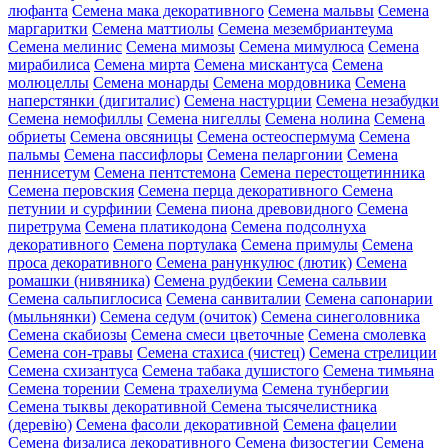
люфанта
Семена мака декоративного
Семена мальвы
Семена
маргаритки
Семена маттиолы
Семена мезембриантеума
Семена мелинис
Семена мимозы
Семена мимулюса
Семена
мирабилиса
Семена мирта
Семена мискантуса
Семена
молюцеллы
Семена монарды
Семена мордовника
Семена
наперстянки (дигиталис)
Семена настурции
Семена незабудки
Семена немофиллы
Семена нигеллы
Семена нолина
Семена
обриеты
Семена овсяницы
Семена остеоспермума
Семена
пальмы
Семена пассифлоры
Семена пеларгонии
Семена
пеннисетум
Семена пентстемона
Семена перестощетинника
Семена перовския
Семена перца декоративного
Семена
петунии и сурфинии
Семена пиона древовидного
Семена
пиретрума
Семена платикодона
Семена подсолнуха
декоративного
Семена портулака
Семена примулы
Семена
проса декоративного
Семена ранункулюс (лютик)
Семена
ромашки (нивяника)
Семена рудбекии
Семена сальвии
Семена сальпиглосиса
Семена санвиталии
Семена сапонарии
(мыльнянки)
Семена седум (очиток)
Семена синеголовника
Семена скабиозы
Семена смеси цветочные
Семена смолевка
Семена сон-травы
Семена стахиса (чистец)
Семена стрелиции
Семена схизантуса
Семена табака душистого
Семена тимьяна
Семена торении
Семена трахелиума
Семена тунбергии
Семена тыквы декоративной
Семена тысячелистника
(деревію)
Семена фасоли декоративной
Семена фацелии
Семена физалиса декоративного
Семена физостегии
Семена