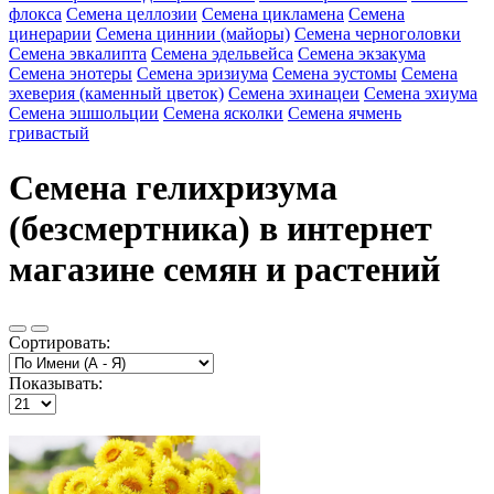
флокса
Семена целлозии
Семена цикламена
Семена
цинерарии
Семена циннии (майоры)
Семена черноголовки
Семена эвкалипта
Семена эдельвейса
Семена экзакума
Семена энотеры
Семена эризиума
Семена эустомы
Семена
эхеверия (каменный цветок)
Семена эхинацеи
Семена эхиума
Семена эшшольции
Семена ясколки
Семена ячмень
гривастый
Семена гелихризума
(безсмертника) в интернет
магазине семян и растений
Сортировать:
Показывать: