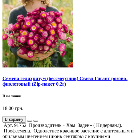
Семена гелихризум (бессмертник) Свизл Гигант розово-
фиолетовый (Zip-пакет 0,2г)
В наличии
18.00 грн.
В корзину
Арт. 91752 Производитель « Хэм Заден» ( Нидерланд).
Профсемена. Однолетнее красивое растение с длительным и
обильным цветением (июнь-сентябрь) с крупными