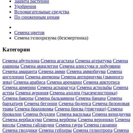
Защита растений
Удобрения
Вспомагательные средства
По сниженным ценам
Семена цветов
Семена гелихризума (безсмертника)
Категории
Семена абутилона
Семена агастаха
Семена агератума
Семена
азарины
Семена аквилегии
Семена алиссума и лобулярии
Семена амаранта
Семена амми
Семена аммобиума
Семена
ангелонии
Семена анемоны
Семена антиринума (львиного
зева)
Семена арабиса
Семена аренарии
Семена арктотиса
Семена армерии
Семена аспарагуса
Семена астильбы
Семена
астры
Семена ауриния
Семена ахилеи (тысячелистника)
Семена бакопы
Семена бальзамина
Семена банана
Семена
бархатцев
Семена бегонии
Семена биденса
Семена бизоновая
трава
Семена брахикомы
Семена бризы (трясунки)
Семена
бровалии
Семена буддлеи
Семена василька
Семена венидиума
Семена вербаскума
Семена вербены
Семена вероники
Семена
виолы
Семена гайлардии
Семена гаура
Семена гацании
Семена гвоздики
Семена гейхеры
Семена гелиотропа
Семена