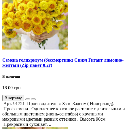
Семена гелихризум (бессмертник) Свизл Гигант лимонно-
желтый (Zip-пакет 0,2г)
В наличии
18.00 грн.
В корзину
Арт. 91751 Производитель « Хэм Заден» ( Нидерланд).
Профсемена. Однолетнее красивое растение с длительным и
обильным цветением (июнь-сентябрь) с крупными
махровыми цветами разных оттенков. Высота 90см.
Прекрасный сухоцвет. ..