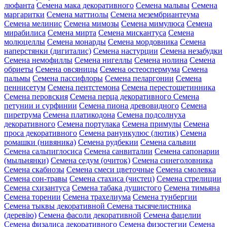
люфанта
Семена мака декоративного
Семена мальвы
Семена
маргаритки
Семена маттиолы
Семена мезембриантеума
Семена мелинис
Семена мимозы
Семена мимулюса
Семена
мирабилиса
Семена мирта
Семена мискантуса
Семена
молюцеллы
Семена монарды
Семена мордовника
Семена
наперстянки (дигиталис)
Семена настурции
Семена незабудки
Семена немофиллы
Семена нигеллы
Семена нолина
Семена
обриеты
Семена овсяницы
Семена остеоспермума
Семена
пальмы
Семена пассифлоры
Семена пеларгонии
Семена
пеннисетум
Семена пентстемона
Семена перестощетинника
Семена перовския
Семена перца декоративного
Семена
петунии и сурфинии
Семена пиона древовидного
Семена
пиретрума
Семена платикодона
Семена подсолнуха
декоративного
Семена портулака
Семена примулы
Семена
проса декоративного
Семена ранункулюс (лютик)
Семена
ромашки (нивяника)
Семена рудбекии
Семена сальвии
Семена сальпиглосиса
Семена санвиталии
Семена сапонарии
(мыльнянки)
Семена седум (очиток)
Семена синеголовника
Семена скабиозы
Семена смеси цветочные
Семена смолевка
Семена сон-травы
Семена стахиса (чистец)
Семена стрелиции
Семена схизантуса
Семена табака душистого
Семена тимьяна
Семена торении
Семена трахелиума
Семена тунбергии
Семена тыквы декоративной
Семена тысячелистника
(деревію)
Семена фасоли декоративной
Семена фацелии
Семена физалиса декоративного
Семена физостегии
Семена