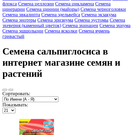
флокса
Семена целлозии
Семена цикламена
Семена
цинерарии
Семена циннии (майоры)
Семена черноголовки
Семена эвкалипта
Семена эдельвейса
Семена экзакума
Семена энотеры
Семена эризиума
Семена эустомы
Семена
эхеверия (каменный цветок)
Семена эхинацеи
Семена эхиума
Семена эшшольции
Семена ясколки
Семена ячмень
гривастый
Семена сальпиглосиса в
интернет магазине семян и
растений
Сортировать:
Показывать: