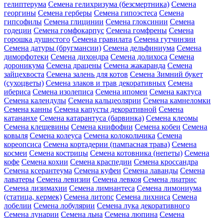
гелиптерума
Семена гелихризума (безсмертника)
Семена
георгины
Семена герберы
Семена гипоэстеса
Семена
гипсофилы
Семена глицинии
Семена глоксинии
Семена
годеции
Семена гомфокарпус
Семена гомфрены
Семена
горошка душистого
Семена гравилата
Семена гутчинзии
Семена датуры (бругмансии)
Семена дельфиниума
Семена
диморфотеки
Семена дихондра
Семена долихоса
Семена
дороникума
Семена драцены
Семена жакаранда
Семена
зайцехвоста
Семена залень для котов
Семена Зимний букет
(сухоцветы)
Семена злаков и трав декоративных
Семена
ибериса
Семена изолеписа
Семена ипомеи
Семена кактуса
Семена календулы
Семена кальцеолярии
Семена камнеломки
Семена канны
Семена капусты декоративной
Семена
катананхе
Семена катарантуса (барвинка)
Семена клеомы
Семена клещевины
Семена книфофии
Семена кобеи
Семена
ковыля
Семена колеуса
Семена колокольчика
Семена
кореопсиса
Семена кортадерии (пампасная трава)
Семена
космеи
Семена кострицы
Семена котовника (непеты)
Семена
кофе
Семена кохии
Семена краспедии
Семена кроссандра
Семена ксерантеума
Семена куфеи
Семена лаванды
Семена
лаватеры
Семена левизии
Семена левкоя
Семена лиатрис
Семена лизимахии
Семена лимнантеса
Семена лимониума
(статица, кермек)
Семена литопс
Семена лихниса
Семена
лобелии
Семена лобулярии
Семена лука декоративного
Семена лунарии
Семена льна
Семена люпина
Семена