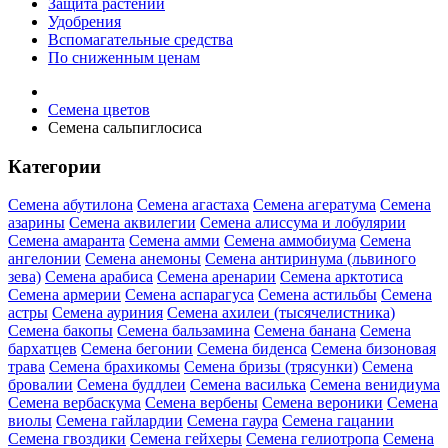
Защита растений
Удобрения
Вспомагательные средства
По сниженным ценам
Семена цветов
Семена сальпиглосиса
Категории
Семена абутилона
Семена агастаха
Семена агератума
Семена
азарины
Семена аквилегии
Семена алиссума и лобулярии
Семена амаранта
Семена амми
Семена аммобиума
Семена
ангелонии
Семена анемоны
Семена антиринума (львиного
зева)
Семена арабиса
Семена аренарии
Семена арктотиса
Семена армерии
Семена аспарагуса
Семена астильбы
Семена
астры
Семена ауриния
Семена ахилеи (тысячелистника)
Семена бакопы
Семена бальзамина
Семена банана
Семена
бархатцев
Семена бегонии
Семена биденса
Семена бизоновая
трава
Семена брахикомы
Семена бризы (трясунки)
Семена
бровалии
Семена буддлеи
Семена василька
Семена венидиума
Семена вербаскума
Семена вербены
Семена вероники
Семена
виолы
Семена гайлардии
Семена гаура
Семена гацании
Семена гвоздики
Семена гейхеры
Семена гелиотропа
Семена