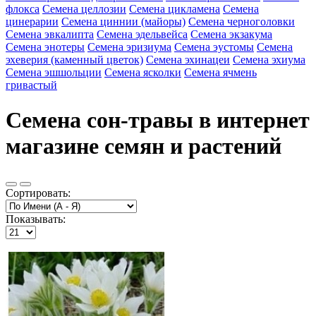
флокса
Семена целлозии
Семена цикламена
Семена
цинерарии
Семена циннии (майоры)
Семена черноголовки
Семена эвкалипта
Семена эдельвейса
Семена экзакума
Семена энотеры
Семена эризиума
Семена эустомы
Семена
эхеверия (каменный цветок)
Семена эхинацеи
Семена эхиума
Семена эшшольции
Семена ясколки
Семена ячмень
гривастый
Семена сон-травы в интернет
магазине семян и растений
Сортировать:
Показывать: