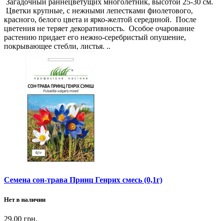
Загадочный раннецветущих многолетник, высотой 25-30 см.
Цветки крупные, с нежными лепестками фиолетового,
красного, белого цвета и ярко-желтой серединой. После
цветения не теряет декоративность. Особое очарование
растению придает его нежно-серебристый опушение,
покрывающее стебли, листья. ..
Семена сон-трава Принц Генрих смесь (0,1г)
Нет в наличии
29.00 грн.