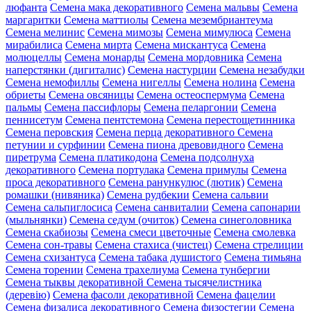
люфанта
Семена мака декоративного
Семена мальвы
Семена
маргаритки
Семена маттиолы
Семена мезембриантеума
Семена мелинис
Семена мимозы
Семена мимулюса
Семена
мирабилиса
Семена мирта
Семена мискантуса
Семена
молюцеллы
Семена монарды
Семена мордовника
Семена
наперстянки (дигиталис)
Семена настурции
Семена незабудки
Семена немофиллы
Семена нигеллы
Семена нолина
Семена
обриеты
Семена овсяницы
Семена остеоспермума
Семена
пальмы
Семена пассифлоры
Семена пеларгонии
Семена
пеннисетум
Семена пентстемона
Семена перестощетинника
Семена перовския
Семена перца декоративного
Семена
петунии и сурфинии
Семена пиона древовидного
Семена
пиретрума
Семена платикодона
Семена подсолнуха
декоративного
Семена портулака
Семена примулы
Семена
проса декоративного
Семена ранункулюс (лютик)
Семена
ромашки (нивяника)
Семена рудбекии
Семена сальвии
Семена сальпиглосиса
Семена санвиталии
Семена сапонарии
(мыльнянки)
Семена седум (очиток)
Семена синеголовника
Семена скабиозы
Семена смеси цветочные
Семена смолевка
Семена сон-травы
Семена стахиса (чистец)
Семена стрелиции
Семена схизантуса
Семена табака душистого
Семена тимьяна
Семена торении
Семена трахелиума
Семена тунбергии
Семена тыквы декоративной
Семена тысячелистника
(деревію)
Семена фасоли декоративной
Семена фацелии
Семена физалиса декоративного
Семена физостегии
Семена