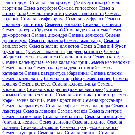
гелиптерума
Семена гелихризума (безсмертника)
Семена
георгины
Семена герберы
Семена гипоэстеса
Семена
гипсофилы
Семена глицинии
Семена глоксинии
Семена
годеции
Семена гомфокарпус
Семена гомфрены
Семена
горошка душистого
Семена гравилата
Семена гутчинзии
Семена датуры (бругмансии)
Семена дельфиниума
Семена
диморфотеки
Семена дихондра
Семена долихоса
Семена
дороникума
Семена драцены
Семена жакаранда
Семена
зайцехвоста
Семена залень для котов
Семена Зимний букет
(сухоцветы)
Семена злаков и трав декоративных
Семена
ибериса
Семена изолеписа
Семена ипомеи
Семена кактуса
Семена календулы
Семена кальцеолярии
Семена камнеломки
Семена канны
Семена капусты декоративной
Семена
катананхе
Семена катарантуса (барвинка)
Семена клеомы
Семена клещевины
Семена книфофии
Семена кобеи
Семена
ковыля
Семена колеуса
Семена колокольчика
Семена
кореопсиса
Семена кортадерии (пампасная трава)
Семена
космеи
Семена кострицы
Семена котовника (непеты)
Семена
кофе
Семена кохии
Семена краспедии
Семена кроссандра
Семена ксерантеума
Семена куфеи
Семена лаванды
Семена
лаватеры
Семена левизии
Семена левкоя
Семена лиатрис
Семена лизимахии
Семена лимнантеса
Семена лимониума
(статица, кермек)
Семена литопс
Семена лихниса
Семена
лобелии
Семена лобулярии
Семена лука декоративного
Семена лунарии
Семена льна
Семена люпина
Семена