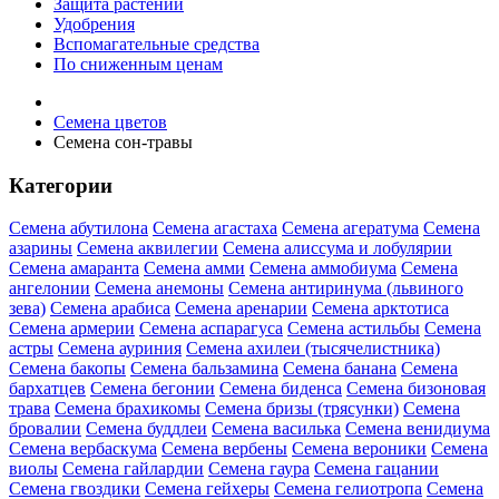
Защита растений
Удобрения
Вспомагательные средства
По сниженным ценам
Семена цветов
Семена сон-травы
Категории
Семена абутилона
Семена агастаха
Семена агератума
Семена
азарины
Семена аквилегии
Семена алиссума и лобулярии
Семена амаранта
Семена амми
Семена аммобиума
Семена
ангелонии
Семена анемоны
Семена антиринума (львиного
зева)
Семена арабиса
Семена аренарии
Семена арктотиса
Семена армерии
Семена аспарагуса
Семена астильбы
Семена
астры
Семена ауриния
Семена ахилеи (тысячелистника)
Семена бакопы
Семена бальзамина
Семена банана
Семена
бархатцев
Семена бегонии
Семена биденса
Семена бизоновая
трава
Семена брахикомы
Семена бризы (трясунки)
Семена
бровалии
Семена буддлеи
Семена василька
Семена венидиума
Семена вербаскума
Семена вербены
Семена вероники
Семена
виолы
Семена гайлардии
Семена гаура
Семена гацании
Семена гвоздики
Семена гейхеры
Семена гелиотропа
Семена