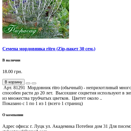
Семена мордовника ritro (Zip-пакет 30 сем.)
В наличии
18.00 грн.
В корзину
Арт. 81291 Мордовник ritro (обычный) - неприхотливый много
способен расти до 20 лет. Высохшие соцветия используют в з
из множества трубчатых цветков. Цветет около ..
Показано с 1 по 1 из 1 (всего 1 страниц)
О компании
Адрес офиса: г. Луцк ул. Академика Потебни дом 31 Для писем: