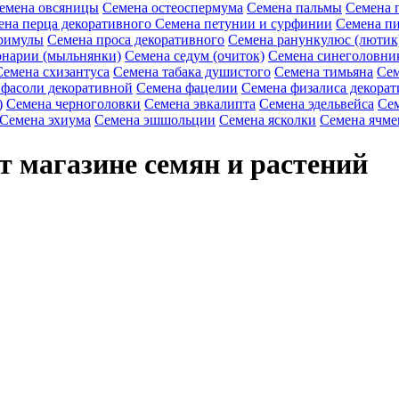
емена овсяницы
Семена остеоспермума
Семена пальмы
Семена 
ена перца декоративного
Семена петунии и сурфинии
Семена пи
римулы
Семена проса декоративного
Семена ранункулюс (лютик
онарии (мыльнянки)
Семена седум (очиток)
Семена синеголовни
Семена схизантуса
Семена табака душистого
Семена тимьяна
Сем
 фасоли декоративной
Семена фацелии
Семена физалиса декорат
)
Семена черноголовки
Семена эвкалипта
Семена эдельвейса
Сем
Семена эхиума
Семена эшшольции
Семена ясколки
Семена ячме
т магазине семян и растений