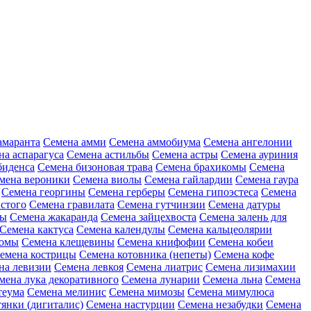
амаранта
Семена амми
Семена аммобиума
Семена ангелонии
на аспарагуса
Семена астильбы
Семена астры
Семена ауриния
биденса
Семена бизоновая трава
Семена брахикомы
Семена
мена вероники
Семена виолы
Семена гайлардии
Семена гаура
Семена георгины
Семена герберы
Семена гипоэстеса
Семена
стого
Семена гравилата
Семена гутчинзии
Семена датуры
ны
Семена жакаранда
Семена зайцехвоста
Семена залень для
Семена кактуса
Семена календулы
Семена кальцеолярии
еомы
Семена клещевины
Семена книфофии
Семена кобеи
емена кострицы
Семена котовника (непеты)
Семена кофе
на левизии
Семена левкоя
Семена лиатрис
Семена лизимахии
мена лука декоративного
Семена лунарии
Семена льна
Семена
теума
Семена мелинис
Семена мимозы
Семена мимулюса
янки (дигиталис)
Семена настурции
Семена незабудки
Семена