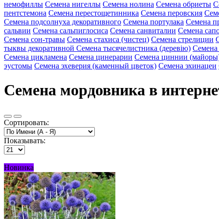
немофиллы
Семена нигеллы
Семена нолина
Семена обриеты
С
пентстемона
Семена перестощетинника
Семена перовския
Сем
Семена подсолнуха декоративного
Семена портулака
Семена п
сальвии
Семена сальпиглосиса
Семена санвиталии
Семена сап
Семена сон-травы
Семена стахиса (чистец)
Семена стрелиции
тыквы декоративной
Семена тысячелистника (деревію)
Семена
Семена цикламена
Семена цинерарии
Семена циннии (майоры
эустомы
Семена эхеверия (каменный цветок)
Семена эхинацеи
Семена мордовника в интерне
Сортировать:
Показывать:
Новинка