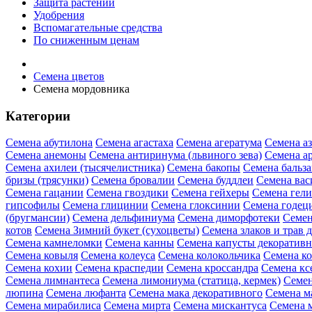
Защита растений
Удобрения
Вспомагательные средства
По сниженным ценам
Семена цветов
Семена мордовника
Категории
Семена абутилона
Семена агастаха
Семена агератума
Семена а
Семена анемоны
Семена антиринума (львиного зева)
Семена а
Семена ахилеи (тысячелистника)
Семена бакопы
Семена бальз
бризы (трясунки)
Семена бровалии
Семена буддлеи
Семена вас
Семена гацании
Семена гвоздики
Семена гейхеры
Семена гел
гипсофилы
Семена глицинии
Семена глоксинии
Семена годец
(бругмансии)
Семена дельфиниума
Семена диморфотеки
Семен
котов
Семена Зимний букет (сухоцветы)
Семена злаков и трав 
Семена камнеломки
Семена канны
Семена капусты декоратив
Семена ковыля
Семена колеуса
Семена колокольчика
Семена ко
Семена кохии
Семена краспедии
Семена кроссандра
Семена кс
Семена лимнантеса
Семена лимониума (статица, кермек)
Семен
люпина
Семена люфанта
Семена мака декоративного
Семена м
Семена мирабилиса
Семена мирта
Семена мискантуса
Семена 