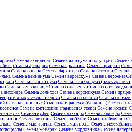
зарины
Семена аквилегии
Семена алиссума и лобулярии
Семена 
рабиса
Семена аренарии
Семена арктотиса
Семена армерии
Семе
амина
Семена банана
Семена бархатцев
Семена бегонии
Семена 
илька
Семена венидиума
Семена вербаскума
Семена вербены
Се
иотропа
Семена гелиптерума
Семена гелихризума (безсмертника)
ии
Семена гомфокарпус
Семена гомфрены
Семена горошка души
а дихондра
Семена долихоса
Семена дороникума
Семена драце
декоративных
Семена ибериса
Семена изолеписа
Семена ипомеи
ной
Семена катананхе
Семена катарантуса (барвинка)
Семена кл
реопсиса
Семена кортадерии (пампасная трава)
Семена космеи
С
ерантеума
Семена куфеи
Семена лаванды
Семена лаватеры
Семе
а литопс
Семена лихниса
Семена лобелии
Семена лобулярии
Се
альвы
Семена маргаритки
Семена маттиолы
Семена мезембриан
молюцеллы
Семена монарды
Семена мордовника
Семена наперст