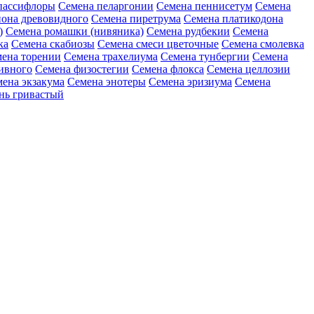
пассифлоры
Семена пеларгонии
Семена пеннисетум
Семена
она древовидного
Семена пиретрума
Семена платикодона
)
Семена ромашки (нивяника)
Семена рудбекии
Семена
ка
Семена скабиозы
Семена смеси цветочные
Семена смолевка
ена торении
Семена трахелиума
Семена тунбергии
Семена
ивного
Семена физостегии
Семена флокса
Семена целлозии
ена экзакума
Семена энотеры
Семена эризиума
Семена
нь гривастый