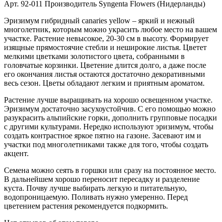
Арт. 92-011 Производитель Syngenta Flowers (Нидерланды)
Эризимум гибридный canaries yellow – яркий и нежный
многолетник, которым можно украсить любое место на вашем
участке. Растение невысокое, 20-30 см в высоту. Формирует
изящные прямостоячие стебли и неширокие листья. Цветет
мелкими цветками золотистого цвета, собранными в
головчатые корзинки. Цветение длится долго, а даже после
его окончания листья остаются достаточно декоративными
весь сезон. Цветы обладают легким и приятным ароматом.
Растение лучше выращивать на хорошо освещенном участке.
Эризимум достаточно засухоустойчив. С его помощью можно
разукрасить альпийские горки, дополнить групповые посадки
с другими культурами. Нередко используют эризимум, чтобы
создать контрастное яркое пятно на газоне. Засевают им и
участки под многолетниками также для того, чтобы создать
акцент.
Семена можно сеять в горшки или сразу на постоянное место.
В дальнейшем хорошо переносит пересадку и разделение
куста. Почву лучше выбирать легкую и питательную,
водопроницаемую. Поливать нужно умеренно. Перед
цветением растения рекомендуется подкормить.