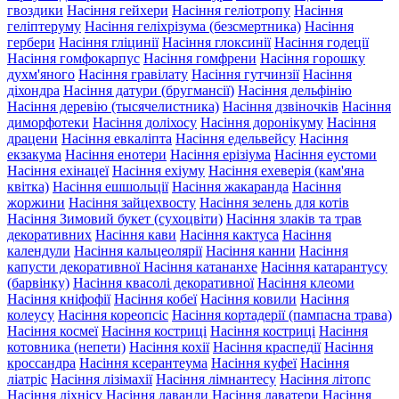
гвоздики
Насіння гейхери
Насіння геліотропу
Насіння
геліптеруму
Насіння геліхрізума (безсмертника)
Насіння
гербери
Насіння гліцинії
Насіння глоксинії
Насіння годеції
Насіння гомфокарпус
Насіння гомфрени
Насіння горошку
духм'яного
Насіння гравілату
Насіння гутчинзії
Насіння
діхондра
Насіння датури (бругмансії)
Насіння дельфінію
Насіння деревію (тысячелистника)
Насіння дзвіночків
Насіння
диморфотеки
Насіння доліхосу
Насіння доронікуму
Насіння
драцени
Насіння евкаліпта
Насіння едельвейсу
Насіння
екзакума
Насіння енотери
Насіння ерізіума
Насіння еустоми
Насіння ехінацеї
Насіння ехіуму
Насіння ехеверія (кам'яна
квітка)
Насіння ешшольції
Насіння жакаранда
Насіння
жоржини
Насіння зайцехвосту
Насіння зелень для котів
Насіння Зимовий букет (сухоцвіти)
Насіння злаків та трав
декоративних
Насіння кави
Насіння кактуса
Насіння
календули
Насіння кальцеолярії
Насіння канни
Насіння
капусти декоративної
Насіння катананхе
Насіння катарантусу
(барвінку)
Насіння квасолі декоративної
Насіння клеоми
Насіння кніфофії
Насіння кобеї
Насіння ковили
Насіння
колеусу
Насіння кореопсіс
Насіння кортадерії (пампасна трава)
Насіння космеї
Насіння костриці
Насіння костриці
Насіння
котовника (непети)
Насіння кохії
Насіння краспедії
Насіння
кроссандра
Насіння ксерантеума
Насіння куфеї
Насіння
ліатріс
Насіння лізімахії
Насіння лімнантесу
Насіння літопс
Насіння ліхнісу
Насіння лаванди
Насіння лаватери
Насіння