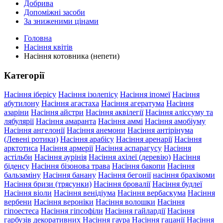
Добрива
Допоміжні засоби
За зниженими цінами
Головна
Насіння квітів
Насіння котовника (непети)
Категорії
Насіння іберісу
Насіння ізолепісу
Насіння іпомеї
Насіння
абутилону
Насіння агастаха
Насіння агератума
Насіння
азаріни
Насіння айстри
Насіння аквілегії
Насіння аліссуму та
лябулярії
Насіння амаранта
Насіння аммі
Насіння амобіуму
Насіння ангелонії
Насіння анемони
Насіння антірінума
(Левені ротики)
Насіння арабісу
Насіння аренарії
Насіння
арктотиса
Насіння армерії
Насіння аспарагусу
Насіння
астільби
Насіння аурінія
Насіння ахілеї (деревію)
Насіння
біденсу
Насіння бізонова трава
Насіння бакопи
Насіння
бальзаміну
Насіння банану
Насіння бегонії
насіння брахікоми
Насіння бризи (трясунки)
Насіння бровалії
Насіння будлеї
Насіння віоли
Насіння венідіума
Насіння вербаскума
Насіння
вербени
Насіння вероніки
Насіння волошки
Насіння
гіпоестеса
Насіння гіпсофіли
Насіння гайлардії
Насіння
гарбузів декоративних
Насіння гаура
Насіння гацанії
Насіння