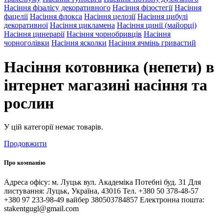
Насіння фізалісу декоративного
Насіння фізостегії
Насіння
фацелії
Насіння флокса
Насіння целозії
Насіння цибулі
декоративної
Насіння цикламена
Насіння цинії (майорці)
Насіння цинерарії
Насіння чорнобривців
Насіння
чорноголівки
Насіння ясколки
Насіння ячмінь гривастий
Насіння котовника (непети) в
інтернет магазині насіння та
рослин
У цій категорії немає товарів.
Продовжити
Про компанію
Адреса офісу: м. Луцьк вул. Академіка Потебні буд. 31 Для
листування: Луцьк, Україна, 43016 Тел. +380 50 378-48-57
+380 97 233-98-49 вайбер 380503784857 Електронна пошта:
stakentgugl@gmail.com