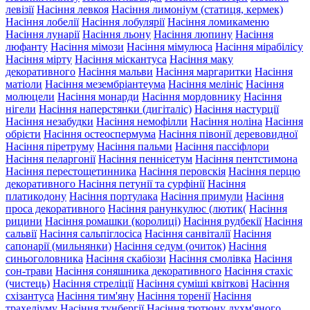
левізії
Насіння левкоя
Насіння лимоніум (статиця, кермек)
Насіння лобелії
Насіння лобулярії
Насіння ломикаменю
Насіння лунарії
Насіння льону
Насіння люпину
Насіння
люфанту
Насіння мімози
Насіння мімулюса
Насіння мірабілісу
Насіння мірту
Насіння міскантуса
Насіння маку
декоративного
Насіння мальви
Насіння маргаритки
Насіння
матіоли
Насіння мезембріантеума
Насіння мелініс
Насіння
молюцели
Насіння монарди
Насіння мордовнику
Насіння
нігели
Насіння наперстянки (дигіталіс)
Насіння настурції
Насіння незабудки
Насіння немофілли
Насіння ноліна
Насіння
обрієти
Насіння остеоспермума
Насіння півонії деревовидної
Насіння піретруму
Насіння пальми
Насіння пассіфлори
Насіння пеларгонії
Насіння пеннісетум
Насіння пентстимона
Насіння перестощетинника
Насіння перовскія
Насіння перцю
декоративного
Насіння петунії та сурфінії
Насіння
платикодону
Насіння портулака
Насіння примули
Насіння
проса декоративного
Насіння ранункулюс (лютик(
Насіння
рицини
Насіння ромашки (королиці)
Насіння рудбекії
Насіння
сальвії
Насіння сальпіглосіса
Насіння санвіталії
Насіння
сапонарії (мильнянки)
Насіння седум (очиток)
Насіння
синьоголовника
Насіння скабіози
Насіння смолівка
Насіння
сон-трави
Насіння соняшника декоративного
Насіння стахіс
(чистець)
Насіння стреліції
Насіння суміші квіткові
Насіння
схізантуса
Насіння тим'яну
Насіння торенії
Насіння
трахеліуму
Насіння тунбергії
Насіння тютюну духм'яного