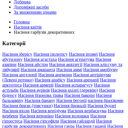
Добрива
Допоміжні засоби
За зниженими цінами
Головна
Насіння квітів
Насіння гарбузів декоративних
Категорії
Насіння іберісу
Насіння ізолепісу
Насіння іпомеї
Насіння
абутилону
Насіння агастаха
Насіння агератума
Насіння
азаріни
Насіння айстри
Насіння аквілегії
Насіння аліссуму та
лябулярії
Насіння амаранта
Насіння аммі
Насіння амобіуму
Насіння ангелонії
Насіння анемони
Насіння антірінума
(Левені ротики)
Насіння арабісу
Насіння аренарії
Насіння
арктотиса
Насіння армерії
Насіння аспарагусу
Насіння
астільби
Насіння аурінія
Насіння ахілеї (деревію)
Насіння
біденсу
Насіння бізонова трава
Насіння бакопи
Насіння
бальзаміну
Насіння банану
Насіння бегонії
насіння брахікоми
Насіння бризи (трясунки)
Насіння бровалії
Насіння будлеї
Насіння віоли
Насіння венідіума
Насіння вербаскума
Насіння
вербени
Насіння вероніки
Насіння волошки
Насіння
гіпоестеса
Насіння гіпсофіли
Насіння гайлардії
Насіння
гарбузів декоративних
Насіння гаура
Насіння гацанії
Насіння