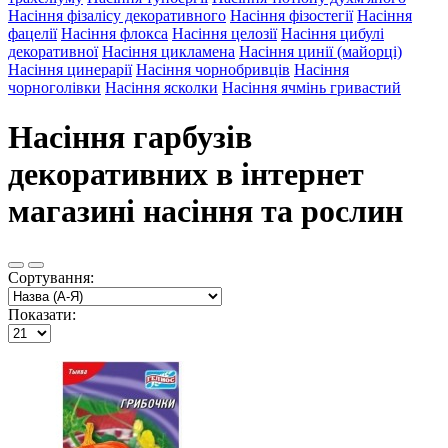
Насіння фізалісу декоративного
Насіння фізостегії
Насіння
фацелії
Насіння флокса
Насіння целозії
Насіння цибулі
декоративної
Насіння цикламена
Насіння цинії (майорці)
Насіння цинерарії
Насіння чорнобривців
Насіння
чорноголівки
Насіння ясколки
Насіння ячмінь гривастий
Насіння гарбузів
декоративних в інтернет
магазині насіння та рослин
Сортування:
Показати: