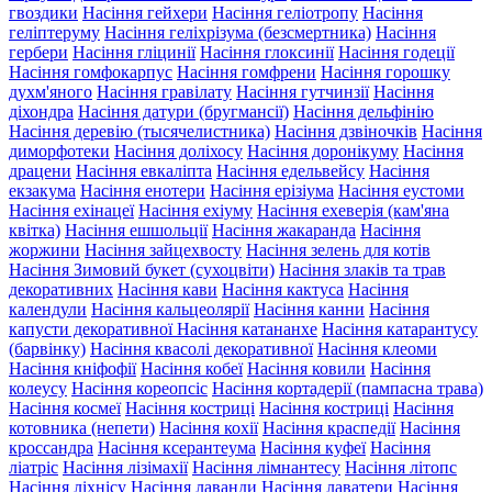
гвоздики
Насіння гейхери
Насіння геліотропу
Насіння
геліптеруму
Насіння геліхрізума (безсмертника)
Насіння
гербери
Насіння гліцинії
Насіння глоксинії
Насіння годеції
Насіння гомфокарпус
Насіння гомфрени
Насіння горошку
духм'яного
Насіння гравілату
Насіння гутчинзії
Насіння
діхондра
Насіння датури (бругмансії)
Насіння дельфінію
Насіння деревію (тысячелистника)
Насіння дзвіночків
Насіння
диморфотеки
Насіння доліхосу
Насіння доронікуму
Насіння
драцени
Насіння евкаліпта
Насіння едельвейсу
Насіння
екзакума
Насіння енотери
Насіння ерізіума
Насіння еустоми
Насіння ехінацеї
Насіння ехіуму
Насіння ехеверія (кам'яна
квітка)
Насіння ешшольції
Насіння жакаранда
Насіння
жоржини
Насіння зайцехвосту
Насіння зелень для котів
Насіння Зимовий букет (сухоцвіти)
Насіння злаків та трав
декоративних
Насіння кави
Насіння кактуса
Насіння
календули
Насіння кальцеолярії
Насіння канни
Насіння
капусти декоративної
Насіння катананхе
Насіння катарантусу
(барвінку)
Насіння квасолі декоративної
Насіння клеоми
Насіння кніфофії
Насіння кобеї
Насіння ковили
Насіння
колеусу
Насіння кореопсіс
Насіння кортадерії (пампасна трава)
Насіння космеї
Насіння костриці
Насіння костриці
Насіння
котовника (непети)
Насіння кохії
Насіння краспедії
Насіння
кроссандра
Насіння ксерантеума
Насіння куфеї
Насіння
ліатріс
Насіння лізімахії
Насіння лімнантесу
Насіння літопс
Насіння ліхнісу
Насіння лаванди
Насіння лаватери
Насіння