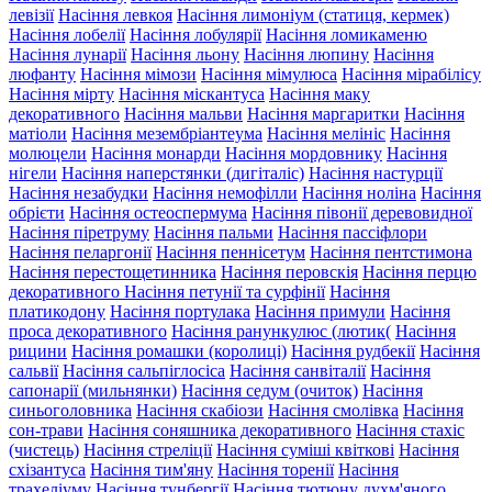
левізії
Насіння левкоя
Насіння лимоніум (статиця, кермек)
Насіння лобелії
Насіння лобулярії
Насіння ломикаменю
Насіння лунарії
Насіння льону
Насіння люпину
Насіння
люфанту
Насіння мімози
Насіння мімулюса
Насіння мірабілісу
Насіння мірту
Насіння міскантуса
Насіння маку
декоративного
Насіння мальви
Насіння маргаритки
Насіння
матіоли
Насіння мезембріантеума
Насіння мелініс
Насіння
молюцели
Насіння монарди
Насіння мордовнику
Насіння
нігели
Насіння наперстянки (дигіталіс)
Насіння настурції
Насіння незабудки
Насіння немофілли
Насіння ноліна
Насіння
обрієти
Насіння остеоспермума
Насіння півонії деревовидної
Насіння піретруму
Насіння пальми
Насіння пассіфлори
Насіння пеларгонії
Насіння пеннісетум
Насіння пентстимона
Насіння перестощетинника
Насіння перовскія
Насіння перцю
декоративного
Насіння петунії та сурфінії
Насіння
платикодону
Насіння портулака
Насіння примули
Насіння
проса декоративного
Насіння ранункулюс (лютик(
Насіння
рицини
Насіння ромашки (королиці)
Насіння рудбекії
Насіння
сальвії
Насіння сальпіглосіса
Насіння санвіталії
Насіння
сапонарії (мильнянки)
Насіння седум (очиток)
Насіння
синьоголовника
Насіння скабіози
Насіння смолівка
Насіння
сон-трави
Насіння соняшника декоративного
Насіння стахіс
(чистець)
Насіння стреліції
Насіння суміші квіткові
Насіння
схізантуса
Насіння тим'яну
Насіння торенії
Насіння
трахеліуму
Насіння тунбергії
Насіння тютюну духм'яного