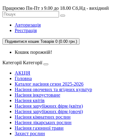
Працюємо Пн-Пт з 9.00 до 18.00 Сб,Нд - вихідний
Авторизація
Реєстрація
Подивитися кошик
Товарів 0 (0.00 грн.)
Кошик порожній!
Категорії
Категорії
АКЦІЯ
Головна
Каталог насіння сезон 2025-2026
Насіння овочевих та ягідних культур
Насіння інкрустоване
Насіння квітів
Насіння зарубіжних фірм (квіти)
Насіння зарубіжних фірм (овочі)
Насіння кімнатних рослин
Насіння лікарських рослин
Насіння газонної трави
Захист рослин