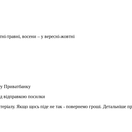
тні-травні, восени – у вересні-жовтні
рту Приватбанку
ед відправкою посилки
матеріалу. Якщо щось піде не так - повернемо гроші. Детальніше п