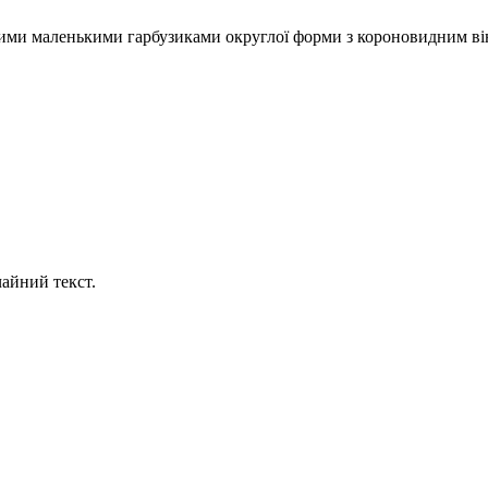
ими маленькими гарбузиками округлої форми з короновидним він
айний текст.