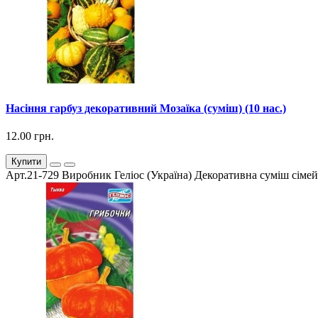
Насіння гарбуз декоративний Мозаїка (суміш) (10 нас.)
12.00 грн.
Купити
Арт.21-729 Виробник Геліос (Україна) Декоративна суміш сімейс