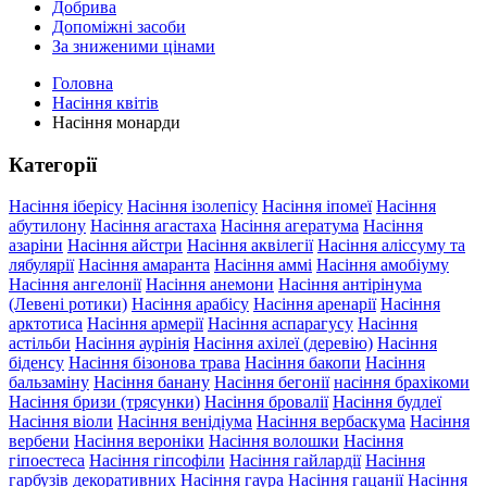
Добрива
Допоміжні засоби
За зниженими цінами
Головна
Насіння квітів
Насіння монарди
Категорії
Насіння іберісу
Насіння ізолепісу
Насіння іпомеї
Насіння
абутилону
Насіння агастаха
Насіння агератума
Насіння
азаріни
Насіння айстри
Насіння аквілегії
Насіння аліссуму та
лябулярії
Насіння амаранта
Насіння аммі
Насіння амобіуму
Насіння ангелонії
Насіння анемони
Насіння антірінума
(Левені ротики)
Насіння арабісу
Насіння аренарії
Насіння
арктотиса
Насіння армерії
Насіння аспарагусу
Насіння
астільби
Насіння аурінія
Насіння ахілеї (деревію)
Насіння
біденсу
Насіння бізонова трава
Насіння бакопи
Насіння
бальзаміну
Насіння банану
Насіння бегонії
насіння брахікоми
Насіння бризи (трясунки)
Насіння бровалії
Насіння будлеї
Насіння віоли
Насіння венідіума
Насіння вербаскума
Насіння
вербени
Насіння вероніки
Насіння волошки
Насіння
гіпоестеса
Насіння гіпсофіли
Насіння гайлардії
Насіння
гарбузів декоративних
Насіння гаура
Насіння гацанії
Насіння