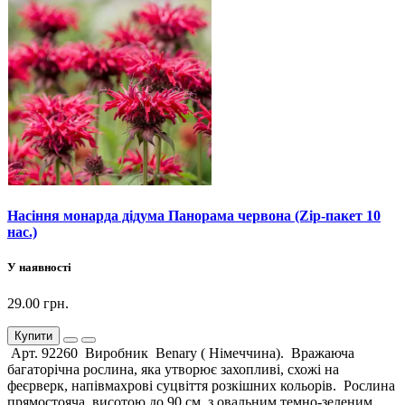
Насіння монарда дідума Панорама червона (Zip-пакет 10
нас.)
У наявності
29.00 грн.
Купити
Арт. 92260 Виробник Benary ( Німеччина). Вражаюча
багаторічна рослина, яка утворює захопливі, схожі на
феєрверк, напівмахрові суцвіття розкішних кольорів. Рослина
прямостояча, висотою до 90 см, з овальним темно-зеленим