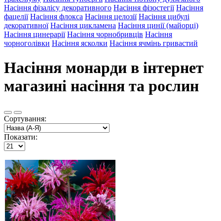
Насіння фізалісу декоративного
Насіння фізостегії
Насіння
фацелії
Насіння флокса
Насіння целозії
Насіння цибулі
декоративної
Насіння цикламена
Насіння цинії (майорці)
Насіння цинерарії
Насіння чорнобривців
Насіння
чорноголівки
Насіння ясколки
Насіння ячмінь гривастий
Насіння монарди в інтернет
магазині насіння та рослин
Сортування:
Показати: