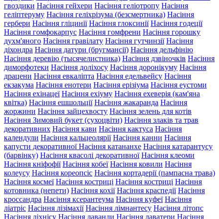
гвоздики
Насіння гейхери
Насіння геліотропу
Насіння
геліптеруму
Насіння геліхрізума (безсмертника)
Насіння
гербери
Насіння гліцинії
Насіння глоксинії
Насіння годеції
Насіння гомфокарпус
Насіння гомфрени
Насіння горошку
духм'яного
Насіння гравілату
Насіння гутчинзії
Насіння
діхондра
Насіння датури (бругмансії)
Насіння дельфінію
Насіння деревію (тысячелистника)
Насіння дзвіночків
Насіння
диморфотеки
Насіння доліхосу
Насіння доронікуму
Насіння
драцени
Насіння евкаліпта
Насіння едельвейсу
Насіння
екзакума
Насіння енотери
Насіння ерізіума
Насіння еустоми
Насіння ехінацеї
Насіння ехіуму
Насіння ехеверія (кам'яна
квітка)
Насіння ешшольції
Насіння жакаранда
Насіння
жоржини
Насіння зайцехвосту
Насіння зелень для котів
Насіння Зимовий букет (сухоцвіти)
Насіння злаків та трав
декоративних
Насіння кави
Насіння кактуса
Насіння
календули
Насіння кальцеолярії
Насіння канни
Насіння
капусти декоративної
Насіння катананхе
Насіння катарантусу
(барвінку)
Насіння квасолі декоративної
Насіння клеоми
Насіння кніфофії
Насіння кобеї
Насіння ковили
Насіння
колеусу
Насіння кореопсіс
Насіння кортадерії (пампасна трава)
Насіння космеї
Насіння костриці
Насіння костриці
Насіння
котовника (непети)
Насіння кохії
Насіння краспедії
Насіння
кроссандра
Насіння ксерантеума
Насіння куфеї
Насіння
ліатріс
Насіння лізімахії
Насіння лімнантесу
Насіння літопс
Насіння ліхнісу
Насіння лаванди
Насіння лаватери
Насіння