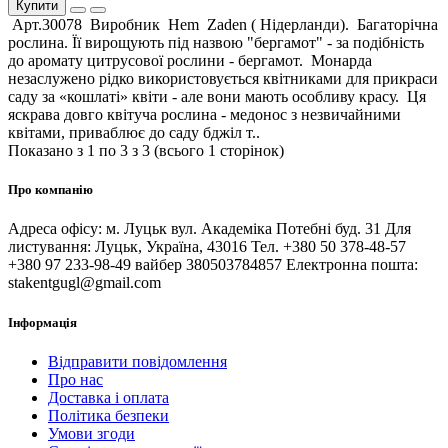
Купити
Арт.30078 Виробник Hem Zaden ( Нідерланди). Багаторічна
рослина. Її вирощують під назвою "бергамот" - за подібність
до аромату цитрусової рослини - бергамот. Монарда
незаслужено рідко використовується квітниками для прикраси
саду за «кошлаті» квіти - але вони мають особливу красу. Ця
яскрава довго квітуча рослина - медонос з незвичайними
квітами, приваблює до саду бджіл т..
Показано з 1 по 3 з 3 (всього 1 сторінок)
Про компанію
Адреса офісу: м. Луцьк вул. Академіка Потебні буд. 31 Для
листування: Луцьк, Україна, 43016 Тел. +380 50 378-48-57
+380 97 233-98-49 вайбер 380503784857 Електронна пошта:
stakentgugl@gmail.com
Інформація
Відправити повідомлення
Про нас
Доставка і оплата
Політика безпеки
Умови згоди