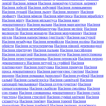
левізії
Насіння левкоя
Насіння лимоніум (статиця, кермек)
Насіння лобелії
Насіння лобулярії
Насіння ломикаменю
Насіння лунарії
Насіння льону
Насіння люпину
Насіння
люфанту
Насіння мімози
Насіння мімулюса
Насіння мірабілісу
Насіння мірту
Насіння міскантуса
Насіння маку
декоративного
Насіння мальви
Насіння маргаритки
Насіння
матіоли
Насіння мезембріантеума
Насіння мелініс
Насіння
молюцели
Насіння монарди
Насіння мордовнику
Насіння
нігели
Насіння наперстянки (дигіталіс)
Насіння настурції
Насіння незабудки
Насіння немофілли
Насіння ноліна
Насіння
обрієти
Насіння остеоспермума
Насіння півонії деревовидної
Насіння піретруму
Насіння пальми
Насіння пассіфлори
Насіння пеларгонії
Насіння пеннісетум
Насіння пентстимона
Насіння перестощетинника
Насіння перовскія
Насіння перцю
декоративного
Насіння петунії та сурфінії
Насіння
платикодону
Насіння портулака
Насіння примули
Насіння
проса декоративного
Насіння ранункулюс (лютик(
Насіння
рицини
Насіння ромашки (королиці)
Насіння рудбекії
Насіння
сальвії
Насіння сальпіглосіса
Насіння санвіталії
Насіння
сапонарії (мильнянки)
Насіння седум (очиток)
Насіння
синьоголовника
Насіння скабіози
Насіння смолівка
Насіння
сон-трави
Насіння соняшника декоративного
Насіння стахіс
(чистець)
Насіння стреліції
Насіння суміші квіткові
Насіння
схізантуса
Насіння тим'яну
Насіння торенії
Насіння
трахеліуму
Насіння тунбергії
Насіння тютюну духм'яного