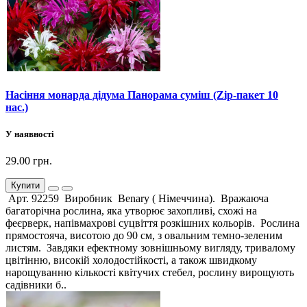
Насіння монарда дідума Панорама суміш (Zip-пакет 10
нас.)
У наявності
29.00 грн.
Купити
Арт. 92259 Виробник Benary ( Німеччина). Вражаюча
багаторічна рослина, яка утворює захопливі, схожі на
феєрверк, напівмахрові суцвіття розкішних кольорів. Рослина
прямостояча, висотою до 90 см, з овальним темно-зеленим
листям. Завдяки ефектному зовнішньому вигляду, тривалому
цвітінню, високій холодостійкості, а також швидкому
нарощуванню кількості квітучих стебел, рослину вирощують
садівники б..