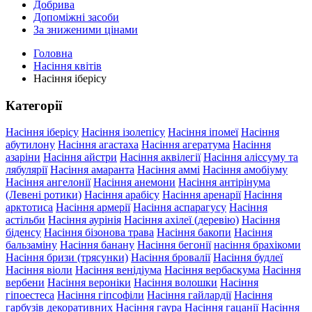
Добрива
Допоміжні засоби
За зниженими цінами
Головна
Насіння квітів
Насіння іберісу
Категорії
Насіння іберісу
Насіння ізолепісу
Насіння іпомеї
Насіння
абутилону
Насіння агастаха
Насіння агератума
Насіння
азаріни
Насіння айстри
Насіння аквілегії
Насіння аліссуму та
лябулярії
Насіння амаранта
Насіння аммі
Насіння амобіуму
Насіння ангелонії
Насіння анемони
Насіння антірінума
(Левені ротики)
Насіння арабісу
Насіння аренарії
Насіння
арктотиса
Насіння армерії
Насіння аспарагусу
Насіння
астільби
Насіння аурінія
Насіння ахілеї (деревію)
Насіння
біденсу
Насіння бізонова трава
Насіння бакопи
Насіння
бальзаміну
Насіння банану
Насіння бегонії
насіння брахікоми
Насіння бризи (трясунки)
Насіння бровалії
Насіння будлеї
Насіння віоли
Насіння венідіума
Насіння вербаскума
Насіння
вербени
Насіння вероніки
Насіння волошки
Насіння
гіпоестеса
Насіння гіпсофіли
Насіння гайлардії
Насіння
гарбузів декоративних
Насіння гаура
Насіння гацанії
Насіння