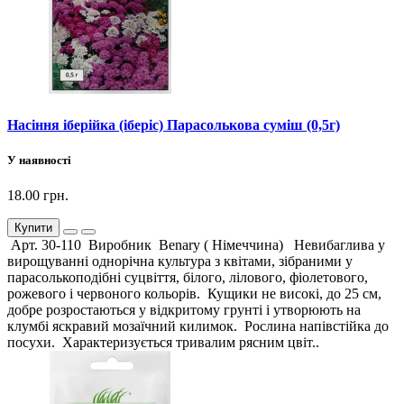
Насіння іберійка (іберіс) Парасолькова суміш (0,5г)
У наявності
18.00 грн.
Купити
Арт. 30-110 Виробник Benary ( Німеччина) Невибаглива у
вирощуванні однорічна культура з квітами, зібраними у
парасолькоподібні суцвіття, білого, лілового, фіолетового,
рожевого і червоного кольорів. Кущики не високі, до 25 см,
добре розростаються у відкритому грунті і утворюють на
клумбі яскравий мозаїчний килимок. Рослина напівстійка до
посухи. Характеризується тривалим рясним цвіт..