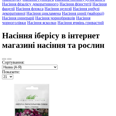
Насіння фізалісу декоративного
Насіння фізостегії
Насіння
фацелії
Насіння флокса
Насіння целозії
Насіння цибулі
декоративної
Насіння цикламена
Насіння цинії (майорці)
Насіння цинерарії
Насіння чорнобривців
Насіння
чорноголівки
Насіння ясколки
Насіння ячмінь гривастий
Насіння іберісу в інтернет
магазині насіння та рослин
Сортування:
Показати: