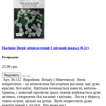
Насіння Іберіс вічнозелений Сніговий шквал (0,1г)
Распродано
25.00 грн.
Уведомить
Арт. 30-112 Виробник Benary ( Німеччина) Iberis
sempervirens – це вічнозелена багаторічна рослина. має дуже
красиві, білі квіти. Цвітіння починається навесні, квітень-
травень, і зазвичай протягом трьох тижнів відбувається дуже
активно, створюючи білі килими з квітами. Листя у іберису,
темно-зелене, щільне на дотик. Iberis sempervirens дуже
невибагливий у догляді. Він може рост..