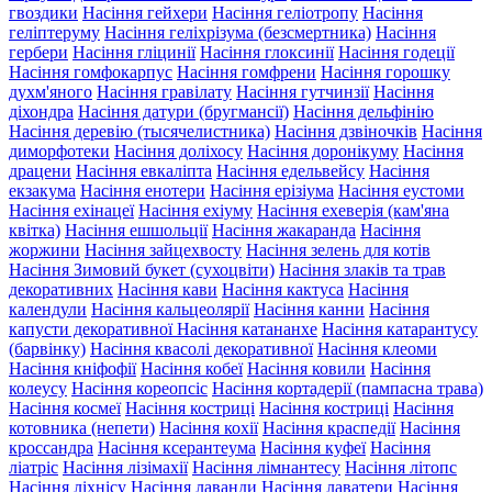
гвоздики
Насіння гейхери
Насіння геліотропу
Насіння
геліптеруму
Насіння геліхрізума (безсмертника)
Насіння
гербери
Насіння гліцинії
Насіння глоксинії
Насіння годеції
Насіння гомфокарпус
Насіння гомфрени
Насіння горошку
духм'яного
Насіння гравілату
Насіння гутчинзії
Насіння
діхондра
Насіння датури (бругмансії)
Насіння дельфінію
Насіння деревію (тысячелистника)
Насіння дзвіночків
Насіння
диморфотеки
Насіння доліхосу
Насіння доронікуму
Насіння
драцени
Насіння евкаліпта
Насіння едельвейсу
Насіння
екзакума
Насіння енотери
Насіння ерізіума
Насіння еустоми
Насіння ехінацеї
Насіння ехіуму
Насіння ехеверія (кам'яна
квітка)
Насіння ешшольції
Насіння жакаранда
Насіння
жоржини
Насіння зайцехвосту
Насіння зелень для котів
Насіння Зимовий букет (сухоцвіти)
Насіння злаків та трав
декоративних
Насіння кави
Насіння кактуса
Насіння
календули
Насіння кальцеолярії
Насіння канни
Насіння
капусти декоративної
Насіння катананхе
Насіння катарантусу
(барвінку)
Насіння квасолі декоративної
Насіння клеоми
Насіння кніфофії
Насіння кобеї
Насіння ковили
Насіння
колеусу
Насіння кореопсіс
Насіння кортадерії (пампасна трава)
Насіння космеї
Насіння костриці
Насіння костриці
Насіння
котовника (непети)
Насіння кохії
Насіння краспедії
Насіння
кроссандра
Насіння ксерантеума
Насіння куфеї
Насіння
ліатріс
Насіння лізімахії
Насіння лімнантесу
Насіння літопс
Насіння ліхнісу
Насіння лаванди
Насіння лаватери
Насіння