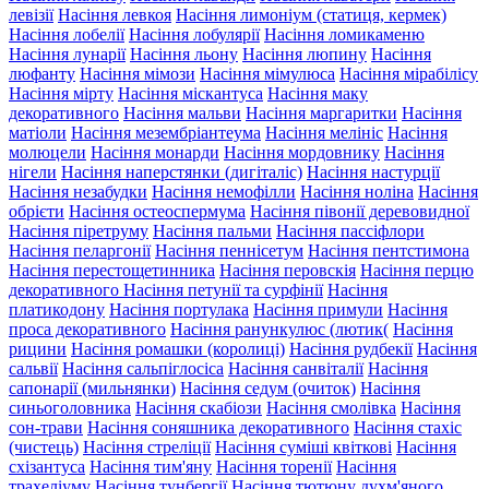
левізії
Насіння левкоя
Насіння лимоніум (статиця, кермек)
Насіння лобелії
Насіння лобулярії
Насіння ломикаменю
Насіння лунарії
Насіння льону
Насіння люпину
Насіння
люфанту
Насіння мімози
Насіння мімулюса
Насіння мірабілісу
Насіння мірту
Насіння міскантуса
Насіння маку
декоративного
Насіння мальви
Насіння маргаритки
Насіння
матіоли
Насіння мезембріантеума
Насіння мелініс
Насіння
молюцели
Насіння монарди
Насіння мордовнику
Насіння
нігели
Насіння наперстянки (дигіталіс)
Насіння настурції
Насіння незабудки
Насіння немофілли
Насіння ноліна
Насіння
обрієти
Насіння остеоспермума
Насіння півонії деревовидної
Насіння піретруму
Насіння пальми
Насіння пассіфлори
Насіння пеларгонії
Насіння пеннісетум
Насіння пентстимона
Насіння перестощетинника
Насіння перовскія
Насіння перцю
декоративного
Насіння петунії та сурфінії
Насіння
платикодону
Насіння портулака
Насіння примули
Насіння
проса декоративного
Насіння ранункулюс (лютик(
Насіння
рицини
Насіння ромашки (королиці)
Насіння рудбекії
Насіння
сальвії
Насіння сальпіглосіса
Насіння санвіталії
Насіння
сапонарії (мильнянки)
Насіння седум (очиток)
Насіння
синьоголовника
Насіння скабіози
Насіння смолівка
Насіння
сон-трави
Насіння соняшника декоративного
Насіння стахіс
(чистець)
Насіння стреліції
Насіння суміші квіткові
Насіння
схізантуса
Насіння тим'яну
Насіння торенії
Насіння
трахеліуму
Насіння тунбергії
Насіння тютюну духм'яного