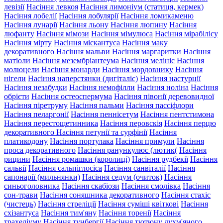
левізії
Насіння левкоя
Насіння лимоніум (статиця, кермек)
Насіння лобелії
Насіння лобулярії
Насіння ломикаменю
Насіння лунарії
Насіння льону
Насіння люпину
Насіння
люфанту
Насіння мімози
Насіння мімулюса
Насіння мірабілісу
Насіння мірту
Насіння міскантуса
Насіння маку
декоративного
Насіння мальви
Насіння маргаритки
Насіння
матіоли
Насіння мезембріантеума
Насіння мелініс
Насіння
молюцели
Насіння монарди
Насіння мордовнику
Насіння
нігели
Насіння наперстянки (дигіталіс)
Насіння настурції
Насіння незабудки
Насіння немофілли
Насіння ноліна
Насіння
обрієти
Насіння остеоспермума
Насіння півонії деревовидної
Насіння піретруму
Насіння пальми
Насіння пассіфлори
Насіння пеларгонії
Насіння пеннісетум
Насіння пентстимона
Насіння перестощетинника
Насіння перовскія
Насіння перцю
декоративного
Насіння петунії та сурфінії
Насіння
платикодону
Насіння портулака
Насіння примули
Насіння
проса декоративного
Насіння ранункулюс (лютик(
Насіння
рицини
Насіння ромашки (королиці)
Насіння рудбекії
Насіння
сальвії
Насіння сальпіглосіса
Насіння санвіталії
Насіння
сапонарії (мильнянки)
Насіння седум (очиток)
Насіння
синьоголовника
Насіння скабіози
Насіння смолівка
Насіння
сон-трави
Насіння соняшника декоративного
Насіння стахіс
(чистець)
Насіння стреліції
Насіння суміші квіткові
Насіння
схізантуса
Насіння тим'яну
Насіння торенії
Насіння
трахеліуму
Насіння тунбергії
Насіння тютюну духм'яного