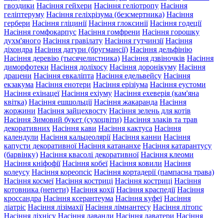
гвоздики
Насіння гейхери
Насіння геліотропу
Насіння
геліптеруму
Насіння геліхрізума (безсмертника)
Насіння
гербери
Насіння гліцинії
Насіння глоксинії
Насіння годеції
Насіння гомфокарпус
Насіння гомфрени
Насіння горошку
духм'яного
Насіння гравілату
Насіння гутчинзії
Насіння
діхондра
Насіння датури (бругмансії)
Насіння дельфінію
Насіння деревію (тысячелистника)
Насіння дзвіночків
Насіння
диморфотеки
Насіння доліхосу
Насіння доронікуму
Насіння
драцени
Насіння евкаліпта
Насіння едельвейсу
Насіння
екзакума
Насіння енотери
Насіння ерізіума
Насіння еустоми
Насіння ехінацеї
Насіння ехіуму
Насіння ехеверія (кам'яна
квітка)
Насіння ешшольції
Насіння жакаранда
Насіння
жоржини
Насіння зайцехвосту
Насіння зелень для котів
Насіння Зимовий букет (сухоцвіти)
Насіння злаків та трав
декоративних
Насіння кави
Насіння кактуса
Насіння
календули
Насіння кальцеолярії
Насіння канни
Насіння
капусти декоративної
Насіння катананхе
Насіння катарантусу
(барвінку)
Насіння квасолі декоративної
Насіння клеоми
Насіння кніфофії
Насіння кобеї
Насіння ковили
Насіння
колеусу
Насіння кореопсіс
Насіння кортадерії (пампасна трава)
Насіння космеї
Насіння костриці
Насіння костриці
Насіння
котовника (непети)
Насіння кохії
Насіння краспедії
Насіння
кроссандра
Насіння ксерантеума
Насіння куфеї
Насіння
ліатріс
Насіння лізімахії
Насіння лімнантесу
Насіння літопс
Насіння ліхнісу
Насіння лаванди
Насіння лаватери
Насіння