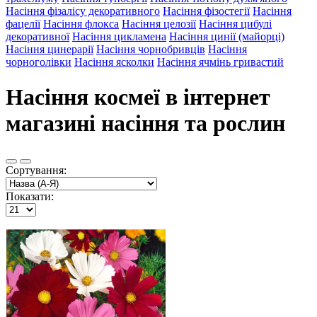
Насіння фізалісу декоративного
Насіння фізостегії
Насіння
фацелії
Насіння флокса
Насіння целозії
Насіння цибулі
декоративної
Насіння цикламена
Насіння цинії (майорці)
Насіння цинерарії
Насіння чорнобривців
Насіння
чорноголівки
Насіння ясколки
Насіння ячмінь гривастий
Насіння космеї в інтернет
магазині насіння та рослин
Сортування:
Показати: