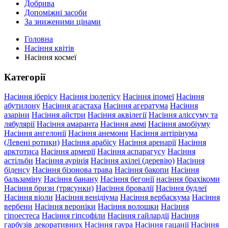
Добрива
Допоміжні засоби
За зниженими цінами
Головна
Насіння квітів
Насіння космеї
Категорії
Насіння іберісу
Насіння ізолепісу
Насіння іпомеї
Насіння
абутилону
Насіння агастаха
Насіння агератума
Насіння
азаріни
Насіння айстри
Насіння аквілегії
Насіння аліссуму та
лябулярії
Насіння амаранта
Насіння аммі
Насіння амобіуму
Насіння ангелонії
Насіння анемони
Насіння антірінума
(Левені ротики)
Насіння арабісу
Насіння аренарії
Насіння
арктотиса
Насіння армерії
Насіння аспарагусу
Насіння
астільби
Насіння аурінія
Насіння ахілеї (деревію)
Насіння
біденсу
Насіння бізонова трава
Насіння бакопи
Насіння
бальзаміну
Насіння банану
Насіння бегонії
насіння брахікоми
Насіння бризи (трясунки)
Насіння бровалії
Насіння будлеї
Насіння віоли
Насіння венідіума
Насіння вербаскума
Насіння
вербени
Насіння вероніки
Насіння волошки
Насіння
гіпоестеса
Насіння гіпсофіли
Насіння гайлардії
Насіння
гарбузів декоративних
Насіння гаура
Насіння гацанії
Насіння