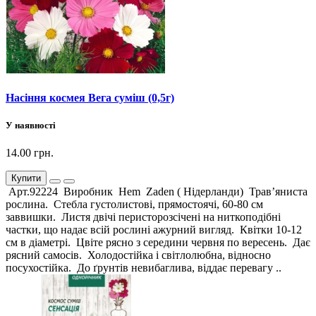
Насіння космея Вега суміш (0,5г)
У наявності
14.00 грн.
Купити
Арт.92224 Виробник Hem Zaden ( Нідерланди) Трав’яниста
рослина. Стебла густолистові, прямостоячі, 60-80 см
заввишки. Листя двічі перисторозсічені на ниткоподібні
частки, що надає всій рослині ажурний вигляд. Квітки 10-12
см в діаметрі. Цвіте рясно з середини червня по вересень. Дає
рясний самосів. Холодостійка і світлолюбна, відносно
посухостійка. До ґрунтів невибаглива, віддає перевагу ..