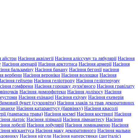
я айстри
Насіння аквілегії
Насіння аліссуму та лябулярії
Насіння
у
Насіння аренарії
Насіння арктотиса
Насіння армерії
Насіння
іння бальзаміну
Насіння банану
Насіння бегонії
насіння
ня вербени
Насіння вероніки
Насіння волошки
Насіння
асіння гейхери
Насіння геліотропу
Насіння геліптеруму
сіння гомфрени
Насіння горошку духм'яного
Насіння гравілату
звіночків
Насіння диморфотеки
Насіння доліхосу
Насіння
 еустоми
Насіння ехінацеї
Насіння ехіуму
Насіння ехеверія
Зимовий букет (сухоцвіти)
Насіння злаків та трав декоративних
тананхе
Насіння катарантусу (барвінку)
Насіння квасолі
рії (пампасна трава)
Насіння космеї
Насіння костриці
Насіння
іння ліатріс
Насіння лізімахії
Насіння лімнантесу
Насіння
іння лобелії
Насіння лобулярії
Насіння ломикаменю
Насіння
сіння міскантуса
Насіння маку декоративного
Насіння мальви
рдовнику
Насіння нігели
Насіння наперстянки (дигіталіс)