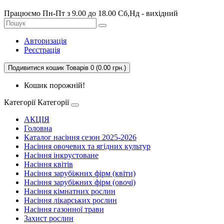
Працюємо Пн-Пт з 9.00 до 18.00 Сб,Нд - вихідний
Авторизація
Реєстрація
Подивитися кошик
Товарів 0 (0.00 грн.)
Кошик порожній!
Категорії
Категорії
АКЦІЯ
Головна
Каталог насіння сезон 2025-2026
Насіння овочевих та ягідних культур
Насіння інкрустоване
Насіння квітів
Насіння зарубіжних фірм (квіти)
Насіння зарубіжних фірм (овочі)
Насіння кімнатних рослин
Насіння лікарських рослин
Насіння газонної трави
Захист рослин