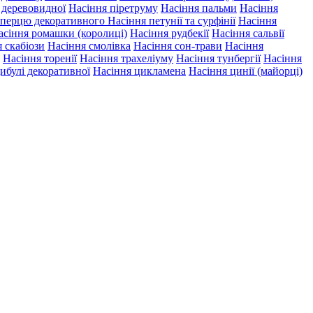
ї деревовидної
Насіння піретруму
Насіння пальми
Насіння
 перцю декоративного
Насіння петунії та сурфінії
Насіння
асіння ромашки (королиці)
Насіння рудбекії
Насіння сальвії
 скабіози
Насіння смолівка
Насіння сон-трави
Насіння
Насіння торенії
Насіння трахеліуму
Насіння тунбергії
Насіння
ибулі декоративної
Насіння цикламена
Насіння цинії (майорці)