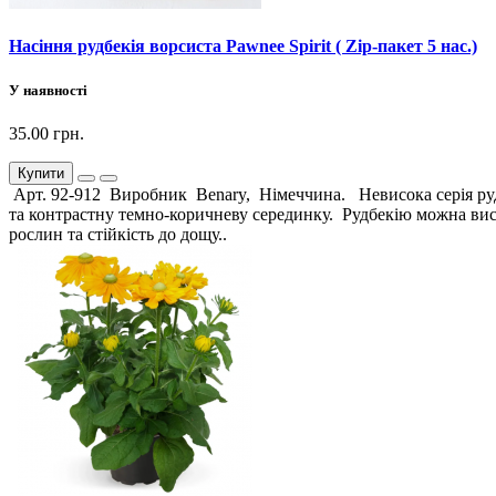
Насіння рудбекія ворсиста Pawnee Spirit ( Zip-пакет 5 нас.)
У наявності
35.00 грн.
Купити
Арт. 92-912 Виробник Benary, Німеччина. Невисока серія рудбе
та контрастну темно-коричневу серединку. Рудбекію можна виса
рослин та стійкість до дощу..