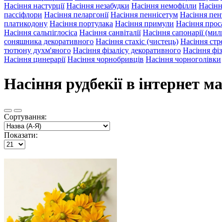
Насіння настурції
Насіння незабудки
Насіння немофілли
Насінн
пассіфлори
Насіння пеларгонії
Насіння пеннісетум
Насіння пе
платикодону
Насіння портулака
Насіння примули
Насіння прос
Насіння сальпіглосіса
Насіння санвіталії
Насіння сапонарії (ми
соняшника декоративного
Насіння стахіс (чистець)
Насіння стре
тютюну духм'яного
Насіння фізалісу декоративного
Насіння фіз
Насіння цинерарії
Насіння чорнобривців
Насіння чорноголівки
Насіння рудбекії в інтернет м
Сортування:
Показати: