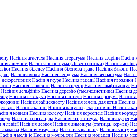
лону
Насіння агастаха
Насіння агератума
Насіння азаріни
Насінн
іння анемони
Насіння антірінума (Левені ротики)
Насіння арабіс
евію)
Насіння біденсу
Насіння бізонова трава
Насіння бакопи
Нас
удлеї
Насіння віоли
Насіння венідіума
Насіння вербаскума
Насін
ів декоративних
Насіння гаура
Насіння гацанії
Насіння гвоздики
Н
іцинії
Насіння глоксинії
Насіння годеції
Насіння гомфокарпус
На
Насіння дельфінію
Насіння деревію (тысячелистника)
Насіння д
ейсу
Насіння екзакума
Насіння енотери
Насіння ерізіума
Насіння
 жоржини
Насіння зайцехвосту
Насіння зелень для котів
Насіння 
еолярії
Насіння канни
Насіння капусти декоративної
Насіння ка
сіння ковили
Насіння колеусу
Насіння кореопсіс
Насіння кортаде
педії
Насіння кроссандра
Насіння ксерантеума
Насіння куфеї
Нас
ня левізії
Насіння левкоя
Насіння лимоніум (статиця, кермек)
Нас
ня мімози
Насіння мімулюса
Насіння мірабілісу
Насіння мірту
На
Насіння мелініс
Насіння молюцели
Насіння монарди
Насіння мо