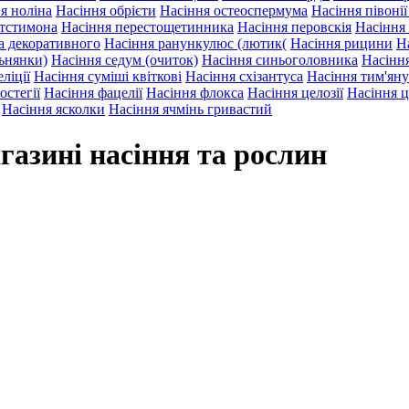
я ноліна
Насіння обрієти
Насіння остеоспермума
Насіння півоні
нтстимона
Насіння перестощетинника
Насіння перовскія
Насіння
а декоративного
Насіння ранункулюс (лютик(
Насіння рицини
Н
льнянки)
Насіння седум (очиток)
Насіння синьоголовника
Насіння
ліції
Насіння суміші квіткові
Насіння схізантуса
Насіння тим'яну
остегії
Насіння фацелії
Насіння флокса
Насіння целозії
Насіння ц
Насіння ясколки
Насіння ячмінь гривастий
агазині насіння та рослин