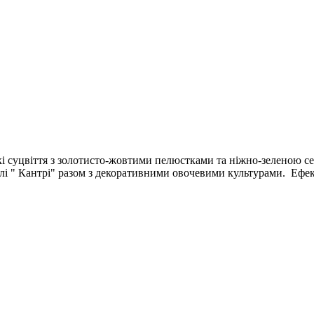
 суцвіття з золотисто-жовтими пелюстками та ніжно-зеленою се
і " Кантрі" разом з декоративними овочевими культурами. Ефект