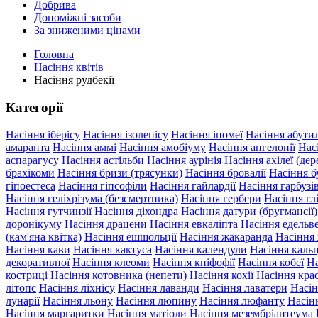
Добрива
Допоміжні засоби
За зниженими цінами
Головна
Насіння квітів
Насіння рудбекії
Категорії
Насіння іберісу
Насіння ізолепісу
Насіння іпомеї
Насіння абути
амаранта
Насіння аммі
Насіння амобіуму
Насіння ангелонії
Нас
аспарагусу
Насіння астільби
Насіння аурінія
Насіння ахілеї (дер
брахікоми
Насіння бризи (трясунки)
Насіння бровалії
Насіння б
гіпоестеса
Насіння гіпсофіли
Насіння гайлардії
Насіння гарбуз
Насіння геліхрізума (безсмертника)
Насіння гербери
Насіння гл
Насіння гутчинзії
Насіння діхондра
Насіння датури (бругмансії)
доронікуму
Насіння драцени
Насіння евкаліпта
Насіння едельв
(кам'яна квітка)
Насіння ешшольції
Насіння жакаранда
Насіння
Насіння кави
Насіння кактуса
Насіння календули
Насіння кальц
декоративної
Насіння клеоми
Насіння кніфофії
Насіння кобеї
На
костриці
Насіння котовника (непети)
Насіння кохії
Насіння крас
літопс
Насіння ліхнісу
Насіння лаванди
Насіння лаватери
Насін
лунарії
Насіння льону
Насіння люпину
Насіння люфанту
Насін
Насіння маргаритки
Насіння матіоли
Насіння мезембріантеума