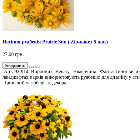
Насіння рудбекія Prairie Sun ( Zip-пакет 5 нас.)
27.00 грн.
Уведомить
Арт. 92-914 Виробник Benary, Німеччина. Фантастичні великі
ландшафтах парків використовують рудбекію для дизайну у стил
Тривалий час зберігає декора..