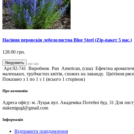
Насіння перовскія лебедолистна Blue Steel (Zip-пакет 5 нас.)
128.00 грн.
Уведомить
Арт.92-741 Виробник Pan American, (сша) Ефектна ароматична к
маленьких, трубчастих квітів, схожих на лаванду. Цвітіння рясне
Показано з 1 по 1 з 1 (всього 1 сторінок)
Про компанію
Адреса офісу: м. Луцьк вул. Академіка Потебні буд. 31 Для лис
stakentgugl@gmail.com
Інформація
Відправити повідомлення