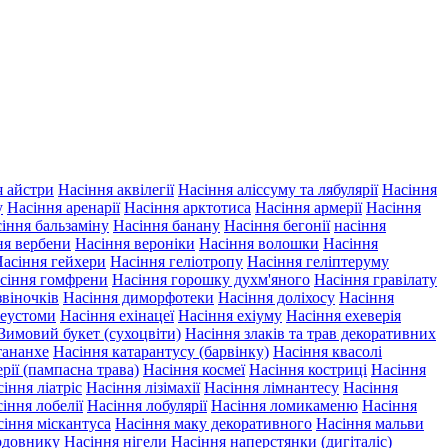
я айстри
Насіння аквілегії
Насіння аліссуму та лябулярії
Насіння
у
Насіння аренарії
Насіння арктотиса
Насіння армерії
Насіння
іння бальзаміну
Насіння банану
Насіння бегонії
насіння
ня вербени
Насіння вероніки
Насіння волошки
Насіння
асіння гейхери
Насіння геліотропу
Насіння геліптеруму
сіння гомфрени
Насіння горошку духм'яного
Насіння гравілату
звіночків
Насіння диморфотеки
Насіння доліхосу
Насіння
 еустоми
Насіння ехінацеї
Насіння ехіуму
Насіння ехеверія
Зимовий букет (сухоцвіти)
Насіння злаків та трав декоративних
тананхе
Насіння катарантусу (барвінку)
Насіння квасолі
рії (пампасна трава)
Насіння космеї
Насіння костриці
Насіння
іння ліатріс
Насіння лізімахії
Насіння лімнантесу
Насіння
іння лобелії
Насіння лобулярії
Насіння ломикаменю
Насіння
сіння міскантуса
Насіння маку декоративного
Насіння мальви
рдовнику
Насіння нігели
Насіння наперстянки (дигіталіс)