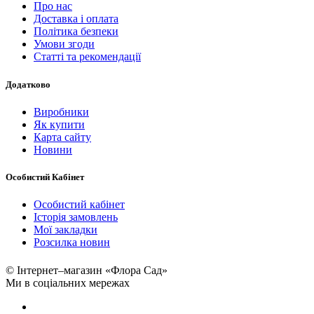
Про нас
Доставка і оплата
Політика безпеки
Умови згоди
Статті та рекомендації
Додатково
Виробники
Як купити
Карта сайту
Новини
Особистий Кабінет
Особистий кабінет
Історія замовлень
Мої закладки
Розсилка новин
© Інтернет–магазин «Флора Сад»
Ми в соціальних мережах