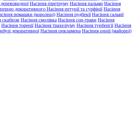
ї деревовидної
Насіння піретруму
Насіння пальми
Насіння
 перцю декоративного
Насіння петунії та сурфінії
Насіння
асіння ромашки (королиці)
Насіння рудбекії
Насіння сальвії
 скабіози
Насіння смолівка
Насіння сон-трави
Насіння
Насіння торенії
Насіння трахеліуму
Насіння тунбергії
Насіння
ибулі декоративної
Насіння цикламена
Насіння цинії (майорці)