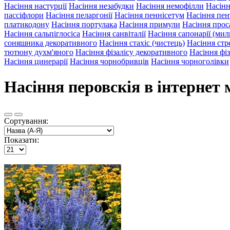
Насіння настурції
Насіння незабудки
Насіння немофілли
Насінн
пассіфлори
Насіння пеларгонії
Насіння пеннісетум
Насіння пе
платикодону
Насіння портулака
Насіння примули
Насіння прос
Насіння сальпіглосіса
Насіння санвіталії
Насіння сапонарії (ми
соняшника декоративного
Насіння стахіс (чистець)
Насіння стре
тютюну духм'яного
Насіння фізалісу декоративного
Насіння фіз
Насіння цинерарії
Насіння чорнобривців
Насіння чорноголівки
Насіння перовскія в інтернет 
Сортування:
Показати: