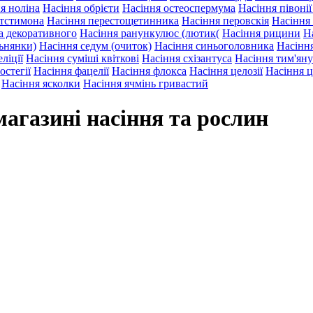
я ноліна
Насіння обрієти
Насіння остеоспермума
Насіння півоні
нтстимона
Насіння перестощетинника
Насіння перовскія
Насіння
а декоративного
Насіння ранункулюс (лютик(
Насіння рицини
Н
льнянки)
Насіння седум (очиток)
Насіння синьоголовника
Насіння
ліції
Насіння суміші квіткові
Насіння схізантуса
Насіння тим'яну
остегії
Насіння фацелії
Насіння флокса
Насіння целозії
Насіння ц
Насіння ясколки
Насіння ячмінь гривастий
магазині насіння та рослин