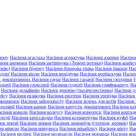
лону
Насіння агастаха
Насіння агератума
Насіння азаріни
Насінн
іння анемони
Насіння антірінума (Левені ротики)
Насіння арабіс
евію)
Насіння біденсу
Насіння бізонова трава
Насіння бакопи
Нас
удлеї
Насіння віоли
Насіння венідіума
Насіння вербаскума
Насін
ів декоративних
Насіння гаура
Насіння гацанії
Насіння гвоздики
Н
іцинії
Насіння глоксинії
Насіння годеції
Насіння гомфокарпус
На
Насіння дельфінію
Насіння деревію (тысячелистника)
Насіння д
ейсу
Насіння екзакума
Насіння енотери
Насіння ерізіума
Насіння
 жоржини
Насіння зайцехвосту
Насіння зелень для котів
Насіння 
еолярії
Насіння канни
Насіння капусти декоративної
Насіння ка
сіння ковили
Насіння колеусу
Насіння кореопсіс
Насіння кортаде
педії
Насіння кроссандра
Насіння ксерантеума
Насіння куфеї
Нас
ня левізії
Насіння левкоя
Насіння лимоніум (статиця, кермек)
Нас
ня мімози
Насіння мімулюса
Насіння мірабілісу
Насіння мірту
На
Насіння мелініс
Насіння молюцели
Насіння монарди
Насіння мо