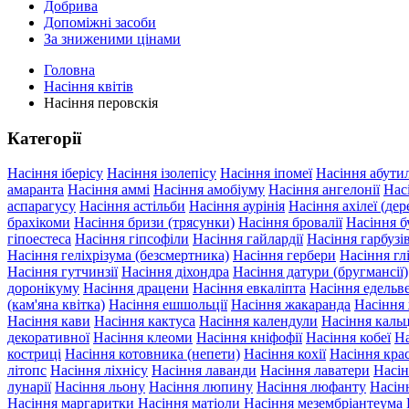
Добрива
Допоміжні засоби
За зниженими цінами
Головна
Насіння квітів
Насіння перовскія
Категорії
Насіння іберісу
Насіння ізолепісу
Насіння іпомеї
Насіння абути
амаранта
Насіння аммі
Насіння амобіуму
Насіння ангелонії
Нас
аспарагусу
Насіння астільби
Насіння аурінія
Насіння ахілеї (дер
брахікоми
Насіння бризи (трясунки)
Насіння бровалії
Насіння б
гіпоестеса
Насіння гіпсофіли
Насіння гайлардії
Насіння гарбуз
Насіння геліхрізума (безсмертника)
Насіння гербери
Насіння гл
Насіння гутчинзії
Насіння діхондра
Насіння датури (бругмансії)
доронікуму
Насіння драцени
Насіння евкаліпта
Насіння едельв
(кам'яна квітка)
Насіння ешшольції
Насіння жакаранда
Насіння
Насіння кави
Насіння кактуса
Насіння календули
Насіння кальц
декоративної
Насіння клеоми
Насіння кніфофії
Насіння кобеї
На
костриці
Насіння котовника (непети)
Насіння кохії
Насіння крас
літопс
Насіння ліхнісу
Насіння лаванди
Насіння лаватери
Насін
лунарії
Насіння льону
Насіння люпину
Насіння люфанту
Насін
Насіння маргаритки
Насіння матіоли
Насіння мезембріантеума