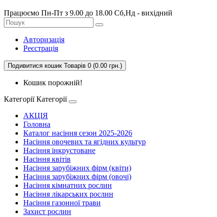
Працюємо Пн-Пт з 9.00 до 18.00 Сб,Нд - вихідний
Авторизація
Реєстрація
Подивитися кошик
Товарів 0 (0.00 грн.)
Кошик порожній!
Категорії
Категорії
АКЦІЯ
Головна
Каталог насіння сезон 2025-2026
Насіння овочевих та ягідних культур
Насіння інкрустоване
Насіння квітів
Насіння зарубіжних фірм (квіти)
Насіння зарубіжних фірм (овочі)
Насіння кімнатних рослин
Насіння лікарських рослин
Насіння газонної трави
Захист рослин