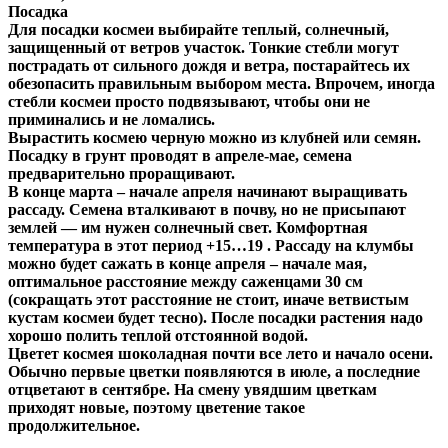
Посадка
Для посадки космеи выбирайте теплый, солнечный,
защищенный от ветров участок. Тонкие стебли могут
пострадать от сильного дождя и ветра, постарайтесь их
обезопасить правильным выбором места. Впрочем, иногда
стебли космеи просто подвязывают, чтобы они не
приминались и не ломались.
Вырастить космею черную можно из клубней или семян.
Посадку в грунт проводят в апреле-мае, семена
предварительно проращивают.
В конце марта – начале апреля начинают выращивать
рассаду. Семена вталкивают в почву, но не присыпают
землей — им нужен солнечный свет. Комфортная
температура в этот период +15…19
.
Рассаду на клумбы
можно будет сажать в конце апреля – начале мая,
оптимальное расстояние между саженцами 30 см
(сокращать этот расстояние не стоит, иначе ветвистым
кустам космеи будет тесно). После посадки растения надо
хорошо полить теплой отстоянной водой.
Цветет космея шоколадная почти все лето и начало осени.
Обычно первые цветки появляются в июле, а последние
отцветают в сентябре. На смену увядшим цветкам
приходят новые, поэтому цветение такое
продолжительное.