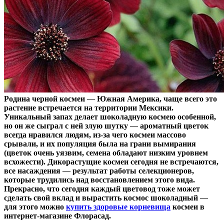
Родина черной космеи — Южная Америка, чаще всего это
растение встречается на территории Мексики.
Уникальный запах делает шоколадную космею особенной,
но он же сыграл с ней злую шутку — ароматный цветок
всегда нравился людям, из-за чего космеи массово
срывали, и их популяция была на грани вымирания
(цветок очень уязвим, семена обладают низким уровнем
всхожести). Дикорастущие космеи сегодня не встречаются,
все насаждения — результат работы селекционеров,
которые трудились над восстановлением этого вида.
Прекрасно, что сегодня каждый цветовод тоже может
сделать свой вклад и вырастить космос шоколадный —
для этого можно
купить здоровые корневища
космеи в
интернет-магазине Флорасад.