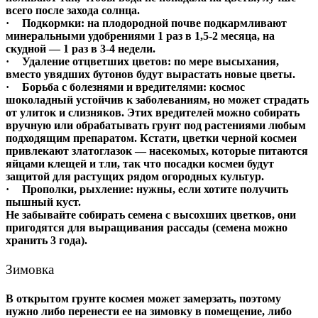
всего после захода солнца.
·
Подкормки
: на плодородной почве подкармливают
минеральными удобрениями 1 раз в 1,5-2 месяца, на
скудной — 1 раз в 3-4 недели.
·
Удаление отцветших цветов
: по мере высыхания,
вместо увядших бутонов будут вырастать новые цветы.
·
Борьба с болезнями и вредителями
: космос
шоколадный устойчив к заболеваниям, но может страдать
от улиток и слизняков. Этих вредителей можно собирать
вручную или обрабатывать грунт под растениями любым
подходящим препаратом. Кстати, цветки черной космеи
привлекают златоглазок — насекомых, которые питаются
яйцами клещей и тли, так что посадки космеи будут
защитой для растущих рядом огородных культур.
·
Прополки, рыхление
: нужны, если хотите получить
пышный куст.
Не забывайте собирать семена с высохших цветков, они
пригодятся для выращивания рассады (семена можно
хранить 3 года).
Зимовка
В открытом грунте космея может замерзать, поэтому
нужно либо перенести ее на зимовку в помещение, либо