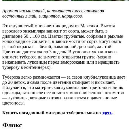
Аромат насыщенный, напоминает смесь ароматов
восточных лилий, гиацинтов, нарциссов.
Этот душистый многолетник родом из Мексики. Высота
взрослого экземпляра зависит от сорта, может быть в
диапазоне 50…100 см. Цветки трубчатые, собраны в рыхлые
колосовидные соцветия, в зависимости от сорта могут быть
разной окраски — белой, лавандовой, розовой, желтой.
Цветение длится около 3 недель. В условиях украинского
климата тубероза не зимует в открытом грунте (можно
выкапывать луковицы перед заморозками или выращивать
туберозу в контейнерах).
Тубероза легко размножается — за сезон клубнелуковица дает
до 20 деток, а сама после цветения отмирает и высыхает.
Получается, что материнская луковица дает цветоносы лишь
однажды, зато после нее остается многочисленное потомство
— луковицы, которые готовы развиваться и давать новые
цветоносы.
Купить посадочный материал туберозы можно
здесь
.
Флокс