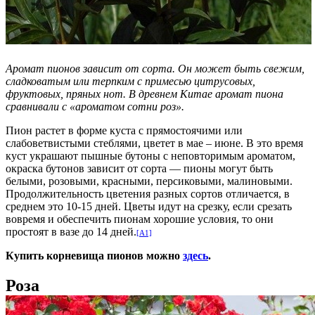
Аромат пионов зависит от сорта. Он может быть свежим,
сладковатым или терпким с примесью цитрусовых,
фруктовых, пряных нот. В древнем Китае аромат пиона
сравнивали с «ароматом сотни роз».
Пион растет в форме куста с прямостоячими или
слабоветвистыми стеблями, цветет в мае – июне. В это время
куст украшают пышные бутоны с неповторимым ароматом,
окраска бутонов зависит от сорта — пионы могут быть
белыми, розовыми, красными, персиковыми, малиновыми.
Продолжительность цветения разных сортов отличается, в
среднем это 10-15 дней. Цветы идут на срезку, если срезать
вовремя и обеспечить пионам хорошие условия, то они
простоят в
вазе до 14 дней.
[A1]
Купить корневища пионов можно
здесь
.
Роза