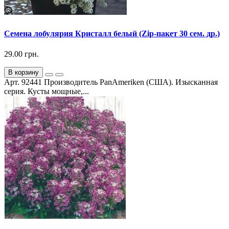
Семена лобулярия Кристалл белый (Zip-пакет 30 сем. др.)
29.00 грн.
В корзину
Арт. 92441 Производитель PanAmeriken (США). Изысканная
серия. Кусты мощные,...