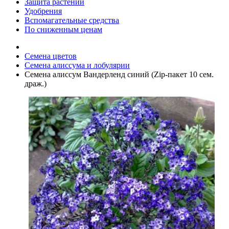
Защита растений
Удобрения
Вспомагательные средства
По сниженным ценам
Семена цветов
Семена алиссума и лобулярии
Семена алиссум Вандерленд синий (Zip-пакет 10 сем.
драж.)