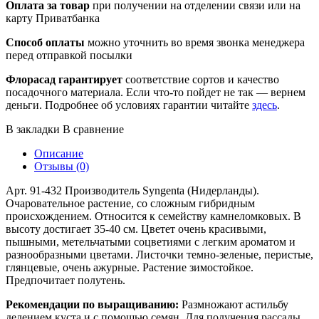
Оплата за товар
при получении на отделении связи или на
карту Приватбанка
Способ оплаты
можно уточнить во время звонка менеджера
перед отправкой посылки
Флорасад гарантирует
соответствие сортов и качество
посадочного материала. Если что-то пойдет не так — вернем
деньги. Подробнее об условиях гарантии читайте
здесь
.
В закладки
В сравнение
Описание
Отзывы (0)
Арт. 91-432 Производитель Syngenta (Нидерланды).
Очаровательное растение, со сложным гибридным
происхождением. Относится к семейству камнеломковых. В
высоту достигает 35-40 см. Цветет очень красивыми,
пышными, метельчатыми соцветиями с легким ароматом и
разнообразными цветами. Листочки темно-зеленые, перистые,
глянцевые, очень ажурные. Растение зимостойкое.
Предпочитает полутень.
Рекомендации по выращиванию:
Размножают астильбу
делением куста и с помощью семян. Для получения рассады,