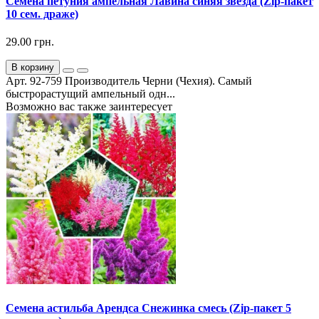
Семена петуния ампельная Лавина синяя звезда (Zip-пакет
10 сем. драже)
29.00 грн.
В корзину
Арт. 92-759 Производитель Черни (Чехия). Самый
быстрорастущий ампельный одн...
Возможно вас также заинтересует
Семена астильба Арендса Снежинка смесь (Zip-пакет 5