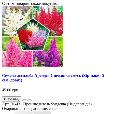
С этим товаром также покупают
Семена астильба Арендса Снежинка смесь (Zip-пакет 5
сем. драж.)
45.00 грн.
В корзину
Арт. 91-431 Производитель Syngenta (Нидерланды).
Очаровательное растение, со сло...