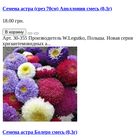
Семена астра (срез 70см) Аполлония смесь (0,3г)
18.00 грн.
В корзину
Арт. 30-355 Производитель W.Legutko, Польша. Новая серия
хризантемовидных а...
Семена астра Болеро смесь (0,3г)