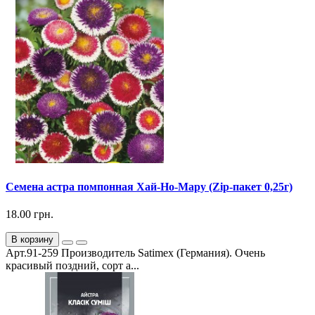
Семена астра помпонная Хай-Но-Мару (Zip-пакет 0,25г)
18.00 грн.
В корзину
Арт.91-259 Производитель Satimex (Германия). Очень
красивый поздний, сорт а...