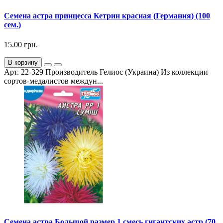
Семена астра принцесса Кетрин красная (Германия) (100
сем.)
15.00 грн.
В корзину
Арт. 22-329 Производитель Гелиос (Украина) Из коллекции
сортов-медалистов междун...
Семена астра Большой размер 1 смесь гигантских астр (70