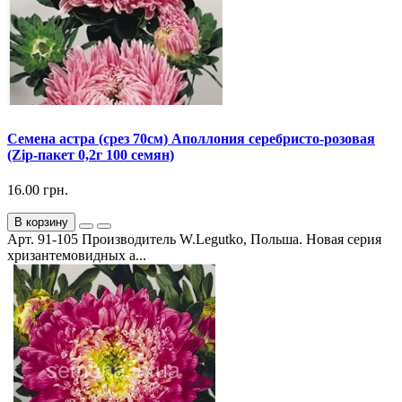
Семена астра (срез 70см) Аполлония серебристо-розовая
(Zip-пакет 0,2г 100 семян)
16.00 грн.
В корзину
Арт. 91-105 Производитель W.Legutko, Польша. Новая серия
хризантемовидных а...