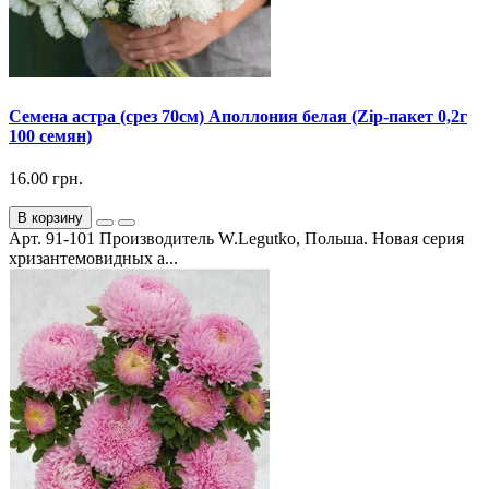
Семена астра (срез 70см) Аполлония белая (Zip-пакет 0,2г
100 семян)
16.00 грн.
В корзину
Арт. 91-101 Производитель W.Legutko, Польша. Новая серия
хризантемовидных а...