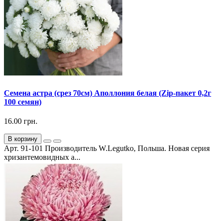
Семена астра (срез 70см) Аполлония белая (Zip-пакет 0,2г
100 семян)
16.00 грн.
В корзину
Арт. 91-101 Производитель W.Legutko, Польша. Новая серия
хризантемовидных а...