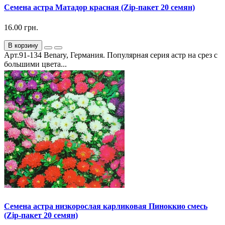
Семена астра Матадор красная (Zip-пакет 20 семян)
16.00 грн.
В корзину
Арт.91-134 Benary, Германия. Популярная серия астр на срез с
большими цвета...
Семена астра низкорослая карликовая Пиноккио смесь
(Zip-пакет 20 семян)