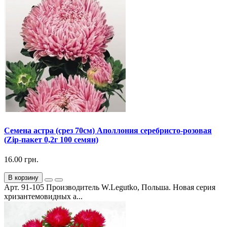
Семена астра (срез 70см) Аполлония серебристо-розовая
(Zip-пакет 0,2г 100 семян)
16.00 грн.
В корзину
Арт. 91-105 Производитель W.Legutko, Польша. Новая серия
хризантемовидных а...